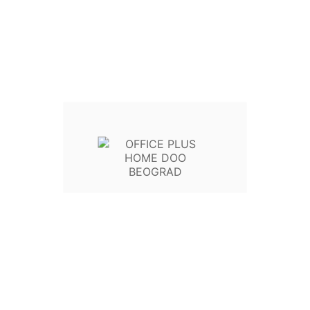
Sa PDV
41,00 RSD + 10% PDV
Politika povrata: 15
Isporuka nije uključena
41,00 RSD
bez PDV
*
Vreme slanja 1-3 radnih dana
Na lageru
Boja tempera 25ml aluminijumska tuba Connect
105576 bela
KOLIČINA


U Korpu

Write your review