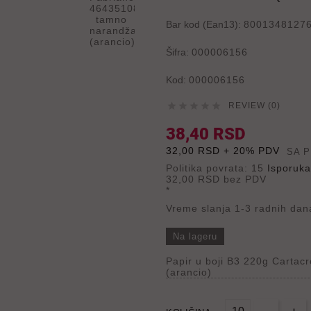
Bar kod (Ean13):
8001348127
Šifra:
000006156
Kod:
000006156





REVIEW (0)
38,40 RSD
32,00 RSD + 20% PDV
SA 
Politika povrata: 15
Isporuka
32,00 RSD
bez PDV
*
Vreme slanja 1-3 radnih dan
Na lageru
Papir u boji B3 220g Carta
(arancio)