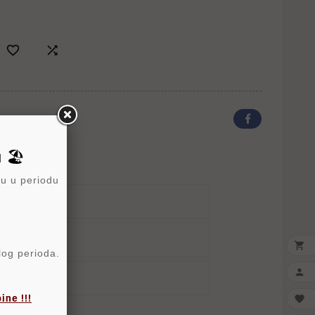


 🏖️
ru u periodu
ika Sigurnosti
ka Isporuke

elog perioda.

tika Povraćaja
ne !!!
