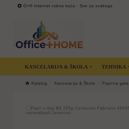

O+H Internet robna kuća - Sve za svakoga
KANCELARIJA & ŠKOLA
TEHNIKA
Katalog
Kancelarija & Škola
Papirna gala