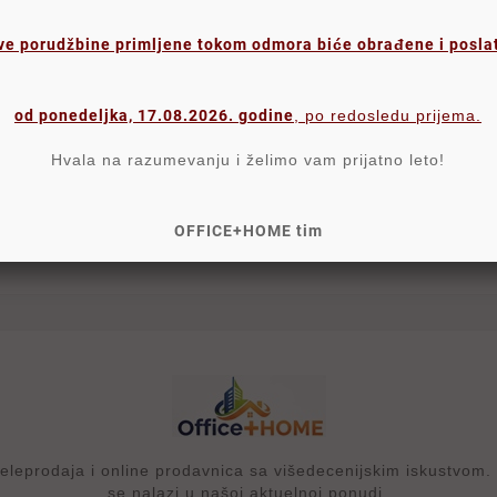
ve porudžbine primljene tokom odmora biće obrađene i posla
Komentari proizvoda
od ponedeljka, 17.08.2026. godine
, po redosledu prijema.
Hvala na razumevanju i želimo vam prijatno leto!
OFFICE+HOME tim
ršina, a na drugoj je glatka
oslove…
rodaja i online prodavnica sa višedecenijskim iskustvom. p
se nalazi u našoj aktuelnoj ponudi.