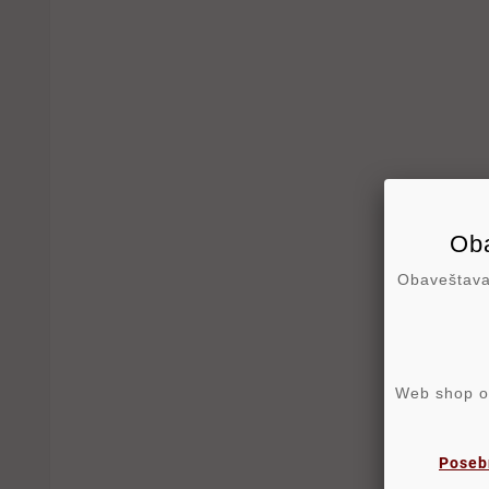
Oba
Obaveštavam
Web shop ost
Poseb