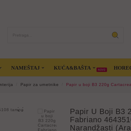
NAMEŠTAJ
KUĆA&BAŠTA
HORE
NOVO
nterija
Papir za umetnike
Papir u boji B3 220g Cartacr

Papir U Boji B3 
Fabriano 46435
Narandžasti (ara