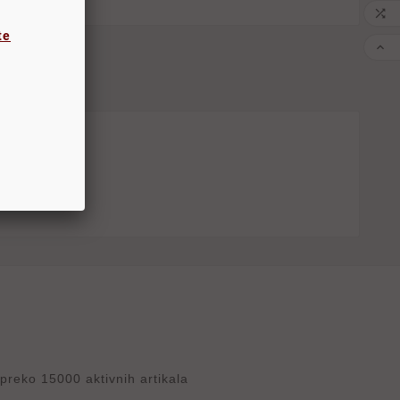

te

reko 15000 aktivnih artikala