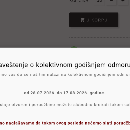
KOLIČINA

U KORPU
veštenje o kolektivnom godišnjem odmoru
Write your review
o vas da se naš tim nalazi na kolektivnom godišnjem odmo
Polit
od 28.07.2026. do 17.08.2026. godine.
Politi
aje otvoren i porudžbine možete slobodno kreirati tokom c
Poli
no naglašavamo da tokom ovog perioda nećemo slati porudžbi