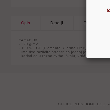
S
Opis
Detalji
Oznake
format: B3
- 220 g/m2
- 100 % ECF (Elemental Clorine Free)
- ima dve različite strane: na jednoj je hrapava pov
- koristi se u razne svrhe: školu, vrtić, grafičke p
OFFICE PLUS HOME DOO, velep