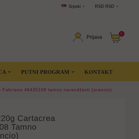
Srpski
RSD RSD


0
Prijava
CA
PUTNI PROGRAM
KONTAKT
ea Fabriano 46435108 tamno narandžasti (arancio)
220g Cartacrea
108 Tamno
ncio)