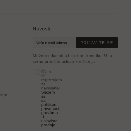
Novosti
PRIJAVITE SE
e
Možete otkazati u bilo kom trenutku. U tu
svrhu proučite uslove korišćenja.
Ovim
se
registrujem
za
newsletter
Slažem
enja
se
sa
politikom
privatnosti,
pravilima
i
uslovima
prodaje