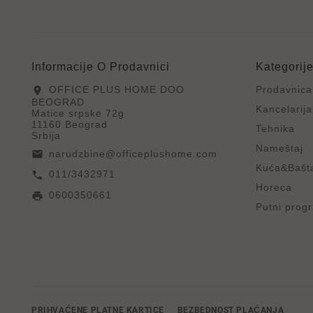
Informacije O Prodavnici
Kategorij
OFFICE PLUS HOME DOO
Prodavnica
location_on
BEOGRAD
Kancelarija
Matice srpske 72g
11160 Beograd
Tehnika
Srbija
Nameštaj
narudzbine@officeplushome.com
email
Kuća&Bašt
011/3432971
call
Horeca
0600350661
print
Putni prog
PRIHVAĆENE PLATNE KARTICE
BEZBEDNOST PLAĆANJA