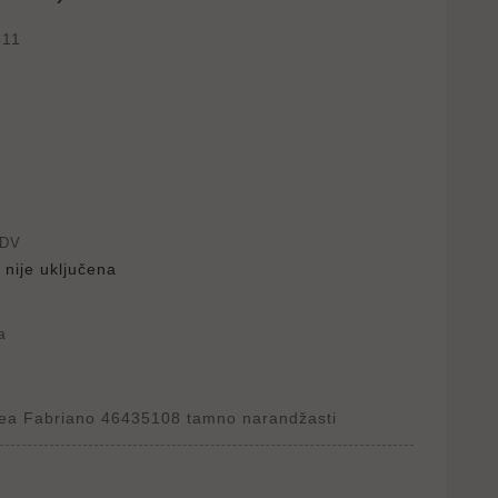
611
PDV
 nije uključena
a
crea Fabriano 46435108 tamno narandžasti