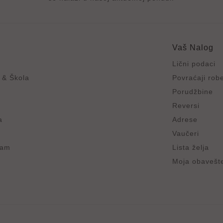
e
Vaš Nalog
Lični podaci
 & Škola
Povraćaji rob
Porudžbine
Reversi
a
Adrese
Vaučeri
ram
Lista želja
Moja obavešt