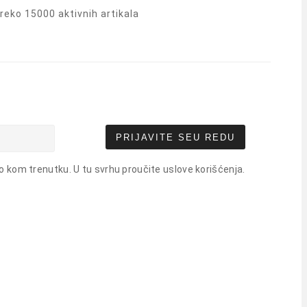
eko 15000 aktivnih artikala
PRIJAVITE SE
U REDU
o kom trenutku. U tu svrhu proučite uslove korišćenja.