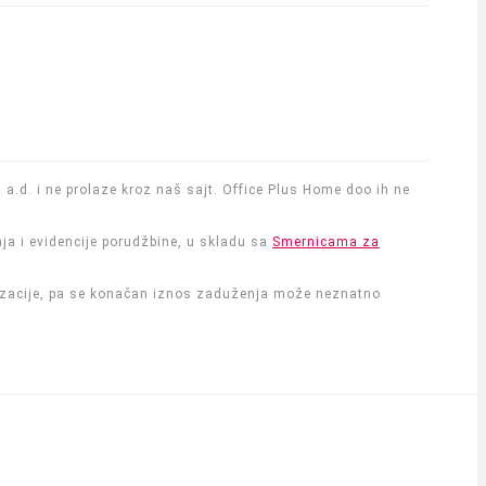
a a.d. i ne prolaze kroz naš sajt. Office Plus Home doo ih ne
nja i evidencije porudžbine, u skladu sa
Smernicama za
anizacije, pa se konačan iznos zaduženja može neznatno