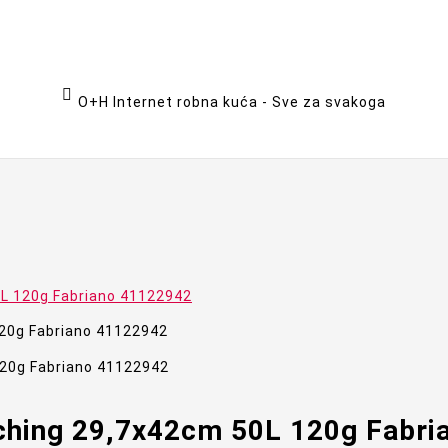

O+H Internet robna kuća - Sve za svakoga
0L 120g Fabriano 41122942
tching 29,7x42cm 50L 120g Fabr