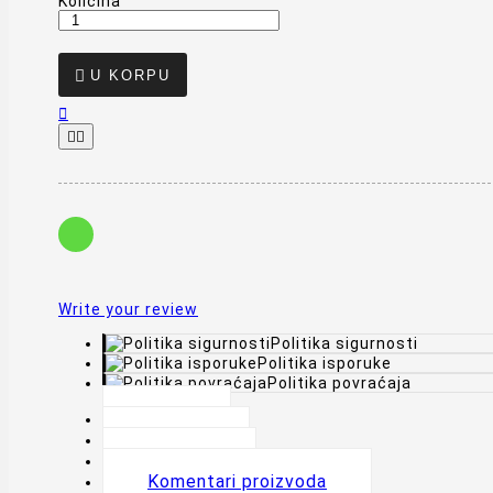
Količina

U KORPU



Write your review
Politika sigurnosti
Politika isporuke
Politika povraćaja
Opis
Detalji
Oznake
Komentari proizvoda