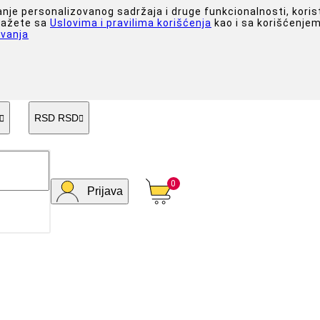
anje personalizovanog sadržaja i druge funkcionalnosti, koris
slažete sa
Uslovima i pravilima korišćenja
kao i sa korišćenjem
vanja
RSD RSD


0
Prijava