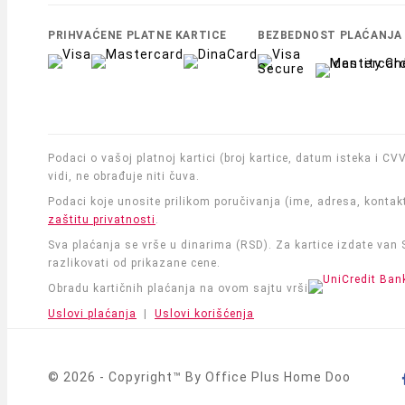
PRIHVAĆENE PLATNE KARTICE
BEZBEDNOST PLAĆANJA
Podaci o vašoj platnoj kartici (broj kartice, datum isteka i C
vidi, ne obrađuje niti čuva.
Podaci koje unosite prilikom poručivanja (ime, adresa, kontak
zaštitu privatnosti
.
Sva plaćanja se vrše u dinarima (RSD). Za kartice izdate van
razlikovati od prikazane cene.
Obradu kartičnih plaćanja na ovom sajtu vrši
Uslovi plaćanja
|
Uslovi korišćenja
© 2026 - Copyright™ By Office Plus Home Doo