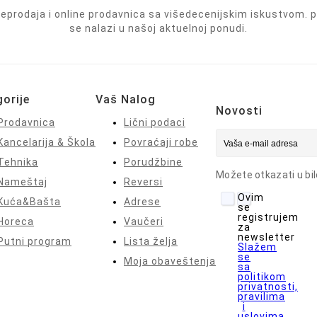
prodaja i online prodavnica sa višedecenijskim iskustvom. pr
se nalazi u našoj aktuelnoj ponudi.
orije
Vaš Nalog
Novosti
Prodavnica
Lični podaci
Kancelarija & Škola
Povraćaji robe
Tehnika
Porudžbine
Možete otkazati u bil
Nameštaj
Reversi
Ovim
Kuća&Bašta
Adrese
se
registrujem
Horeca
Vaučeri
za
newsletter
Putni program
Lista želja
Slažem
se
Moja obaveštenja
sa
politikom
privatnosti,
pravilima
i
uslovima