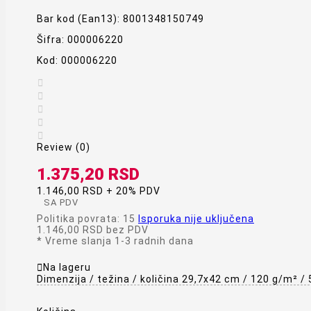
Bar kod (Ean13):
8001348150749
Šifra:
000006220
Kod:
000006220





Review (0)
1.375,20 RSD
1.146,00 RSD + 20% PDV
SA PDV
Politika povrata: 15
Isporuka nije uključena
1.146,00 RSD
bez PDV
*
Vreme slanja 1-3 radnih dana

Na lageru
Dimenzija / težina / količina 29,7x42 cm / 120 g/m² / 