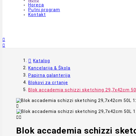
Novo
Horeca
Putni program
Kontakt


Katalog
Kancelarija & Škola
Papirna galanterija
Blokovi za crtanje
Blok accademia schizzi sketching 29,7x42cm 5



Blok accademia schizzi ske