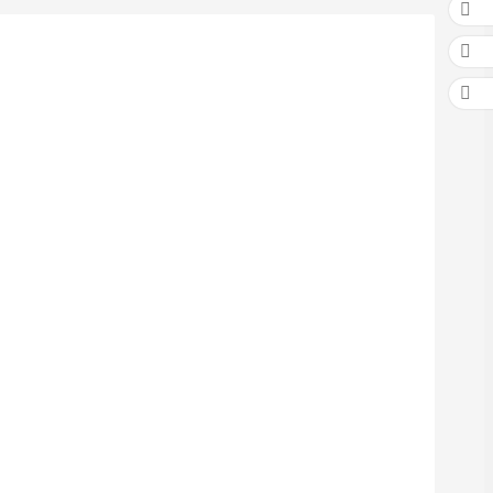


