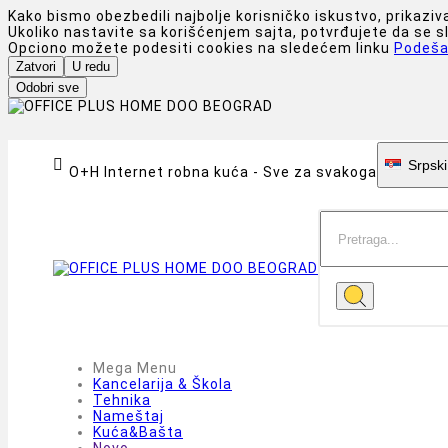
Kako bismo obezbedili najbolje korisničko iskustvo, prikaziv
Ukoliko nastavite sa korišćenjem sajta, potvrđujete da se 
Opciono možete podesiti cookies na sledećem linku
Podeša
Zatvori
U redu
Odobri sve

Srpski
O+H Internet robna kuća - Sve za svakoga
Mega Menu
Kancelarija & Škola
Tehnika
Nameštaj
Kuća&Bašta