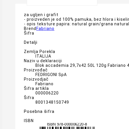
za ugljen i grafit
- proizveden je od 100% pamuka, bez hlora i kiseli
- opis teksture papira: natural grain/grana natura
Brend
Fabriano
Šifra
Detalji
Zemlja Porekla
ITALIJA
Naziv u deklaraciji
Blok accademia 29,7x42 50L 120g Fabriano
Proizvođač
FEDRIGONI SpA
Proizvodjač
Fabriano
Šifra artikla
000006220
Šifra
8001348150749
Posebna šifra
ISBN