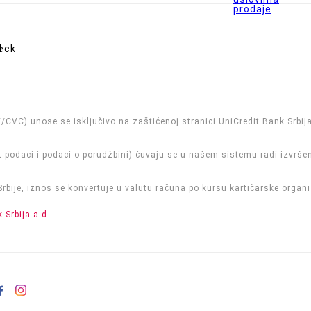
prodaje
VV/CVC) unose se isključivo na zaštićenoj stranici UniCredit Bank Srbij
t podaci i podaci o porudžbini) čuvaju se u našem sistemu radi izvrše
 Srbije, iznos se konvertuje u valutu računa po kursu kartičarske org