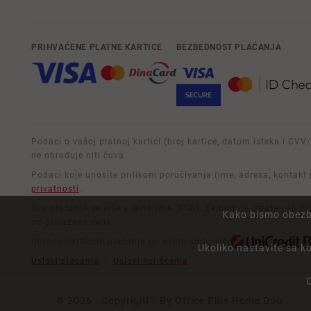
PRIHVAĆENE PLATNE KARTICE
BEZBEDNOST PLAĆANJA
Podaci o vašoj platnoj kartici (broj kartice, datum isteka i CVV
ne obrađuje niti čuva.
Podaci koje unosite prilikom poručivanja (ime, adresa, kontakt
privatnosti
.
Sva plaćanja se vrše u dinarima (RSD). Za kartice izdate van S
Kako bismo obezbe
od prikazane cene.
Obradu kartičnih plaćanja na ovom sajtu vrši
Ukoliko nastavite sa k
Uslovi plaćanja
|
Uslovi korišćenja
© 2026 - Copyright™ By Office Plus Home Doo