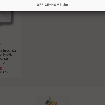
OFFICE+HOME tim



astuče Za
o H-04,
orse
eno
SD
0% PDV