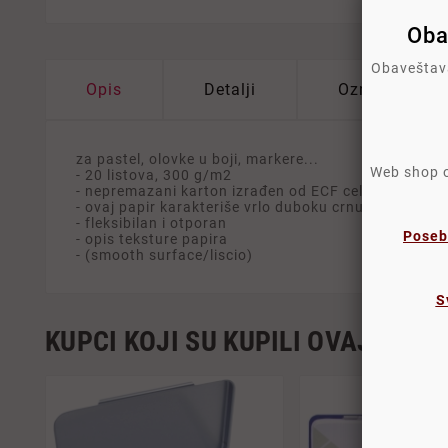
Oba
Obaveštava
Opis
Detalji
Oznake
za pastel, olovke u boji, markere...
Web shop os
- 20 listova, 300 g/m2
- nepremazani karton izrađen od ECF celulozne pulp
- ovaj papir karakteriše vrlo duboku crnu boju zbog 
- fleksibilan i otporan
Poseb
- opis teksture papira
- (smooth surface/liscio)
S
KUPCI KOJI SU KUPILI OVAJ PROI