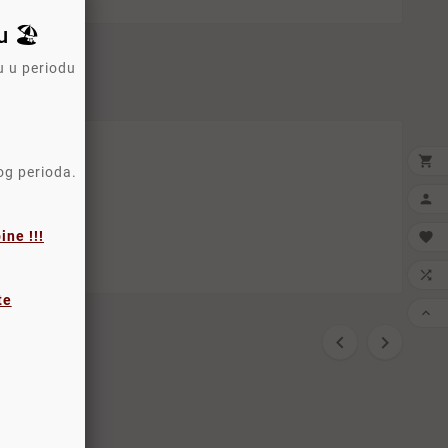
 🏖️
u u periodu

log perioda.

dnju
ne !!!


te


