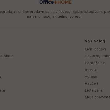
rodaja i online prodavnica sa višedecenijskim iskustvom. prek
nalazi u našoj aktuelnoj ponudi.
e
Vaš Nalog
Lični podaci
 & Škola
Povraćaji rob
Porudžbine
Reversi
a
Adrese
Vaučeri
ram
Lista želja
Moja obavešt