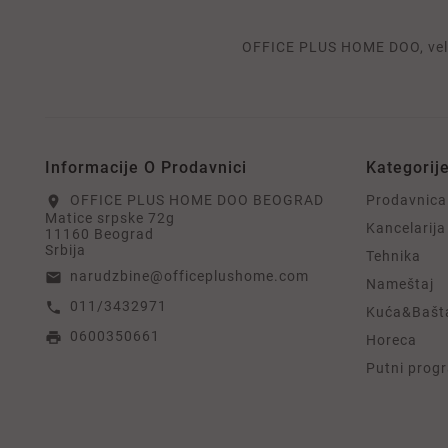
OFFICE PLUS HOME DOO, velep
Informacije O Prodavnici
Kategorij
OFFICE PLUS HOME DOO BEOGRAD
Prodavnica
location_on
Matice srpske 72g
Kancelarija
11160 Beograd
Srbija
Tehnika
narudzbine@officeplushome.com
email
Nameštaj
011/3432971
call
Kuća&Bašt
0600350661
print
Horeca
Putni prog