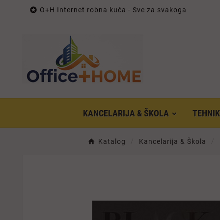

O+H Internet robna kuća - Sve za svakoga
KANCELARIJA & ŠKOLA
TEHNI
Katalog
Kancelarija & Škola