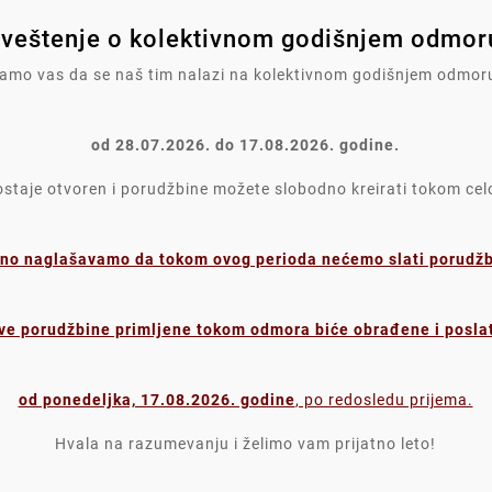
veštenje o kolektivnom godišnjem odmoru
mo vas da se naš tim nalazi na kolektivnom godišnjem odmor
Komentari proizvoda
od 28.07.2026. do 17.08.2026. godine.
taje otvoren i porudžbine možete slobodno kreirati tokom ce
e
visokog kvaliteta i pigmenata koji se koriste za njegovu proizvo
no naglašavamo da tokom ovog perioda nećemo slati porudžbi
ve porudžbine primljene tokom odmora biće obrađene i posla
ZVOD SU TAKOĐE KUPILI:
od ponedeljka, 17.08.2026. godine
, po redosledu prijema.
Hvala na razumevanju i želimo vam prijatno leto!