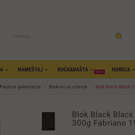
KA
NAMEŠTAJ
KUĆA&BAŠTA
HORECA
NOVO
Papirna galanterija
Blokovi za crtanje
Blok Black Black
Blok Black Blac
300g Fabriano 