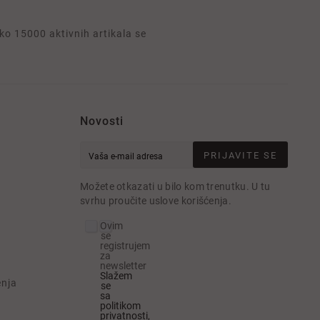
o 15000 aktivnih artikala se
Novosti
PRIJAVITE SE
e
Možete otkazati u bilo kom trenutku. U tu
svrhu proučite uslove korišćenja.
Ovim
se
registrujem
za
newsletter
Slažem
enja
se
sa
politikom
privatnosti,