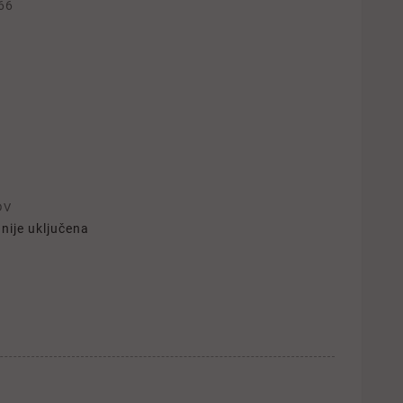
66
DV
nije uključena