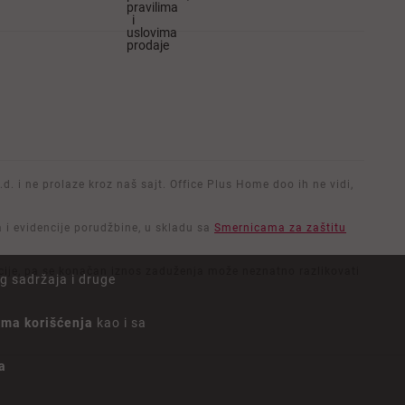
pravilima
i
uslovima
prodaje
d. i ne prolaze kroz naš sajt. Office Plus Home doo ih ne vidi,
a i evidencije porudžbine, u skladu sa
Smernicama za zaštitu
zacije, pa se konačan iznos zaduženja može neznatno razlikovati
g sadržaja i druge
lima korišćenja
kao i sa
a