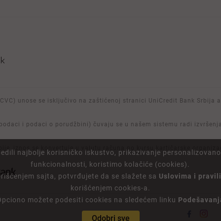
/CVC) unose se isključivo na zaštićenoj stranici UniCredit Bank Srbija a.
 podaci i podaci o porudžbini) čuvaju se u našem sistemu radi izvršenj
rbije, iznos se konvertuje u valutu računa po kursu kartičarske organi
dili najbolje korisničko iskustvo, prikazivanje personalizovano
funkcionalnosti, koristimo kolačiće (cookies).
orišćenjem sajta, potvrđujete da se slažete sa
Uslovima i pravi
korišćenjem cookies-a.
Opciono možete podesiti cookies na sledećem linku
Podešavanj
Odobri sve