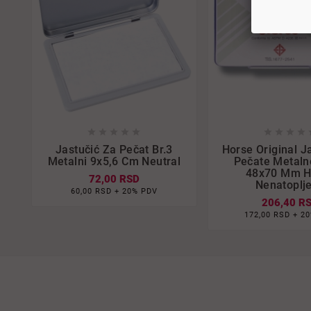















Jastučić Za Pečat Br.3
Horse Original J
Metalni 9x5,6 Cm Neutral
Pečate Metaln
48x70 Mm H
72,00 RSD
Nenatoplj
60,00 RSD + 20% PDV
206,40 R
172,00 RSD + 2