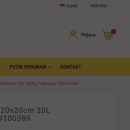
Srpski
RSD RSD


0
Prijava
PUTNI PROGRAM
KONTAKT
 20x20cm 20L 300g Fabriano 19100389
k 20x20cm 20L
19100389