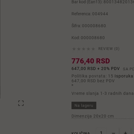
Bar kod (Ean13):
80013482013
Referenca:
004944
Šifra:
000008680
Kod:
000008680





REVIEW (0)
776,40 RSD
647,00 RSD + 20% PDV
SA P
Politika povrata: 15
Isporuka 
647,00 RSD
bez PDV
*
Vreme slanja 1-3 radnih dana

Na lageru
Dimenzija 20x20 cm
KOLIČINA