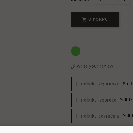

U KORPU
Write your review
Polit
Politi
Poli