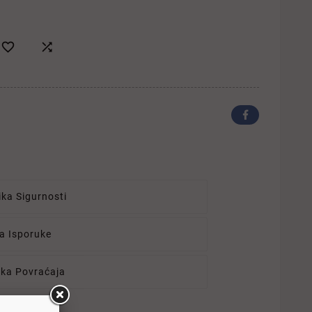


ika Sigurnosti
ka Isporuke
tika Povraćaja