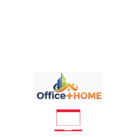
Politika Isporuke
Politika Povraćaja
Detalji
Oznake
Komentari proizvoda
Brend
Info Notes
Šifra
003036