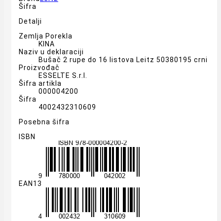
Šifra
Detalji
Zemlja Porekla
KINA
Naziv u deklaraciji
Bušač 2 rupe do 16 listova Leitz 50380195 crni
Proizvođač
ESSELTE S.r.l.
Šifra artikla
000004200
Šifra
4002432310609
Posebna šifra
ISBN
EAN13