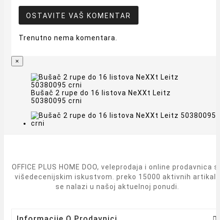
OSTAVITE VAŠ KOMENTAR
Trenutno nema komentara.
×
Bušač 2 rupe do 16 listova NeXXt Leitz
50380095 crni
OFFICE PLUS HOME DOO, veleprodaja i online prodavnica s
višedecenijskim iskustvom. preko 15000 aktivnih artikal
se nalazi u našoj aktuelnoj ponudi.
Informacije O Prodavnici
