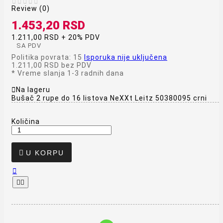





Review (0)
1.453,20 RSD
1.211,00 RSD + 20% PDV
SA PDV
Politika povrata: 15
Isporuka nije uključena
1.211,00 RSD
bez PDV
*
Vreme slanja 1-3 radnih dana

Na lageru
Bušač 2 rupe do 16 listova NeXXt Leitz 50380095 crni
Količina

U KORPU


