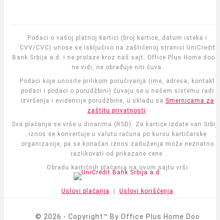
Podaci o vašoj platnoj kartici (broj kartice, datum isteka i
CVV/CVC) unose se isključivo na zaštićenoj stranici UniCredit
Bank Srbija a.d. i ne prolaze kroz naš sajt. Office Plus Home doo i
ne vidi, ne obrađuje niti čuva.
Podaci koje unosite prilikom poručivanja (ime, adresa, kontakt
podaci i podaci o porudžbini) čuvaju se u našem sistemu radi
izvršenja i evidencije porudžbine, u skladu sa
Smernicama za
zaštitu privatnosti
.
Sva plaćanja se vrše u dinarima (RSD). Za kartice izdate van Srbije
iznos se konvertuje u valutu računa po kursu kartičarske
organizacije, pa se konačan iznos zaduženja može neznatno
razlikovati od prikazane cene.
Obradu kartičnih plaćanja na ovom sajtu vrši
Uslovi plaćanja
|
Uslovi korišćenja
© 2026 - Copyright™ By Office Plus Home Doo