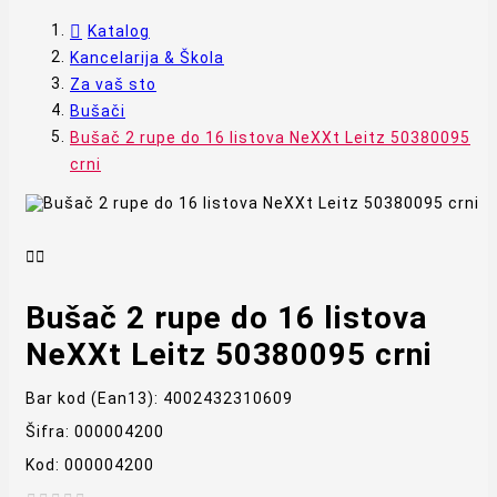
Katalog
Kancelarija & Škola
Za vaš sto
Bušači
Bušač 2 rupe do 16 listova NeXXt Leitz 50380095
crni


Bušač 2 rupe do 16 listova
NeXXt Leitz 50380095 crni
Bar kod (Ean13):
4002432310609
Šifra:
000004200
Kod:
000004200