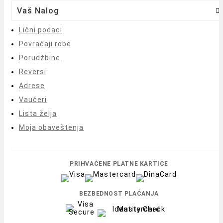
Vaš Nalog

Lični podaci
Povraćaji robe
Porudžbine
Reversi
Adrese
Vaučeri
Lista želja
Moja obaveštenja
PRIHVAĆENE PLATNE KARTICE
BEZBEDNOST PLAĆANJA