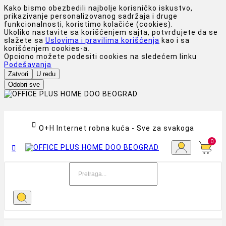
Kako bismo obezbedili najbolje korisničko iskustvo,
prikazivanje personalizovanog sadržaja i druge
funkcionalnosti, koristimo kolačiće (cookies).
Ukoliko nastavite sa korišćenjem sajta, potvrđujete da se
slažete sa
Uslovima i pravilima korišćenja
kao i sa
korišćenjem cookies-a.
Opciono možete podesiti cookies na sledećem linku
Podešavanja
Zatvori
U redu
Odobri sve

O+H Internet robna kuća - Sve za svakoga
0
