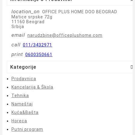
location_on
OFFICE PLUS HOME DOO BEOGRAD
Matice srpske 72g
11160 Beograd
Srbija
email
narudzbine@officeplushome.com
call
011/3432971
print
0600350661
Kategorije

Prodavnica
Kancelarija & Škola
Tehnika
Nameštaj
Kuća&Bašta
Horeca
Putni program