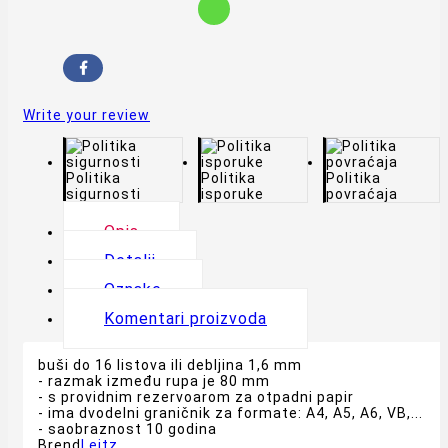
Write your review
Politika
Politika
Politika
sigurnosti
isporuke
povraćaja
Opis
Detalji
Oznake
Komentari proizvoda
buši do 16 listova ili debljina 1,6 mm
- razmak između rupa je 80 mm
- s providnim rezervoarom za otpadni papir
- ima dvodelni graničnik za formate: A4, A5, A6, VB,...
- saobraznost 10 godina
Brend
Leitz