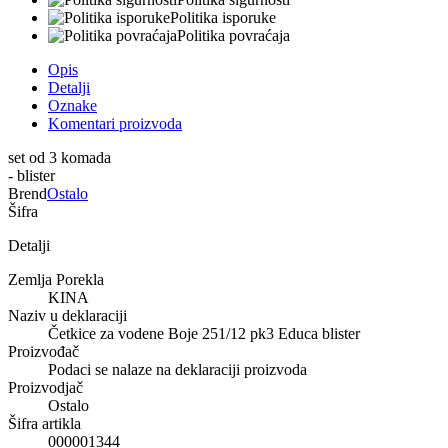
Politika isporuke
Politika povraćaja
Opis
Detalji
Oznake
Komentari proizvoda
set od 3 komada
- blister
Brend
Ostalo
Šifra
Detalji
Zemlja Porekla
KINA
Naziv u deklaraciji
Četkice za vodene Boje 251/12 pk3 Educa blister
Proizvođač
Podaci se nalaze na deklaraciji proizvoda
Proizvodjač
Ostalo
Šifra artikla
000001344