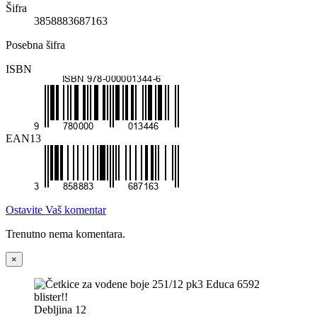
Šifra
3858883687163
Posebna šifra
ISBN
EAN13
Ostavite Vaš komentar
Trenutno nema komentara.
×
Debljina 12