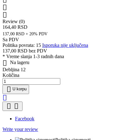


Review (0)
164,40 RSD
137,00 RSD + 20% PDV
Sa PDV
Politika povrata: 15
Isporuka nije uključena
137,00 RSD
bez PDV
*
Vreme slanja 1-3 radnih dana

Na lageru
Debljina 12
Količina

U korpu



Facebook
Write your review
Politika sigurnosti