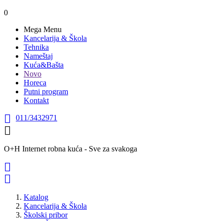
0
Mega Menu
Kancelarija & Škola
Tehnika
Nameštaj
Kuća&Bašta
Novo
Horeca
Putni program
Kontakt

011/3432971

O+H Internet robna kuća - Sve za svakoga


Katalog
Kancelarija & Škola
Školski pribor