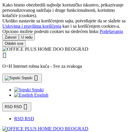
Kako bismo obezbedili najbolje korisničko iskustvo, prikazivanje
personalizovanog sadržaja i druge funkcionalnosti, koristimo
kolačiće (cookies).
Ukoliko nastavite sa korišćenjem sajta, potvrđujete da se slažete sa
Uslovima i pravilima korišćenja
kao i sa korišćenjem cookies-a.
Opciono možete podesiti cookies na sledećem linku
Podešavanja
Zatvori
U redu
Odobri sve

O+H Internet robna kuća - Sve za svakoga

Srpski
Srpski
English

RSD RSD
RSD RSD