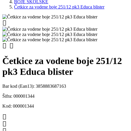
BOJE ŠKOLSKE
Četkice za vodene boje 251/12 pk3 Educa blister



Četkice za vodene boje 251/12
pk3 Educa blister
Bar kod (Ean13):
3858883687163
Šifra:
000001344
Kod:
000001344


