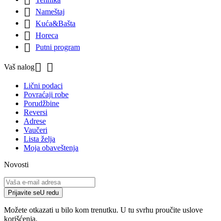


Nameštaj

Kuća&Bašta

Horeca

Putni program


Vaš nalog
Lični podaci
Povraćaji robe
Porudžbine
Reversi
Adrese
Vaučeri
Lista želja
Moja obaveštenja
Novosti
Prijavite se
U redu
Možete otkazati u bilo kom trenutku. U tu svrhu proučite uslove
korišćenja.