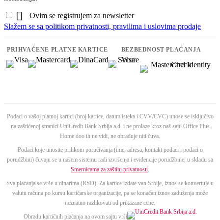

Ovim se registrujem za newsletter
Slažem se sa politikom privatnosti, pravilima i uslovima prodaje
PRIHVAĆENE PLATNE KARTICE
BEZBEDNOST PLAĆANJA
Podaci o vašoj platnoj kartici (broj kartice, datum isteka i CVV/CVC) unose se isključivo
na zaštićenoj stranici UniCredit Bank Srbija a.d. i ne prolaze kroz naš sajt. Office Plus
Home doo ih ne vidi, ne obrađuje niti čuva.
Podaci koje unosite prilikom poručivanja (ime, adresa, kontakt podaci i podaci o
porudžbini) čuvaju se u našem sistemu radi izvršenja i evidencije porudžbine, u skladu sa
Smernicama za zaštitu privatnosti
.
Sva plaćanja se vrše u dinarima (RSD). Za kartice izdate van Srbije, iznos se konvertuje u
valutu računa po kursu kartičarske organizacije, pa se konačan iznos zaduženja može
neznatno razlikovati od prikazane cene.
Obradu kartičnih plaćanja na ovom sajtu vrši