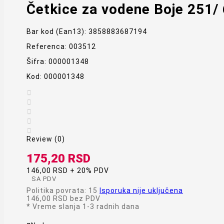
Četkice za vodene Boje 251/ 
Bar kod (Ean13):
3858883687194
Referenca:
003512
Šifra:
000001348
Kod:
000001348





Review (0)
175,20 RSD
146,00 RSD + 20% PDV
SA PDV
Politika povrata: 15
Isporuka nije uključena
146,00 RSD
bez PDV
*
Vreme slanja 1-3 radnih dana