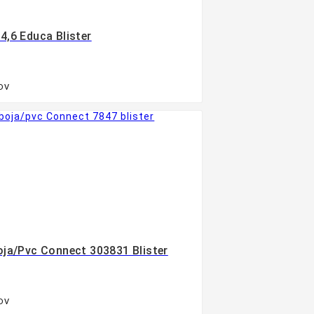
4,6 Educa Blister
PDV

ja/pvc Connect 303831 Blister
PDV