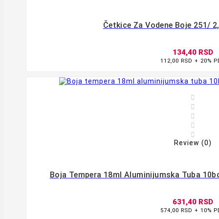
Četkice Za Vodene Boje 251/ 2,
134,40 RSD
112,00 RSD + 20% 








Review (0)
Boja Tempera 18ml Aluminijumska Tuba 10bo
631,40 RSD
574,00 RSD + 10% 