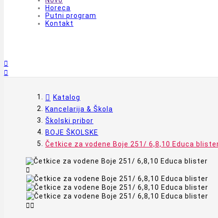
Novo
Horeca
Putni program
Kontakt


Katalog
Kancelarija & Škola
Školski pribor
BOJE ŠKOLSKE
Četkice za vodene Boje 251/ 6,8,10 Educa bliste


