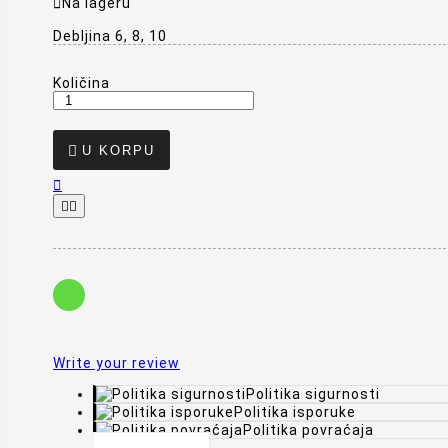

Na lageru
Debljina 6, 8, 10
Količina

U KORPU



Write your review
Politika sigurnosti
Politika isporuke
Politika povraćaja