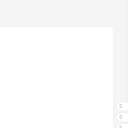


