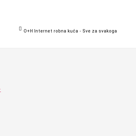

O+H Internet robna kuća - Sve za svakoga
r