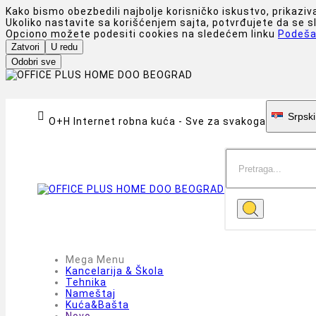
Kako bismo obezbedili najbolje korisničko iskustvo, prikaziv
Ukoliko nastavite sa korišćenjem sajta, potvrđujete da se 
Opciono možete podesiti cookies na sledećem linku
Podeša
Zatvori
U redu
Odobri sve

Srpski
O+H Internet robna kuća - Sve za svakoga
Mega Menu
Kancelarija & Škola
Tehnika
Nameštaj
Kuća&Bašta