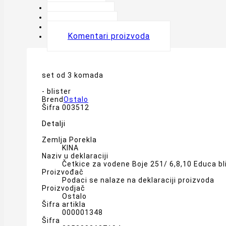
Opis
Detalji
Oznake
Komentari proizvoda
set od 3 komada
- blister
Brend
Ostalo
Šifra
003512
Detalji
Zemlja Porekla
KINA
Naziv u deklaraciji
Četkice za vodene Boje 251/ 6,8,10 Educa bl
Proizvođač
Podaci se nalaze na deklaraciji proizvoda
Proizvodjač
Ostalo
Šifra artikla
000001348
Šifra