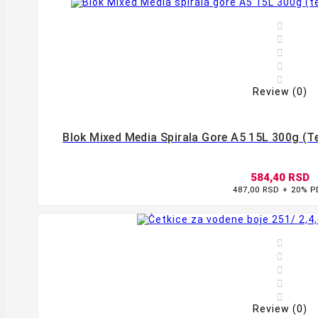





Review (0)
Blok Mixed Media Spirala Gore A5 15L 300g (t
584,40 RSD
487,00 RSD + 20% 








Review (0)