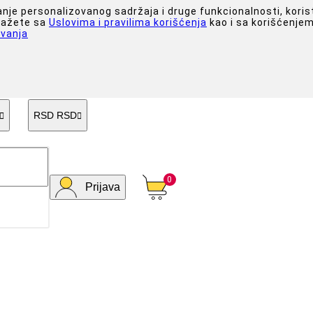
anje personalizovanog sadržaja i druge funkcionalnosti, koris
slažete sa
Uslovima i pravilima korišćenja
kao i sa korišćenjem
vanja
RSD RSD


0
Prijava