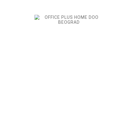
Detalji
Komentari proizvoda
Brend
Ostalo
Šifra
002236
Posebna šifra
OFFICE PLUS HOME DOO, veleprodaja i online prodavnica
sa višedecenijskim iskustvom. preko 15000 aktivnih
artikala se nalazi u našoj aktuelnoj ponudi.