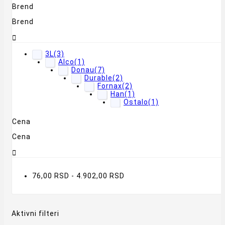
Brend
Brend

3L
(3)
Alco
(1)
Donau
(7)
Durable
(2)
Fornax
(2)
Han
(1)
Ostalo
(1)
Cena
Cena

76,00 RSD - 4.902,00 RSD
Aktivni filteri