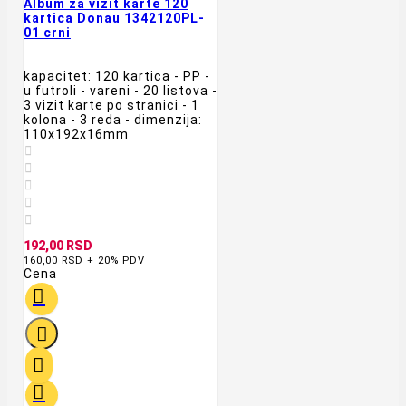
Album za vizit karte 120
kartica Donau 1342120PL-
01 crni
kapacitet: 120 kartica - PP -
u futroli - vareni - 20 listova -
3 vizit karte po stranici - 1
kolona - 3 reda - dimenzija:
110x192x16mm





192,00 RSD
160,00 RSD + 20% PDV
Cena



