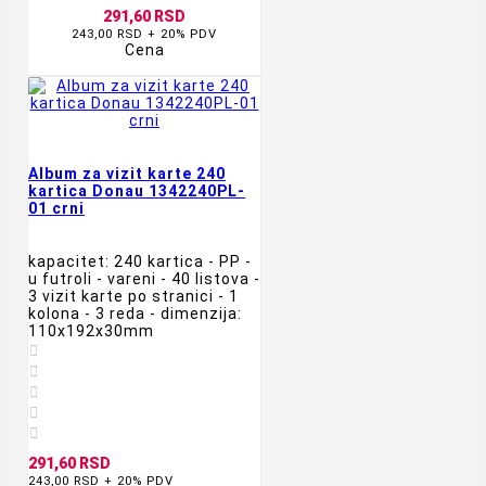
291,60 RSD
243,00 RSD + 20% PDV
Cena
Album za vizit karte 240
kartica Donau 1342240PL-
01 crni
kapacitet: 240 kartica - PP -
u futroli - vareni - 40 listova -
3 vizit karte po stranici - 1
kolona - 3 reda - dimenzija:
110x192x30mm





291,60 RSD
243,00 RSD + 20% PDV