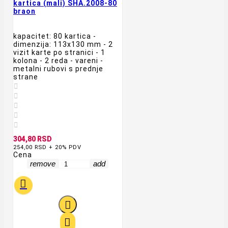
kartica (mali) SHA.2008-80
braon
kapacitet: 80 kartica -
dimenzija: 113x130 mm - 2
vizit karte po stranici - 1
kolona - 2 reda - vareni -
metalni rubovi s prednje
strane





304,80 RSD
254,00 RSD + 20% PDV
Cena
remove
add


