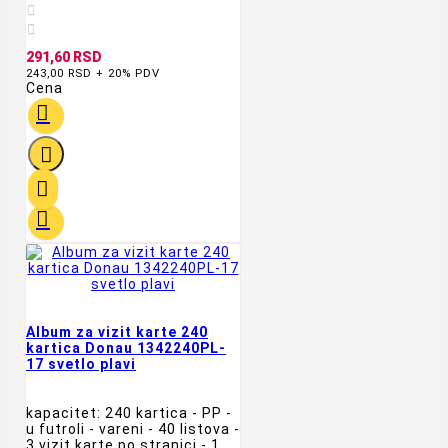


291,60 RSD
243,00 RSD + 20% PDV
Cena




Album za vizit karte 240
kartica Donau 1342240PL-
17 svetlo plavi
kapacitet: 240 kartica - PP -
u futroli - vareni - 40 listova -
3 vizit karte po stranici - 1