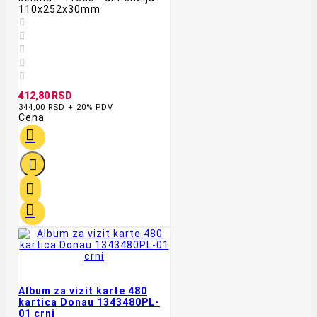
110x252x30mm





412,80 RSD
344,00 RSD + 20% PDV
Cena




Album za vizit karte 480
kartica Donau 1343480PL-
01 crni