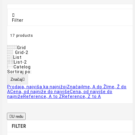

Filter
17 products
Grid
Grid-2
List
List-2
Catelog
Sortiraj po:
Značaj

Prodaja, najviša ka najnižoj
Značaj
Ime, A do Ž
Ime, Ž do
A
Cena, od najniže do najviše
Cena, od najviše do
najniže
Reference, A to Z
Reference, Z to A

U redu
FILTER