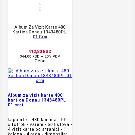


Album Za Vizit Karte 480
Kartica Donau 1343480PL-
01 Crni
412,80 RSD
344,00 RSD + 20% PDV
Cena
Album za vizit karte 480
kartica Donau 1343480PL-
01 crni
kapacitet: 480 kartica - PP -
u futroli - vareni - 60 listova -
4 vizit karte po stranici - 1
kolona - 4 reda - dimenzija: