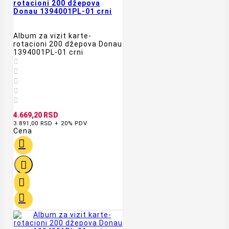
rotacioni 200 džepova
Donau 1394001PL-01 crni
Album za vizit karte-
rotacioni 200 džepova Donau
1394001PL-01 crni





4.669,20 RSD
3.891,00 RSD + 20% PDV
Cena



