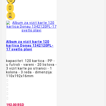


Album za vizit karte 120
kartica Donau 1342120PL-
17 svetlo plavi
kapacitet: 120 kartica - PP -
u futroli - vareni - 20 listova -
3 vizit karte po stranici - 1
kolona - 3 reda - dimenzija:
110x192x16mm





192,00 RSD