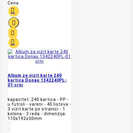
Cena




Album za vizit karte 240
kartica Donau 1342240PL-
01 crni
kapacitet: 240 kartica - PP -
u futroli - vareni - 40 listova -
3 vizit karte po stranici - 1
kolona - 3 reda - dimenzija:
110x192x30mm

