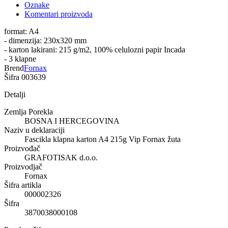
Oznake
Komentari proizvoda
format: A4
- dimenzija: 230x320 mm
- karton lakirani: 215 g/m2, 100% celulozni papir Incada
- 3 klapne
Brend
Fornax
Šifra
003639
Detalji
Zemlja Porekla
BOSNA I HERCEGOVINA
Naziv u deklaraciji
Fascikla klapna karton A4 215g Vip Fornax žuta
Proizvođač
GRAFOTISAK d.o.o.
Proizvodjač
Fornax
Šifra artikla
000002326
Šifra
3870038000108