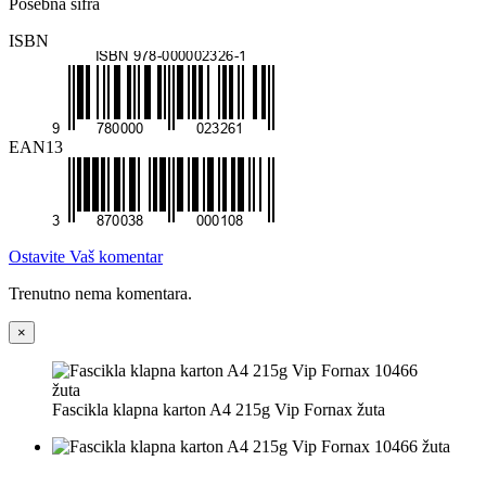
Posebna šifra
ISBN
EAN13
Ostavite Vaš komentar
Trenutno nema komentara.
×
Fascikla klapna karton A4 215g Vip Fornax žuta