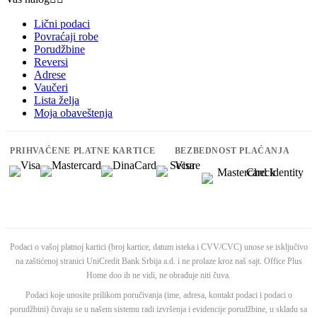
Lični podaci
Povraćaji robe
Porudžbine
Reversi
Adrese
Vaučeri
Lista želja
Moja obaveštenja
PRIHVAĆENE PLATNE KARTICE
BEZBEDNOST PLAĆANJA
Podaci o vašoj platnoj kartici (broj kartice, datum isteka i CVV/CVC) unose se isključivo
na zaštićenoj stranici UniCredit Bank Srbija a.d. i ne prolaze kroz naš sajt. Office Plus
Home doo ih ne vidi, ne obrađuje niti čuva.
Podaci koje unosite prilikom poručivanja (ime, adresa, kontakt podaci i podaci o
porudžbini) čuvaju se u našem sistemu radi izvršenja i evidencije porudžbine, u skladu sa