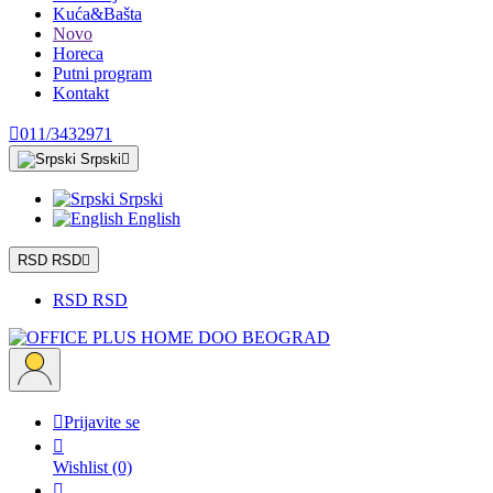
Kuća&Bašta
Novo
Horeca
Putni program
Kontakt

011/3432971
Srpski

Srpski
English
RSD RSD

RSD RSD

Prijavite se

Wishlist
(0)
