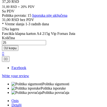
37,20 RSD
31,00 RSD + 20% PDV
Sa PDV
Politika povrata: 15
Isporuka nije uključena
31,00 RSD
bez PDV
*
Vreme slanja 1-3 radnih dana

Na lageru
Fascikla klapna karton A4 215g Vip Fornax žuta
Količina

U korpu



Facebook
Write your review
Politika sigurnosti
Politika isporuke
Politika povraćaja
Opis
Detalji