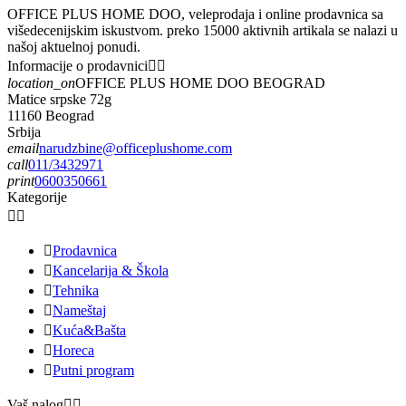
OFFICE PLUS HOME DOO, veleprodaja i online prodavnica sa
višedecenijskim iskustvom. preko 15000 aktivnih artikala se nalazi u
našoj aktuelnoj ponudi.
Informacije o prodavnici


location_on
OFFICE PLUS HOME DOO BEOGRAD
Matice srpske 72g
11160 Beograd
Srbija
email
narudzbine@officeplushome.com
call
011/3432971
print
0600350661
Kategorije



Prodavnica

Kancelarija & Škola

Tehnika

Nameštaj

Kuća&Bašta

Horeca

Putni program
Vaš nalog

