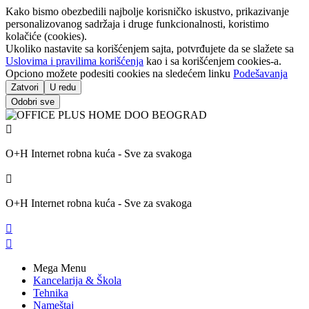
Kako bismo obezbedili najbolje korisničko iskustvo, prikazivanje
personalizovanog sadržaja i druge funkcionalnosti, koristimo
kolačiće (cookies).
Ukoliko nastavite sa korišćenjem sajta, potvrđujete da se slažete sa
Uslovima i pravilima korišćenja
kao i sa korišćenjem cookies-a.
Opciono možete podesiti cookies na sledećem linku
Podešavanja
Zatvori
U redu
Odobri sve

O+H Internet robna kuća - Sve za svakoga

O+H Internet robna kuća - Sve za svakoga


Mega Menu
Kancelarija & Škola
Tehnika
Nameštaj