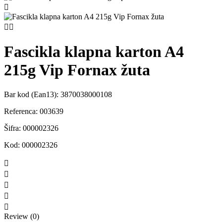



Fascikla klapna karton A4
215g Vip Fornax žuta
Bar kod (Ean13):
3870038000108
Referenca:
003639
Šifra:
000002326
Kod:
000002326





Review (0)