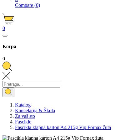
Compare
(0)
0
Korpa
0
Katalog
Kancelarija & Škola
Za vaš sto
Fascikle
Fascikla klapna karton A4 215g Vip Fornax žuta