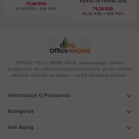
Karton A4 Fornax Žuta
75,60 RSD
79,20 RSD
63,00 RSD + 20% PDV
66,00 RSD + 20% PDV
OFFICE PLUS HOME DOO, veleprodaja i online
prodavnica sa višedecenijskim iskustvom. preko 15000
aktivnih artikala se nalazi u našoj aktuelnoj ponudi.

Informacije O Prodavnici

Kategorije

Vaš Nalog