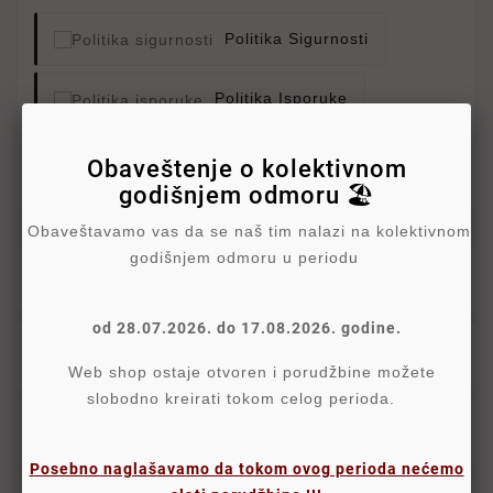
Politika Sigurnosti
Politika Isporuke
Politika Povraćaja
Obaveštenje o kolektivnom
godišnjem odmoru 🏖️
Obaveštavamo vas da se naš tim nalazi na kolektivnom
godišnjem odmoru u periodu
Opis
od 28.07.2026. do 17.08.2026. godine.
Detalji
Web shop ostaje otvoren i porudžbine možete
slobodno kreirati tokom celog perioda.
Oznake
Posebno naglašavamo da tokom ovog perioda nećemo