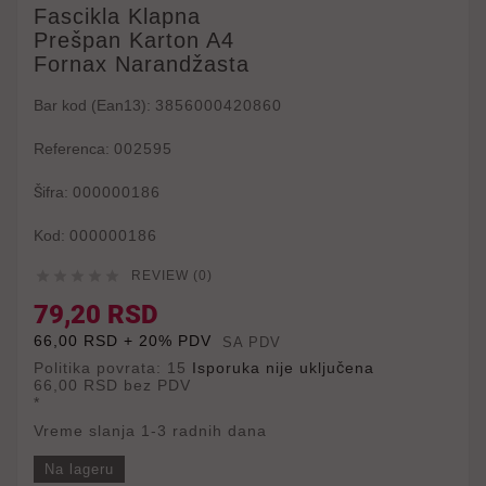
Fascikla Klapna
Prešpan Karton A4
Fornax Narandžasta
Bar kod (Ean13):
3856000420860
Referenca:
002595
Šifra:
000000186
Kod:
000000186





REVIEW (0)
79,20 RSD
66,00 RSD + 20% PDV
SA PDV
Politika povrata: 15
Isporuka nije uključena
66,00 RSD
bez PDV
*
Vreme slanja 1-3 radnih dana
Na lageru