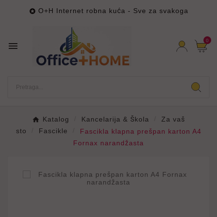
O+H Internet robna kuća - Sve za svakoga

0

Katalog
Kancelarija & Škola
Za vaš
sto
Fascikle
Fascikla klapna prešpan karton A4
Fornax narandžasta