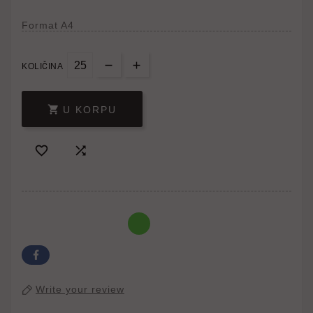
Format A4
KOLIČINA

U KORPU


Write your review