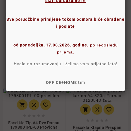
slati porudžbine !!!
Komentari proizvoda
Sve porudžbine primljene tokom odmora biće obrađene
i poslate
karton prešpan: 280 g/m2
- 3 klapne (iz jednog komada)
od ponedeljka, 17.08.2026. godine
, po redosledu
prijema.
KUPCI KOJI SU KUPILI OVAJ
Hvala na razumevanju i želimo vam prijatno leto!
PROIZVOD SU TAKOĐE KUPILI:


OFFICE+HOME tim
















Fascikla Zip A4 Pvc Donau
1798001PL-00 Providna
Fascikla Klapna Prešpan