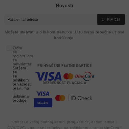
Novosti
U REDU
Možete otkazati u bilo kom trenutku. U tu svrhu proučite uslove
korišćenja.
Ovim
se
registrujem
za
newsletter
PRIHVAĆENE PLATNE KARTICE
Slažem
se
sa
politikom
BEZBEDNOST PLAĆANJA
privatnosti,
pravilima
i
uslovima
prodaje
Podaci o vašoj platnoj kartici (broj kartice, datum isteka i
CVV/CVC) unose se isključivo na zaštićenoj stranici UniCredit