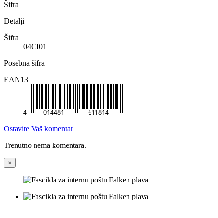
Šifra
Detalji
Šifra
04CI01
Posebna šifra
EAN13
Ostavite Vaš komentar
Trenutno nema komentara.
×