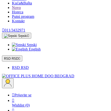
Kuća&Bašta
Novo
Horeca
Putni program
Kontakt

011/3432971
Srpski

Srpski
English
RSD RSD

RSD RSD

Prijavite se

Wishlist
(0)
