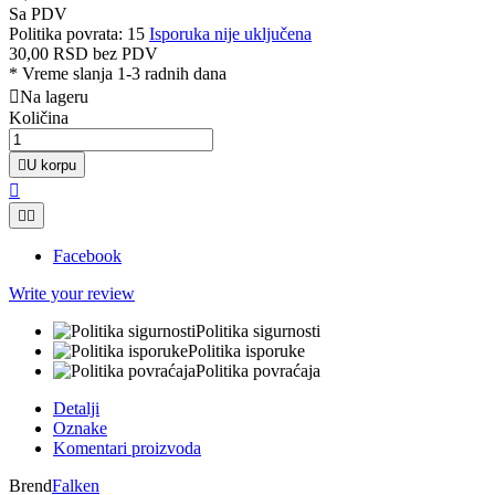
Sa PDV
Politika povrata: 15
Isporuka nije uključena
30,00 RSD
bez PDV
*
Vreme slanja 1-3 radnih dana

Na lageru
Količina

U korpu



Facebook
Write your review
Politika sigurnosti
Politika isporuke
Politika povraćaja
Detalji
Oznake
Komentari proizvoda
Brend
Falken