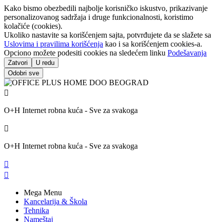
Kako bismo obezbedili najbolje korisničko iskustvo, prikazivanje
personalizovanog sadržaja i druge funkcionalnosti, koristimo
kolačiće (cookies).
Ukoliko nastavite sa korišćenjem sajta, potvrđujete da se slažete sa
Uslovima i pravilima korišćenja
kao i sa korišćenjem cookies-a.
Opciono možete podesiti cookies na sledećem linku
Podešavanja
Zatvori
U redu
Odobri sve

O+H Internet robna kuća - Sve za svakoga

O+H Internet robna kuća - Sve za svakoga


Mega Menu
Kancelarija & Škola
Tehnika
Nameštaj