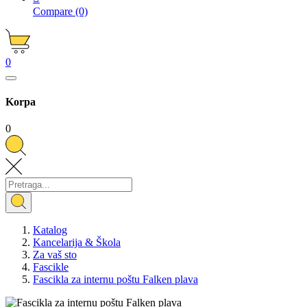
Compare
(0)
0
Korpa
0
Katalog
Kancelarija & Škola
Za vaš sto
Fascikle
Fascikla za internu poštu Falken plava