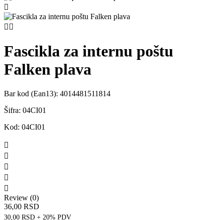



Fascikla za internu poštu
Falken plava
Bar kod (Ean13):
4014481511814
Šifra:
04CI01
Kod:
04CI01





Review (0)
36,00 RSD
30,00 RSD + 20% PDV