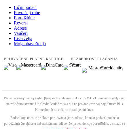
Lični podaci
Povraćaji robe
Porudžbine
Reversi
Adrese
Vaučeri
Lista želja
Moja obaveštenja
PRIHVAĆENE PLATNE KARTICE
BEZBEDNOST PLAĆANJA
Podaci o vašoj platnoj kartici (broj kartice, datum isteka i CVV/CVC) unose se isključivo
na zaštićenoj stranici UniCredit Bank Srbija a.d. i ne prolaze kroz naš sajt. Office Plus
Home doo ih ne vidi, ne obrađuje niti čuva.
Podaci koje unosite prilikom poručivanja (ime, adresa, kontakt podaci i podaci o
porudžbini) čuvaju se u našem sistemu radi izvršenja i evidencije porudžbine, u skladu sa