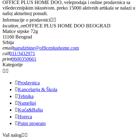
OFFICE PLUS HOME DOO, veleprodaja i online prodavnica sa
višedecenijskim iskustvom. preko 15000 aktivnih artikala se nalazi u
našoj aktuelnoj ponudi.
Informacije o prodavnici


location_on
OFFICE PLUS HOME DOO BEOGRAD
Matice srpske 72g
11160 Beograd
Srbija
email
narudzbine@officeplushome.com
call
011/3432971
print
0600350661
Kategorije



Prodavnica

Kancelarija & Škola

Tehnika

Nameštaj

Kuća&Bašta

Horeca

Putni program
Vaš nalog

