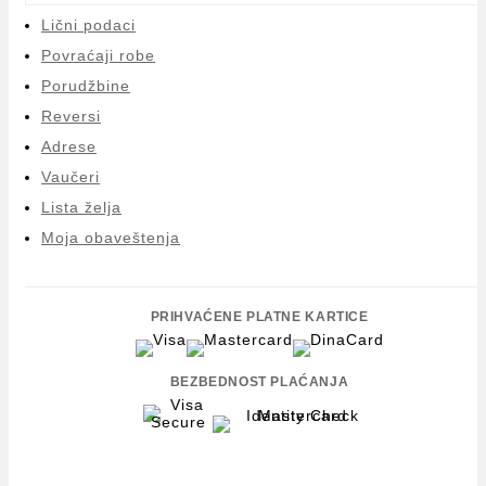
Lični podaci
Povraćaji robe
Porudžbine
Reversi
Adrese
Vaučeri
Lista želja
Moja obaveštenja
PRIHVAĆENE PLATNE KARTICE
BEZBEDNOST PLAĆANJA