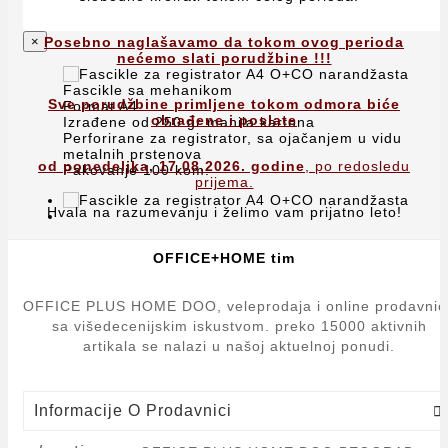
×
Posebno naglašavamo da tokom ovog perioda
nećemo slati porudžbine !!!
Fascikle sa mehanikom
Sve porudžbine primljene tokom odmora biće
Format A4
obrađene i poslate
Izrađene od 250 gr manila kartona
Perforirane za registrator, sa ojačanjem u vidu
metalnih prstenova
od ponedeljka, 17.08.2026. godine
, po redosledu
Pakovanje 100 kom.
prijema.
Hvala na razumevanju i želimo vam prijatno leto!
OFFICE+HOME tim
OFFICE PLUS HOME DOO, veleprodaja i online prodavnic
sa višedecenijskim iskustvom. preko 15000 aktivnih
artikala se nalazi u našoj aktuelnoj ponudi.
Informacije O Prodavnici
