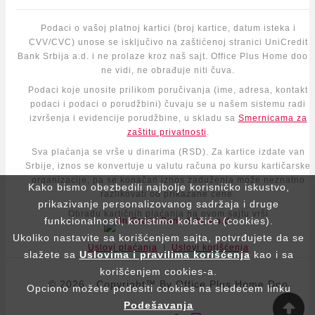
Podaci o vašoj platnoj kartici (broj kartice, datum isteka i
CVV/CVC) unose se isključivo na zaštićenoj stranici UniCredit
Bank Srbija a.d. i ne prolaze kroz naš sajt. Office Plus Home doo i
ne vidi, ne obrađuje niti čuva.
Podaci koje unosite prilikom poručivanja (ime, adresa, kontakt
podaci i podaci o porudžbini) čuvaju se u našem sistemu radi
izvršenja i evidencije porudžbine, u skladu sa
Smernicama za
zaštitu privatnosti
.
Sva plaćanja se vrše u dinarima (RSD). Za kartice izdate van
Srbije, iznos se konvertuje u valutu računa po kursu kartičarske
organizacije, pa se konačan iznos zaduženja može neznatno
Kako bismo obezbedili najbolje korisničko iskustvo,
razlikovati od prikazane cene.
prikazivanje personalizovanog sadržaja i druge
Obradu kartičnih plaćanja na ovom sajtu vrši
funkcionalnosti, koristimo kolačiće (cookies).
Ukoliko nastavite sa korišćenjem sajta, potvrđujete da se
Uslovi plaćanja
|
Uslovi korišćenja
slažete sa
Uslovima i pravilima korišćenja
kao i sa
korišćenjem cookies-a.
© 2026 - Copyright™ By Office Plus Home Doo
Opciono možete podesiti cookies na sledećem linku
Podešavanja