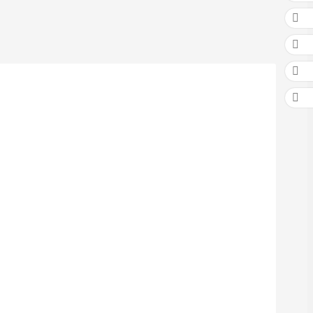



