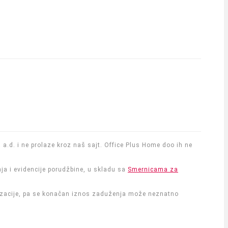
a a.d. i ne prolaze kroz naš sajt. Office Plus Home doo ih ne
nja i evidencije porudžbine, u skladu sa
Smernicama za
anizacije, pa se konačan iznos zaduženja može neznatno