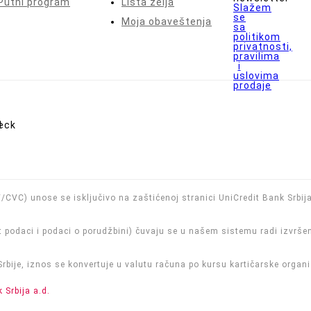
Putni program
Lista želja
Slažem
se
Moja obaveštenja
sa
politikom
privatnosti,
pravilima
i
uslovima
prodaje
VV/CVC) unose se isključivo na zaštićenoj stranici UniCredit Bank Srbij
t podaci i podaci o porudžbini) čuvaju se u našem sistemu radi izvrše
 Srbije, iznos se konvertuje u valutu računa po kursu kartičarske org