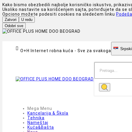
Kako bismo obezbedili najbolje korisničko iskustvo, prikaziv
Ukoliko nastavite sa korišćenjem sajta, potvrđujete da se 
Opciono možete podesiti cookies na sledećem linku
Podeša
Zatvori
U redu
Odobri sve

Srpski
O+H Internet robna kuća - Sve za svakoga
Mega Menu
Kancelarija & Škola
Tehnika
Nameštaj
Kuća&Bašta