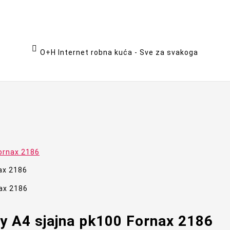

O+H Internet robna kuća - Sve za svakoga
Fornax 2186
5my A4 sjajna pk100 Fornax 2186