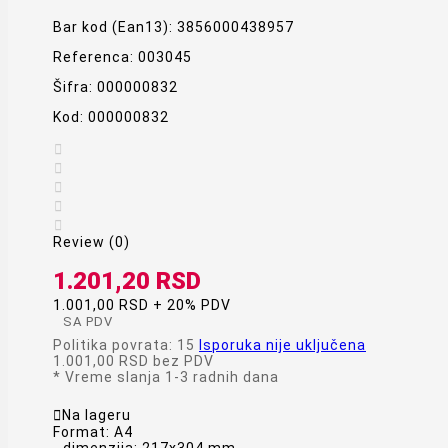
Bar kod (Ean13):
3856000438957
Referenca:
003045
Šifra:
000000832
Kod:
000000832





Review (0)
1.201,20 RSD
1.001,00 RSD + 20% PDV
SA PDV
Politika povrata: 15
Isporuka nije uključena
1.001,00 RSD
bez PDV
*
Vreme slanja 1-3 radnih dana

Na lageru
Format: A4
- dimenzija: 217x304 mm