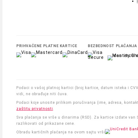
PRIHVAĆENE PLATNE KARTICE
BEZBEDNOST PLAĆANJA
Podaci o vašoj platnoj kartici (broj kartice, datum isteka i C
vidi, ne obrađuje niti čuva.
Podaci koje unosite prilikom poručivanja (ime, adresa, kontak
zaštitu privatnosti
.
Sva plaćanja se vrše u dinarima (RSD). Za kartice izdate van
razlikovati od prikazane cene.
Obradu kartičnih plaćanja na ovom sajtu vrši