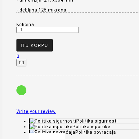
- debljina 125 mikrona
Količina

U KORPU



Write your review
Politika sigurnosti
Politika isporuke
Politika povraćaja