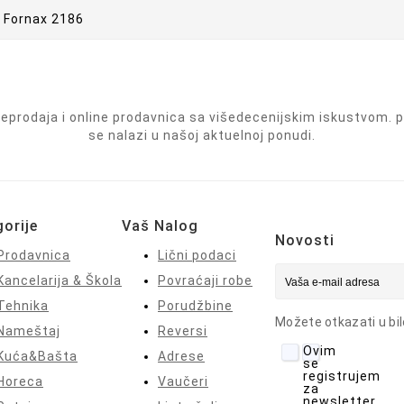
prodaja i online prodavnica sa višedecenijskim iskustvom. pr
se nalazi u našoj aktuelnoj ponudi.
orije
Vaš Nalog
Novosti
Prodavnica
Lični podaci
Kancelarija & Škola
Povraćaji robe
Tehnika
Porudžbine
Možete otkazati u bil
Nameštaj
Reversi
Ovim
Kuća&Bašta
Adrese
se
registrujem
Horeca
Vaučeri
za
newsletter