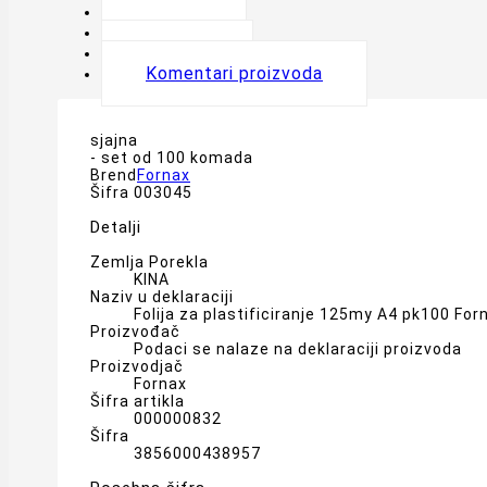
Opis
Detalji
Oznake
Komentari proizvoda
sjajna
- set od 100 komada
Brend
Fornax
Šifra
003045
Detalji
Zemlja Porekla
KINA
Naziv u deklaraciji
Folija za plastificiranje 125my A4 pk100 For
Proizvođač
Podaci se nalaze na deklaraciji proizvoda
Proizvodjač
Fornax
Šifra artikla
000000832
Šifra
3856000438957