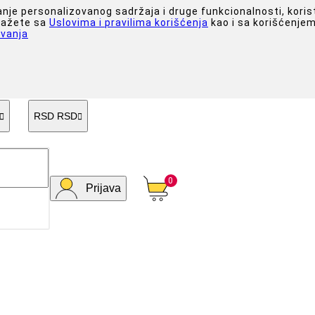
anje personalizovanog sadržaja i druge funkcionalnosti, koris
slažete sa
Uslovima i pravilima korišćenja
kao i sa korišćenjem
vanja
RSD RSD


0
Prijava