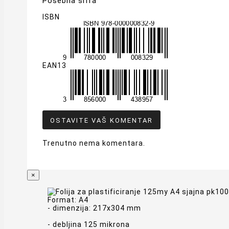
Posebna šifra
ISBN
EAN13
OSTAVITE VAŠ KOMENTAR
Trenutno nema komentara.
×
Format: A4
- dimenzija: 217x304 mm
- debljina 125 mikrona