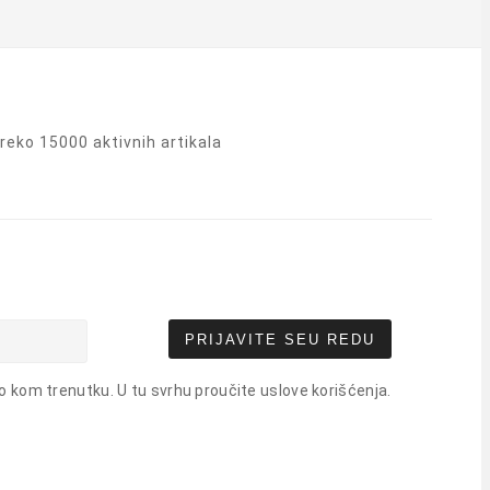
eko 15000 aktivnih artikala
PRIJAVITE SE
U REDU
o kom trenutku. U tu svrhu proučite uslove korišćenja.