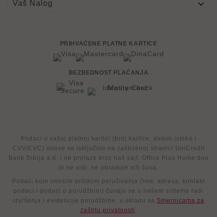

Vaš Nalog
PRIHVAĆENE PLATNE KARTICE
BEZBEDNOST PLAĆANJA
Podaci o vašoj platnoj kartici (broj kartice, datum isteka i
CVV/CVC) unose se isključivo na zaštićenoj stranici UniCredit
Bank Srbija a.d. i ne prolaze kroz naš sajt. Office Plus Home doo
ih ne vidi, ne obrađuje niti čuva.
Podaci koje unosite prilikom poručivanja (ime, adresa, kontakt
podaci i podaci o porudžbini) čuvaju se u našem sistemu radi
izvršenja i evidencije porudžbine, u skladu sa
Smernicama za
zaštitu privatnosti
.