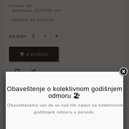
Format: A4
- dimenzija: 217x304 mm
- debljina 80 mikrona
KOLIČINA

U KORPU


Obaveštenje o kolektivnom godišnjem
odmoru 🏖️
Obaveštavamo vas da se naš tim nalazi na kolektivnom
godišnjem odmoru u periodu
Write your review