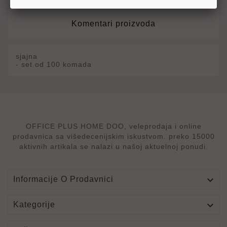
Komentari proizvoda
sjajna
- set od 100 komada
OFFICE PLUS HOME DOO, veleprodaja i online
prodavnica sa višedecenijskim iskustvom. preko 15000
aktivnih artikala se nalazi u našoj aktuelnoj ponudi.

Informacije O Prodavnici

Kategorije