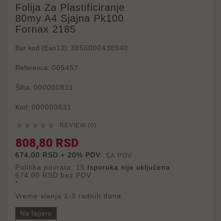
Folija Za Plastificiranje
80my A4 Sjajna Pk100
Fornax 2185
Bar kod (Ean13):
3856000438940
Referenca:
005457
Šifra:
000000831
Kod:
000000831





REVIEW (0)
808,80 RSD
674,00 RSD + 20% PDV
SA PDV
Politika povrata: 15
Isporuka nije uključena
674,00 RSD
bez PDV
*
Vreme slanja 1-3 radnih dana
Na lageru