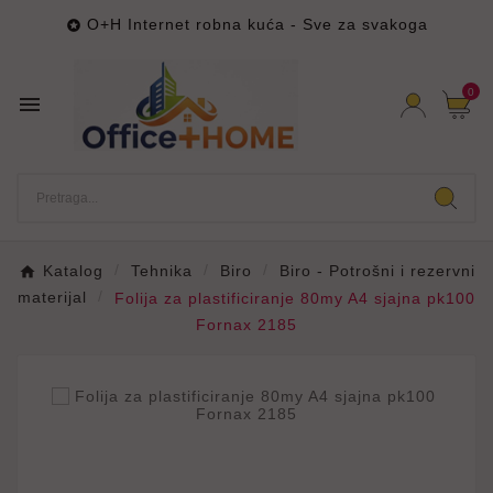
O+H Internet robna kuća - Sve za svakoga

0

Katalog
Tehnika
Biro
Biro - Potrošni i rezervni
materijal
Folija za plastificiranje 80my A4 sjajna pk100
Fornax 2185