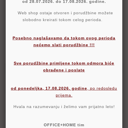
od 28.07.2026. do 17.08.2026. godine.
Web shop ostaje otvoren i porudžbine možete
Politika Sigurnosti
slobodno kreirati tokom celog perioda.
Politika Isporuke
Posebno naglašavamo da tokom ovog perioda
nećemo slati porudžbine !!!
Politika Povraćaja
Sve porudžbine primljene tokom odmora biće
obrađene i poslate
Opis
od ponedeljka, 17.08.2026. godine
, po redosledu
prijema.
Detalji
Hvala na razumevanju i želimo vam prijatno leto!
Oznake
OFFICE+HOME tim