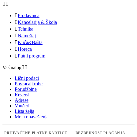



Prodavnica

Kancelarija & Škola

Tehnika

Nameštaj

Kuća&Bašta

Horeca

Putni program
Vaš nalog


Lični podaci
Povraćaji robe
Porudžbine
Reversi
Adrese
Vaučeri
Lista želja
Moja obaveštenja
PRIHVAĆENE PLATNE KARTICE
BEZBEDNOST PLAĆANJA