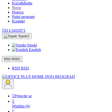
Kuća&Bašta
Novo
Horeca
Putni program
Kontakt

011/3432971
Srpski

Srpski
English
RSD RSD

RSD RSD

Prijavite se

Wishlist
(0)
