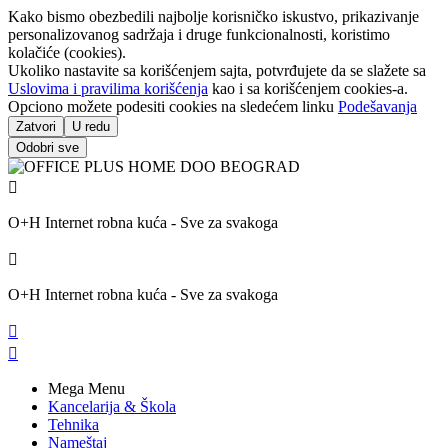
Kako bismo obezbedili najbolje korisničko iskustvo, prikazivanje
personalizovanog sadržaja i druge funkcionalnosti, koristimo
kolačiće (cookies).
Ukoliko nastavite sa korišćenjem sajta, potvrđujete da se slažete sa
Uslovima i pravilima korišćenja
kao i sa korišćenjem cookies-a.
Opciono možete podesiti cookies na sledećem linku
Podešavanja
Zatvori
U redu
Odobri sve

O+H Internet robna kuća - Sve za svakoga

O+H Internet robna kuća - Sve za svakoga


Mega Menu
Kancelarija & Škola
Tehnika
Nameštaj