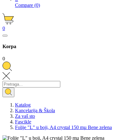
Compare
(0)
0
Korpa
0
Katalog
Kancelarija & Škola
Za vaš sto
Fascikle
Folije "L" u boji, A4 crystal 150 mµ Bene zelena