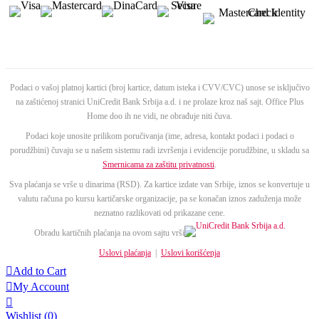
Podaci o vašoj platnoj kartici (broj kartice, datum isteka i CVV/CVC) unose se isključivo
na zaštićenoj stranici UniCredit Bank Srbija a.d. i ne prolaze kroz naš sajt. Office Plus
Home doo ih ne vidi, ne obrađuje niti čuva.
Podaci koje unosite prilikom poručivanja (ime, adresa, kontakt podaci i podaci o
porudžbini) čuvaju se u našem sistemu radi izvršenja i evidencije porudžbine, u skladu sa
Smernicama za zaštitu privatnosti
.
Sva plaćanja se vrše u dinarima (RSD). Za kartice izdate van Srbije, iznos se konvertuje u
valutu računa po kursu kartičarske organizacije, pa se konačan iznos zaduženja može
neznatno razlikovati od prikazane cene.
Obradu kartičnih plaćanja na ovom sajtu vrši
Uslovi plaćanja
|
Uslovi korišćenja

Add to Cart

My Account

Wishlist
(0)