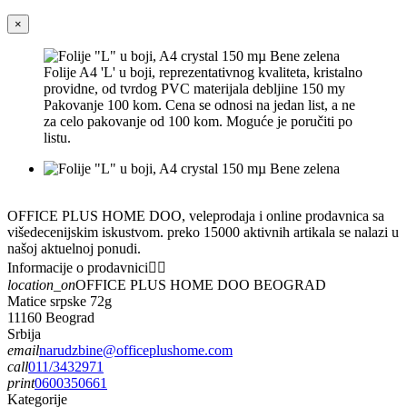
×
Folije A4 'L' u boji, reprezentativnog kvaliteta, kristalno
providne, od tvrdog PVC materijala debljine 150 my
Pakovanje 100 kom. Cena se odnosi na jedan list, a ne
za celo pakovanje od 100 kom. Moguće je poručiti po
listu.
OFFICE PLUS HOME DOO, veleprodaja i online prodavnica sa
višedecenijskim iskustvom. preko 15000 aktivnih artikala se nalazi u
našoj aktuelnoj ponudi.
Informacije o prodavnici


location_on
OFFICE PLUS HOME DOO BEOGRAD
Matice srpske 72g
11160 Beograd
Srbija
email
narudzbine@officeplushome.com
call
011/3432971
print
0600350661
Kategorije