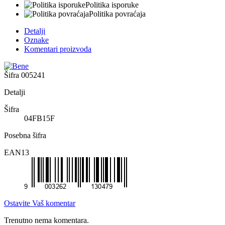
Politika isporuke
Politika povraćaja
Detalji
Oznake
Komentari proizvoda
Šifra
005241
Detalji
Šifra
04FB15F
Posebna šifra
EAN13
Ostavite Vaš komentar
Trenutno nema komentara.