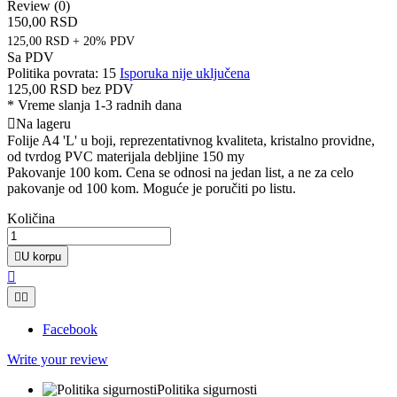
Review (0)
150,00 RSD
125,00 RSD + 20% PDV
Sa PDV
Politika povrata: 15
Isporuka nije uključena
125,00 RSD
bez PDV
*
Vreme slanja 1-3 radnih dana

Na lageru
Folije A4 'L' u boji, reprezentativnog kvaliteta, kristalno providne,
od tvrdog PVC materijala debljine 150 my
Pakovanje 100 kom. Cena se odnosi na jedan list, a ne za celo
pakovanje od 100 kom. Moguće je poručiti po listu.
Količina

U korpu



Facebook
Write your review
Politika sigurnosti