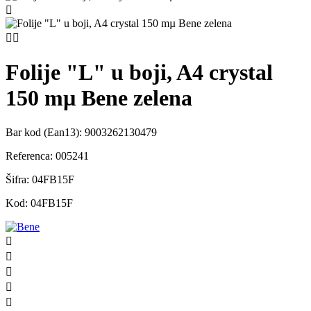



Folije "L" u boji, A4 crystal
150 mµ Bene zelena
Bar kod (Ean13):
9003262130479
Referenca:
005241
Šifra:
04FB15F
Kod:
04FB15F




