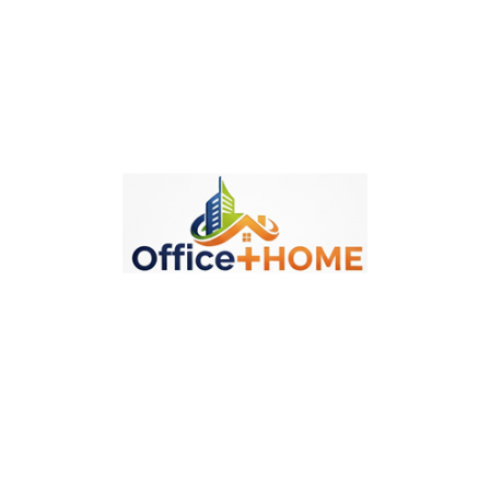
Politika Sigurnosti
Politika Isporuke
Politika Povraćaja
Opis
Detalji
Oznake