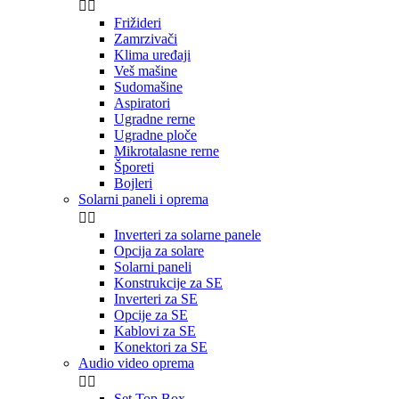


Frižideri
Zamrzivači
Klima uređaji
Veš mašine
Sudomašine
Aspiratori
Ugradne rerne
Ugradne ploče
Mikrotalasne rerne
Šporeti
Bojleri
Solarni paneli i oprema


Inverteri za solarne panele
Opcija za solare
Solarni paneli
Konstrukcije za SE
Inverteri za SE
Opcije za SE
Kablovi za SE
Konektori za SE
Audio video oprema


Set Top Box