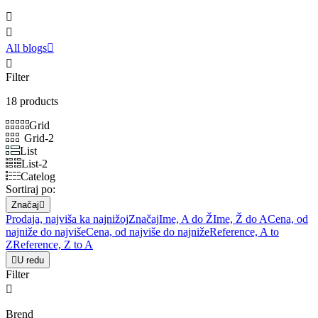


All blogs


Filter
18 products
Grid
Grid-2
List
List-2
Catelog
Sortiraj po:
Značaj

Prodaja, najviša ka najnižoj
Značaj
Ime, A do Ž
Ime, Ž do A
Cena, od
najniže do najviše
Cena, od najviše do najniže
Reference, A to
Z
Reference, Z to A

U redu
Filter

Brend