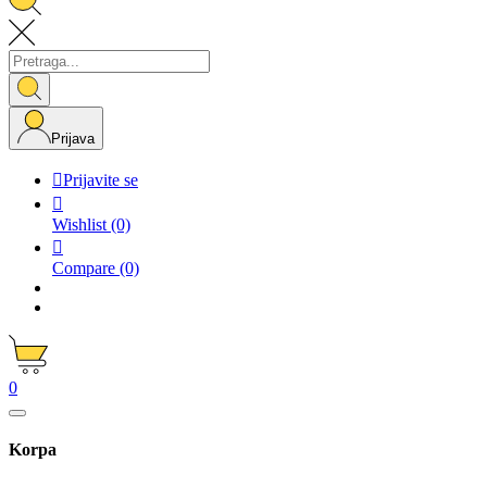
Prijava

Prijavite se

Wishlist
(0)

Compare
(0)
0
Korpa