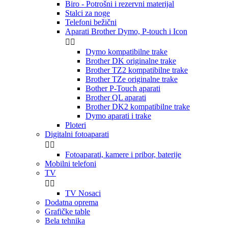
Biro - Potrošni i rezervni materijal
Stalci za noge
Telefoni bežični
Aparati Brother Dymo, P-touch i Icon


Dymo kompatibilne trake
Brother DK originalne trake
Brother TZ2 kompatibilne trake
Brother TZe originalne trake
Bother P-Touch aparati
Brother QL aparati
Brother DK2 kompatibilne trake
Dymo aparati i trake
Ploteri
Digitalni fotoaparati


Fotoaparati, kamere i pribor, baterije
Mobilni telefoni
TV


TV Nosaci
Dodatna oprema
Grafičke table
Bela tehnika