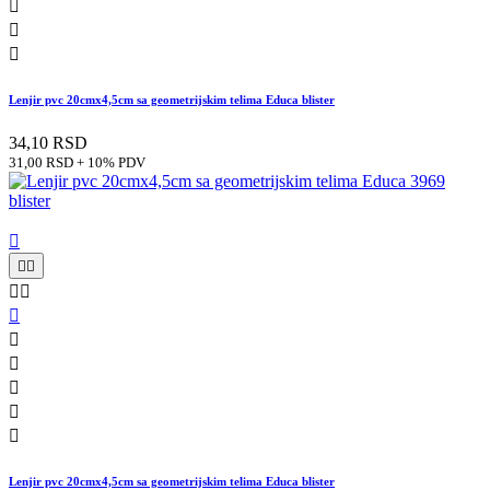



Lenjir pvc 20cmx4,5cm sa geometrijskim telima Educa blister
34,10 RSD
31,00 RSD + 10% PDV











Lenjir pvc 20cmx4,5cm sa geometrijskim telima Educa blister