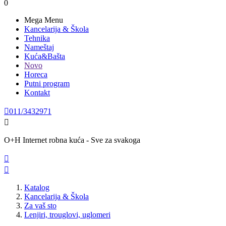
0
Mega Menu
Kancelarija & Škola
Tehnika
Nameštaj
Kuća&Bašta
Novo
Horeca
Putni program
Kontakt

011/3432971

O+H Internet robna kuća - Sve za svakoga


Katalog
Kancelarija & Škola
Za vaš sto
Lenjiri, trouglovi, uglomeri