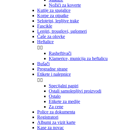
Nožići za koverte
Kutije za spajalice
Korpe za otpatke
Selotejpi, lepljive trake
Fascikle
Lenjiri, trouglovi, uglomeri
Čaše za olovke
Heftalice


Rasheftivači
Klamerice, municija za heftalicu
Bušači
Pregradne strane
Etikete i nalepnice


Specijalni papiri
Ostali samolepljivi proizvodi
Ostalo
Etikete za medije
Za cene
Police za dokumenta
Registratori
Albumi za vizit karte
Kase za novac