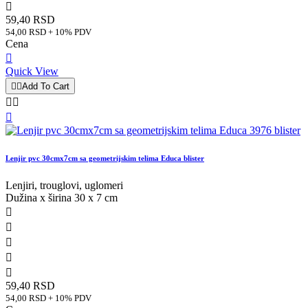

59,40 RSD
54,00 RSD + 10% PDV
Cena

Quick View


Add To Cart



Lenjir pvc 30cmx7cm sa geometrijskim telima Educa blister
Lenjiri, trouglovi, uglomeri
Dužina x širina 30 x 7 cm





59,40 RSD
54,00 RSD + 10% PDV