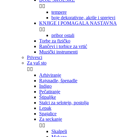


tempere
boje dekorativne, akrile i sprejevi
KNJIGE I POMAGALA NASTAVNA


pribor ostali
Torbe za fizičko
Rančevi i torbice za vrtić
Muzički instrumenti
Privesci
Za vaš sto


Arhiviranje
Rajsnadle, špenadle
Indigo
Pečatiranje
Štipaljke
Stalci za selotejp, postolja
Lepak
Spajalice
Za seckanje


Skalpeli
Makaze