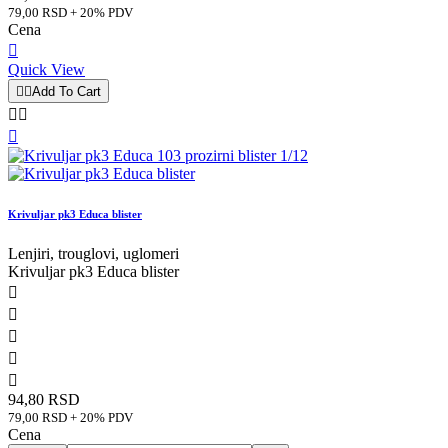
79,00 RSD + 20% PDV
Cena

Quick View


Add To Cart



Krivuljar pk3 Educa blister
Lenjiri, trouglovi, uglomeri
Krivuljar pk3 Educa blister





94,80 RSD
79,00 RSD + 20% PDV
Cena