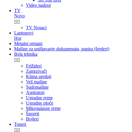
Video nadzor
TV
Novo


TV Nosaci
Laptopovi
Hot
Metalni ormani
Mašine za uništavanje dokumenata, papira (šrederi)
Bela tehnika


Frižideri
Zamrzivači
Klima uređaji
Veš mašine
Sudomašine
Aspiratori
Ugradne rerne
Ugradne ploče
Mikrotalasne rerne
Šporeti
Bojleri
Toneri

