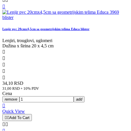



Lenjir pvc 20cmx4,5cm sa geometrijskim telima Educa blister
Lenjiri, trouglovi, uglomeri
Dužina x širina 20 x 4,5 cm





34,10 RSD
31,00 RSD + 10% PDV
Cena
remove
add

Quick View


Add To Cart


