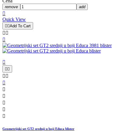
Cena
remove
add

Quick View


Add To Cart














Geometrijski set GT2 srednji u boji Educa blister