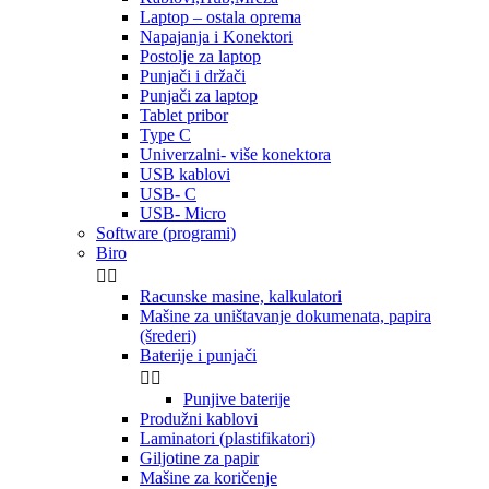
Laptop – ostala oprema
Napajanja i Konektori
Postolje za laptop
Punjači i držači
Punjači za laptop
Tablet pribor
Type C
Univerzalni- više konektora
USB kablovi
USB- C
USB- Micro
Software (programi)
Biro


Racunske masine, kalkulatori
Mašine za uništavanje dokumenata, papira
(šrederi)
Baterije i punjači


Punjive baterije
Produžni kablovi
Laminatori (plastifikatori)
Giljotine za papir
Mašine za koričenje