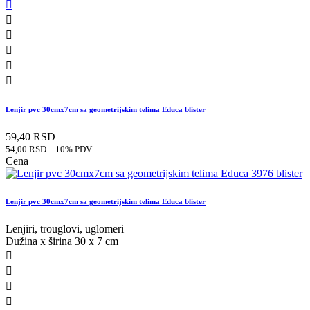






Lenjir pvc 30cmx7cm sa geometrijskim telima Educa blister
59,40 RSD
54,00 RSD + 10% PDV
Cena
Lenjir pvc 30cmx7cm sa geometrijskim telima Educa blister
Lenjiri, trouglovi, uglomeri
Dužina x širina 30 x 7 cm



