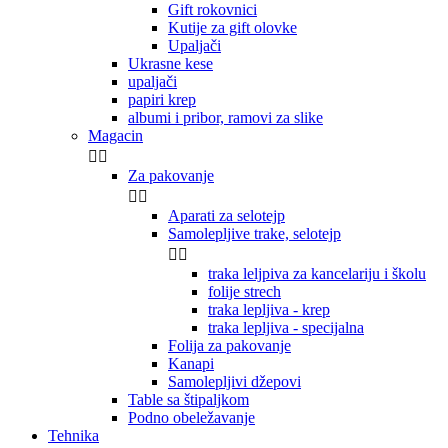
Gift rokovnici
Kutije za gift olovke
Upaljači
Ukrasne kese
upaljači
papiri krep
albumi i pribor, ramovi za slike
Magacin


Za pakovanje


Aparati za selotejp
Samolepljive trake, selotejp


traka leljpiva za kancelariju i školu
folije strech
traka lepljiva - krep
traka lepljiva - specijalna
Folija za pakovanje
Kanapi
Samolepljivi džepovi
Table sa štipaljkom
Podno obeležavanje
Tehnika