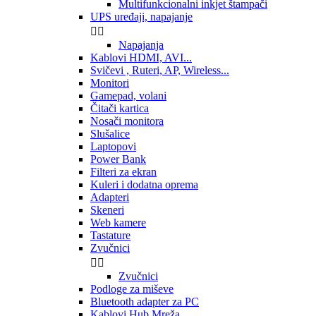
Multifunkcionalni inkjet štampači
UPS uređaji, napajanje


Napajanja
Kablovi HDMI, AVI...
Svičevi , Ruteri, AP, Wireless...
Monitori
Gamepad, volani
Čitači kartica
Nosači monitora
Slušalice
Laptopovi
Power Bank
Filteri za ekran
Kuleri i dodatna oprema
Adapteri
Skeneri
Web kamere
Tastature
Zvučnici


Zvučnici
Podloge za miševe
Bluetooth adapter za PC
Kablovi,Hub,Mreža