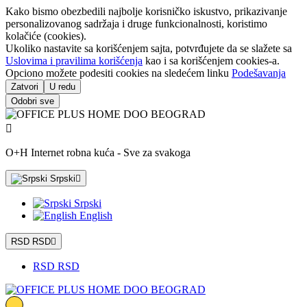
Kako bismo obezbedili najbolje korisničko iskustvo, prikazivanje
personalizovanog sadržaja i druge funkcionalnosti, koristimo
kolačiće (cookies).
Ukoliko nastavite sa korišćenjem sajta, potvrđujete da se slažete sa
Uslovima i pravilima korišćenja
kao i sa korišćenjem cookies-a.
Opciono možete podesiti cookies na sledećem linku
Podešavanja
Zatvori
U redu
Odobri sve

O+H Internet robna kuća - Sve za svakoga
Srpski

Srpski
English
RSD RSD

RSD RSD