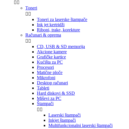


Toneri


Toneri za laserske štampače
Ink jet kertridži
Riboni, trake, korekture
Računari & oprema


CD, USB & SD memorija
Akcione kamere
Grafičke kartice
Kućišta za PC
Procesori
Matične ploče
Mikrofoni
Desktop računari
Tableti
Hard diskovi & SSD
Miševi za PC
Štampači


Laserski štampači
Inkjet štampači
Multifunkcionalni laserski štampači