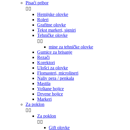
Pisaći pribor


Hemijske olovke
Roleri
Grafitne olovke
Tekst markeri, signiri
Tehničke olovke


mine za tehničke olovke
Gumice za brisanje
Rezači
Korektori
Ulošci za olovke
Flomasteri, microlineri
Naliv pera / penkala
Mastila
Voštane bojice
Drvene bojice
Markeri
Za poklon


Za poklon


Gift olovke