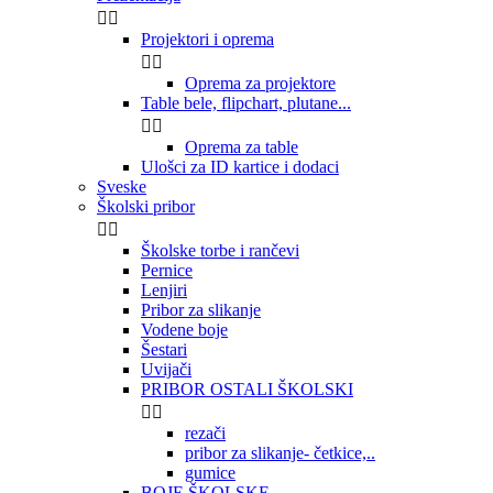


Projektori i oprema


Oprema za projektore
Table bele, flipchart, plutane...


Oprema za table
Ulošci za ID kartice i dodaci
Sveske
Školski pribor


Školske torbe i rančevi
Pernice
Lenjiri
Pribor za slikanje
Vodene boje
Šestari
Uvijači
PRIBOR OSTALI ŠKOLSKI


rezači
pribor za slikanje- četkice,..
gumice
BOJE ŠKOLSKE