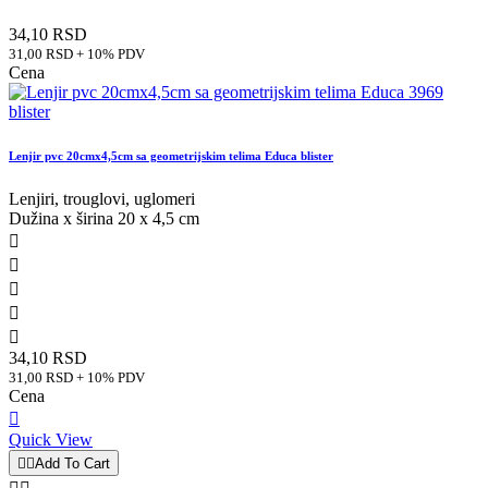
34,10 RSD
31,00 RSD + 10% PDV
Cena
Lenjir pvc 20cmx4,5cm sa geometrijskim telima Educa blister
Lenjiri, trouglovi, uglomeri
Dužina x širina 20 x 4,5 cm





34,10 RSD
31,00 RSD + 10% PDV
Cena

Quick View


Add To Cart