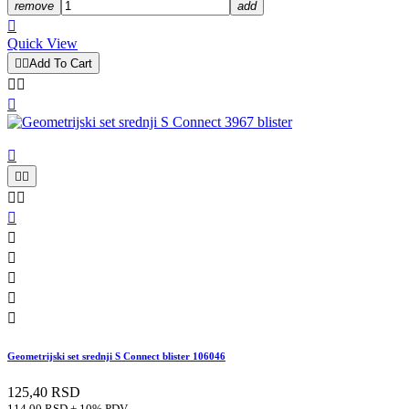
remove
add

Quick View


Add To Cart














Geometrijski set srednji S Connect blister 106046
125,40 RSD
114,00 RSD + 10% PDV