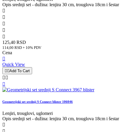
Opis srednji set - dužina: lenjira 30 cm, trouglova 18cm i šestar





125,40 RSD
114,00 RSD + 10% PDV
Cena

Quick View


Add To Cart



Geometrijski set srednji S Connect blister 106046
Lenjiri, trouglovi, uglomeri
Opis srednji set - dužina: lenjira 30 cm, trouglova 18cm i šestar

