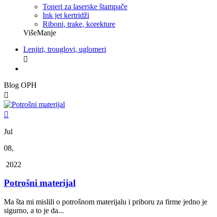
Toneri za laserske štampače
Ink jet kertridži
Riboni, trake, korekture
Više
Manje
Lenjiri, trouglovi, uglomeri

Blog OPH


Jul
08,
2022
Potrošni materijal
Ma šta mi mislili o potrošnom materijalu i priboru za firme jedno je
sigurno, a to je da...