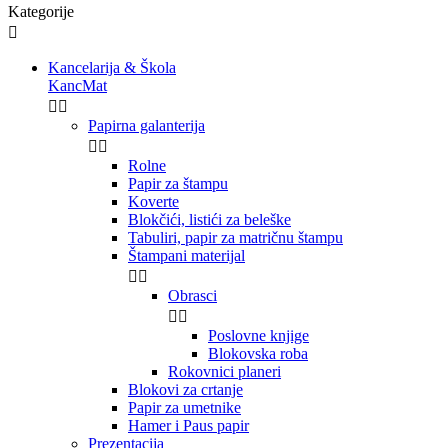
Kategorije

Kancelarija & Škola
KancMat


Papirna galanterija


Rolne
Papir za štampu
Koverte
Blokčići, listići za beleške
Tabuliri, papir za matričnu štampu
Štampani materijal


Obrasci


Poslovne knjige
Blokovska roba
Rokovnici planeri
Blokovi za crtanje
Papir za umetnike
Hamer i Paus papir
Prezentacija