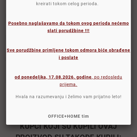
kreirati tokom celog perioda.
Opis
Posebno naglašavamo da tokom ovog perioda nećemo
Detalji
slati porudžbine !!!
Oznake
Sve porudžbine primljene tokom odmora biće obrađene
i poslate
Komentari proizvoda
od ponedeljka, 17.08.2026. godine
, po redosledu
prijema.
širina: 1,6 mm
- pakovanje: 1 kg
Hvala na razumevanju i želimo vam prijatno leto!
- 60% kaučuk
- pljosnata
OFFICE+HOME tim
KUPCI KOJI SU KUPILI OVAJ