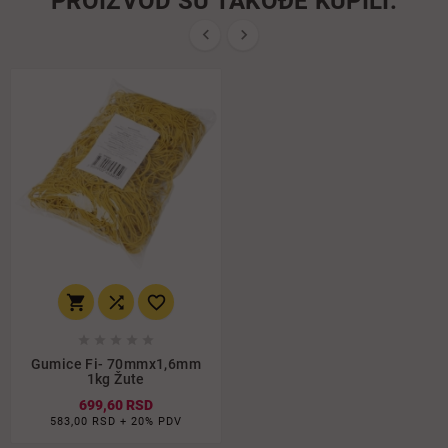
PROIZVOD SU TAKOĐE KUPILI:










Gumice Fi- 70mmx1,6mm
1kg Žute
699,60 RSD
583,00 RSD + 20% PDV