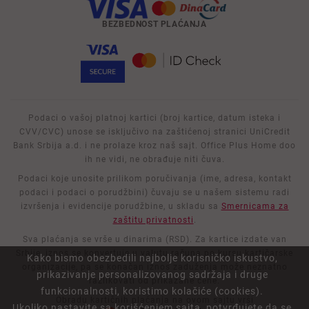
BEZBEDNOST PLAĆANJA
Podaci o vašoj platnoj kartici (broj kartice, datum isteka i
CVV/CVC) unose se isključivo na zaštićenoj stranici UniCredit
Bank Srbija a.d. i ne prolaze kroz naš sajt. Office Plus Home doo
ih ne vidi, ne obrađuje niti čuva.
Podaci koje unosite prilikom poručivanja (ime, adresa, kontakt
podaci i podaci o porudžbini) čuvaju se u našem sistemu radi
izvršenja i evidencije porudžbine, u skladu sa
Smernicama za
zaštitu privatnosti
.
Sva plaćanja se vrše u dinarima (RSD). Za kartice izdate van
Srbije, iznos se konvertuje u valutu računa po kursu kartičarske
Kako bismo obezbedili najbolje korisničko iskustvo,
organizacije, pa se konačan iznos zaduženja može neznatno
prikazivanje personalizovanog sadržaja i druge
razlikovati od prikazane cene.
funkcionalnosti, koristimo kolačiće (cookies).
Obradu kartičnih plaćanja na ovom sajtu vrši
Ukoliko nastavite sa korišćenjem sajta, potvrđujete da se