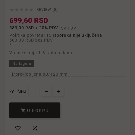





REVIEW (0)
699,60 RSD
583,00 RSD + 20% PDV
SA PDV
Politika povrata: 15
Isporuka nije uključena
583,00 RSD
bez PDV
*
Vreme slanja 1-3 radnih dana
Na lageru
Fi/preklopljena 80/120 mm
KOLIČINA

U KORPU

