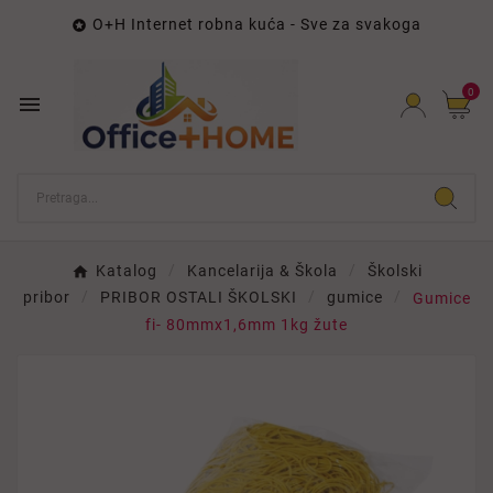
O+H Internet robna kuća - Sve za svakoga

0

Katalog
Kancelarija & Škola
Školski
pribor
PRIBOR OSTALI ŠKOLSKI
gumice
Gumice
fi- 80mmx1,6mm 1kg žute