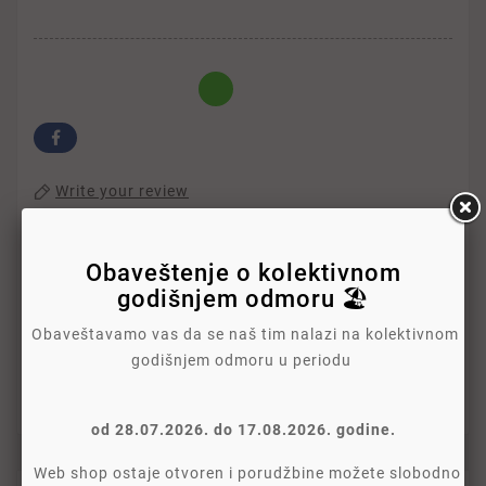
Write your review
Politika Sigurnosti
Obaveštenje o kolektivnom
godišnjem odmoru 🏖️
Politika Isporuke
Obaveštavamo vas da se naš tim nalazi na kolektivnom
godišnjem odmoru u periodu
Politika Povraćaja
od 28.07.2026. do 17.08.2026. godine.
Web shop ostaje otvoren i porudžbine možete slobodno