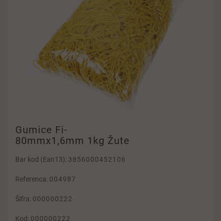
Gumice Fi-
80mmx1,6mm 1kg Žute
Bar kod (Ean13):
3856000452106
Referenca:
004987
Šifra:
000000222
Kod:
000000222