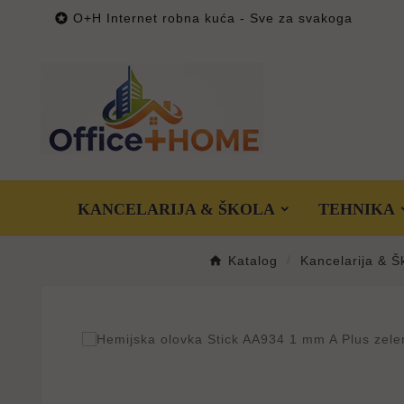

O+H Internet robna kuća - Sve za svakoga
KANCELARIJA & ŠKOLA
TEHNIKA
Katalog
Kancelarija & Š