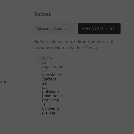
Novosti
PRIJAVITE SE
e
Možete otkazati u bilo kom trenutku. U tu
svrhu proučite uslove korišćenja.
Ovim
se
registrujem
za
newsletter
Slažem
enja
se
sa
politikom
privatnosti,
pravilima
i
uslovima
prodaje