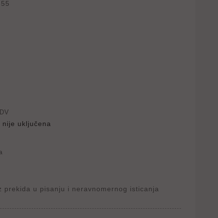
855
PDV
 nije uključena
a
ez prekida u pisanju i neravnomernog isticanja