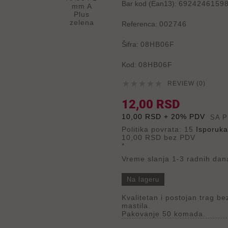
Bar kod (Ean13):
6924246159
Referenca:
002746
Šifra:
08HB06F
Kod:
08HB06F





REVIEW (0)
12,00 RSD
10,00 RSD + 20% PDV
SA 
Politika povrata: 15
Isporuka
10,00 RSD
bez PDV
*
Vreme slanja 1-3 radnih dan
Na lageru
Kvalitetan i postojan trag b
mastila.
Pakovanje 50 komada.