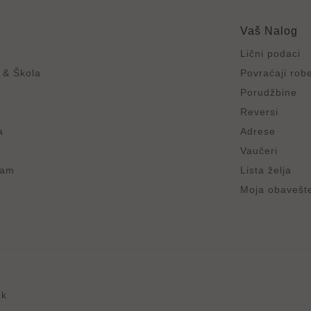
e
Vaš Nalog
Lični podaci
 & Škola
Povraćaji rob
Porudžbine
Reversi
a
Adrese
Vaučeri
ram
Lista želja
Moja obavešt