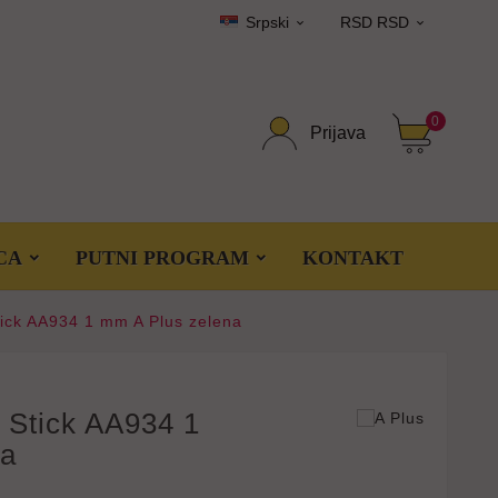
Srpski
RSD RSD


0
Prijava
CA
PUTNI PROGRAM
KONTAKT
tick AA934 1 mm A Plus zelena
 Stick AA934 1
na