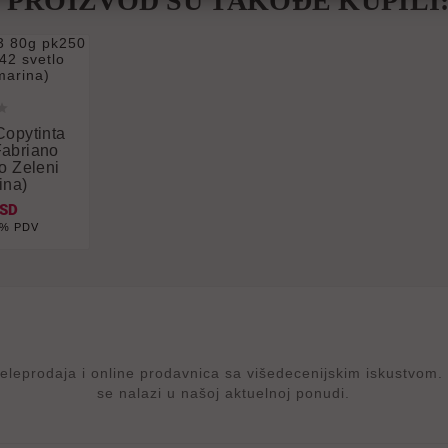
J PROIZVOD SU TAKOĐE KUPILI



Copytinta
abriano
o Zeleni
ina)
RSD
0% PDV
rodaja i online prodavnica sa višedecenijskim iskustvom. p
se nalazi u našoj aktuelnoj ponudi.