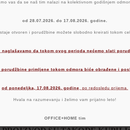
o vas da se naš tim nalazi na kolektivnom godišnjem odmo
od 28.07.2026. do 17.08.2026. godine.
aje otvoren i porudžbine možete slobodno kreirati tokom c
 proizvoda
 naglašavamo da tokom ovog perioda nećemo slati porudž
 porudžbine primljene tokom odmora biće obrađene i pos
od ponedeljka, 17.08.2026. godine
, po redosledu prijema.
Hvala na razumevanju i želimo vam prijatno leto!
OFFICE+HOME tim