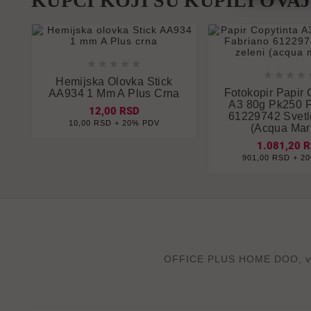
KUPCI KOJI SU KUPILI OVA













Hemijska Olovka Stick


Fotokopir Papir 
AA934 1 Mm A Plus Crna
A3 80g Pk250 F
12,00 RSD
61229742 Svetl
10,00 RSD + 20% PDV
(acqua Mar
1.081,20 
901,00 RSD + 2
OFFICE PLUS HOME DOO, velep