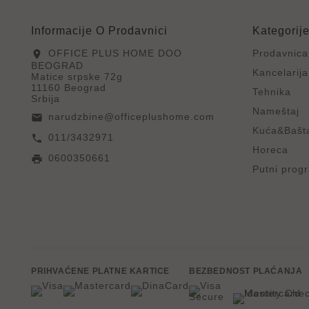
Informacije O Prodavnici
Kategorij
OFFICE PLUS HOME DOO
Prodavnica
location_on
BEOGRAD
Kancelarija
Matice srpske 72g
11160 Beograd
Tehnika
Srbija
Nameštaj
narudzbine@officeplushome.com
email
Kuća&Bašt
011/3432971
call
Horeca
0600350661
print
Putni prog
PRIHVAĆENE PLATNE KARTICE
BEZBEDNOST PLAĆANJA