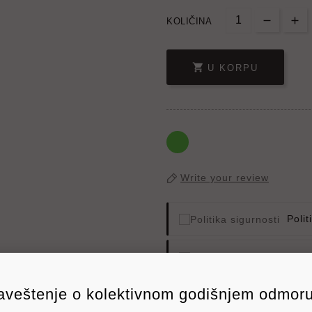
KOLIČINA

U KORPU
Write your review
Polit
Politi
veštenje o kolektivnom godišnjem odmoru
Poli