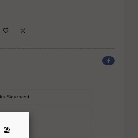


ika Sigurnosti
ka Isporuke
 🏖️
tika Povraćaja