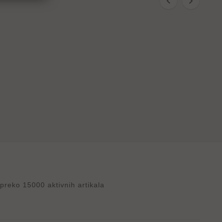
:


reko 15000 aktivnih artikala