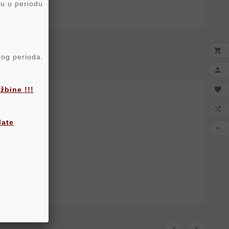
ru u periodu

elog perioda.

bine !!!


late
