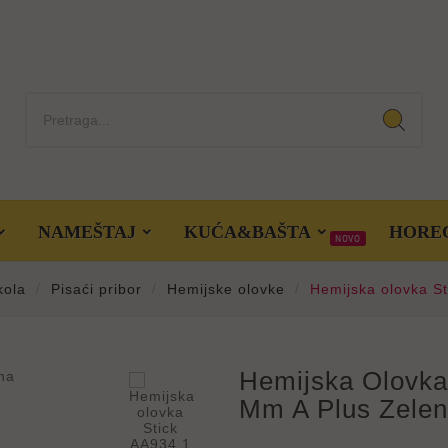
NAMEŠTAJ
KUĆA&BAŠTA
HORE
NOVO
kola
Pisaći pribor
Hemijske olovke
Hemijska olovka S

Hemijska Olovka
Mm A Plus Zele