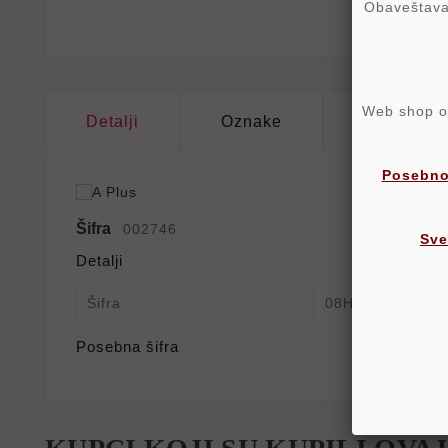
Obaveštavam
Web shop ost
Detalji
Oznake
Komentari
Posebno
Šifra
002746
Sve
Detalji
Šifra
08HB06F
Posebna šifra