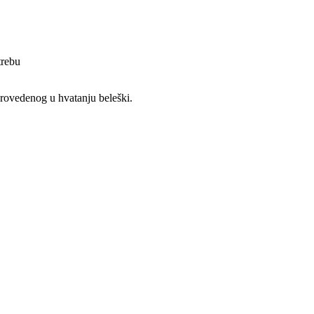
trebu
rovedenog u hvatanju beleški.