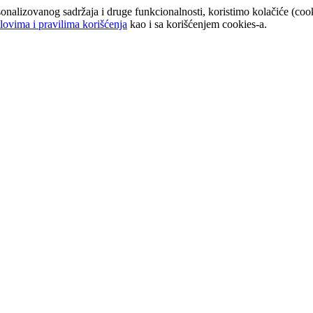
onalizovanog sadržaja i druge funkcionalnosti, koristimo kolačiće (cook
lovima i pravilima korišćenja
kao i sa korišćenjem cookies-a.