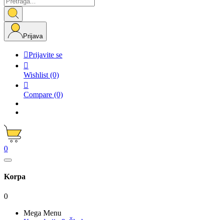
Prijava

Prijavite se

Wishlist
(0)

Compare
(0)
0
Korpa
0
Mega Menu