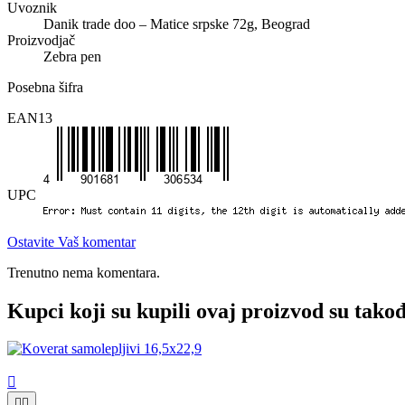
Uvoznik
Danik trade doo – Matice srpske 72g, Beograd
Proizvodjač
Zebra pen
Posebna šifra
EAN13
UPC
Ostavite Vaš komentar
Trenutno nema komentara.
Kupci koji su kupili ovaj proizvod su takođ


