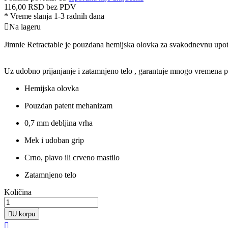
116,00 RSD
bez PDV
*
Vreme slanja 1-3 radnih dana

Na lageru
Jimnie Retractable je pouzdana hemijska olovka za svakodnevnu upo
Uz udobno prijanjanje i zatamnjeno telo , garantuje mnogo vremena p
Hemijska olovka
Pouzdan patent mehanizam
0,7 mm debljina vrha
Mek i udoban grip
Crno, plavo ili crveno mastilo
Zatamnjeno telo
Količina

U korpu
