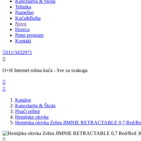
Kancelarija & Škola
Tehnika
Nameštaj
Kuća&Bašta
Novo
Horeca
Putni program
Kontakt

011/3432971

O+H Internet robna kuća - Sve za svakoga


Katalog
Kancelarija & Škola
Pisaći pribor
Hemijske olovke
Hemijska olovka Zebra JIMNIE RETRACTABLE 0,7 Red/Re
