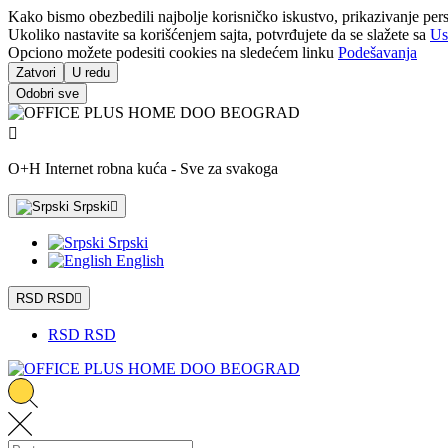
Kako bismo obezbedili najbolje korisničko iskustvo, prikazivanje pers
Ukoliko nastavite sa korišćenjem sajta, potvrđujete da se slažete sa
Us
Opciono možete podesiti cookies na sledećem linku
Podešavanja
Zatvori
U redu
Odobri sve

O+H Internet robna kuća - Sve za svakoga
Srpski

Srpski
English
RSD RSD

RSD RSD