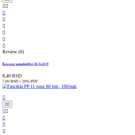








Review (0)
Koverat samolepljivi 16,5x22,9
8,40 RSD
7,00 RSD + 20% PDV







