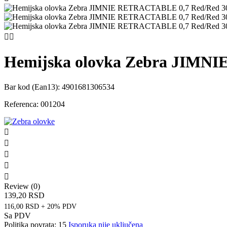


Hemijska olovka Zebra JIMN
Bar kod (Ean13):
4901681306534
Referenca:
001204





Review (0)
139,20 RSD
116,00 RSD + 20% PDV
Sa PDV
Politika povrata: 15
Isporuka nije uključena