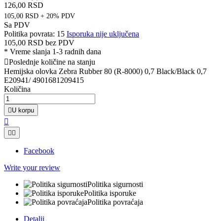
126,00 RSD
105,00 RSD + 20% PDV
Sa PDV
Politika povrata: 15
Isporuka nije uključena
105,00 RSD
bez PDV
*
Vreme slanja 1-3 radnih dana

Poslednje količine na stanju
Hemijska olovka Zebra Rubber 80 (R-8000) 0,7 Black/Black 0,7
E20941/ 4901681209415
Količina

U korpu



Facebook
Write your review
Politika sigurnosti
Politika isporuke
Politika povraćaja
Detalji