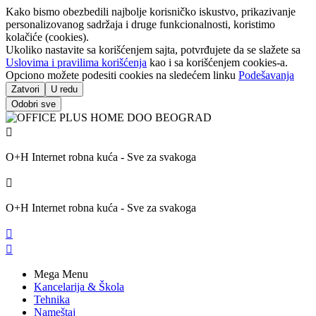
Kako bismo obezbedili najbolje korisničko iskustvo, prikazivanje
personalizovanog sadržaja i druge funkcionalnosti, koristimo
kolačiće (cookies).
Ukoliko nastavite sa korišćenjem sajta, potvrđujete da se slažete sa
Uslovima i pravilima korišćenja
kao i sa korišćenjem cookies-a.
Opciono možete podesiti cookies na sledećem linku
Podešavanja
Zatvori
U redu
Odobri sve

O+H Internet robna kuća - Sve za svakoga

O+H Internet robna kuća - Sve za svakoga


Mega Menu
Kancelarija & Škola
Tehnika
Nameštaj