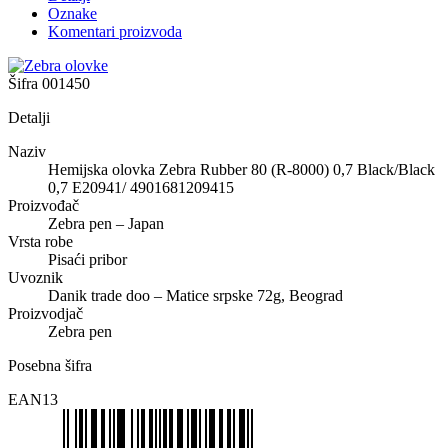
Oznake
Komentari proizvoda
Šifra
001450
Detalji
Naziv
Hemijska olovka Zebra Rubber 80 (R-8000) 0,7 Black/Black
0,7 E20941/ 4901681209415
Proizvođač
Zebra pen – Japan
Vrsta robe
Pisaći pribor
Uvoznik
Danik trade doo – Matice srpske 72g, Beograd
Proizvodjač
Zebra pen
Posebna šifra
EAN13