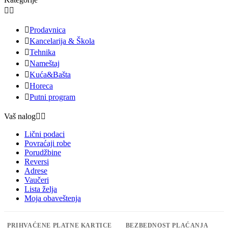



Prodavnica

Kancelarija & Škola

Tehnika

Nameštaj

Kuća&Bašta

Horeca

Putni program
Vaš nalog


Lični podaci
Povraćaji robe
Porudžbine
Reversi
Adrese
Vaučeri
Lista želja
Moja obaveštenja
PRIHVAĆENE PLATNE KARTICE
BEZBEDNOST PLAĆANJA