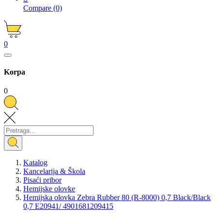
Compare
(0)
0
Korpa
0
Katalog
Kancelarija & Škola
Pisaći pribor
Hemijske olovke
Hemijska olovka Zebra Rubber 80 (R-8000) 0,7 Black/Black
0,7 E20941/ 4901681209415