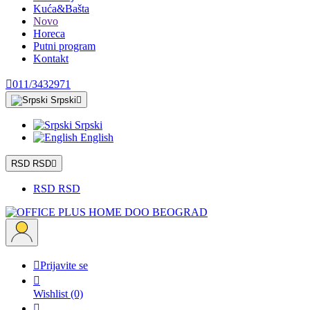
Kuća&Bašta
Novo
Horeca
Putni program
Kontakt

011/3432971
Srpski

Srpski
English
RSD RSD

RSD RSD

Prijavite se

Wishlist
(0)
