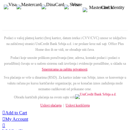
Podaci o vašoj platnoj kartici (broj kartice, datum isteka i CVV/CVC) unose se isključivo
na zaštićenoj stranici UniCredit Bank Srbija a.d. i ne prolaze kroz naš sajt. Office Plus
Home doo ih ne vidi, ne obrađuje niti čuva.
Podaci koje unosite prilikom poručivanja (ime, adresa, kontakt podaci i podaci o
porudžbini) čuvaju se u našem sistemu radi izvršenja i evidencije porudžbine, u skladu sa
Smernicama za zaštitu privatnosti
.
Sva plaćanja se vrše u dinarima (RSD). Za kartice izdate van Srbije, iznos se konvertuje u
valutu računa po kursu kartičarske organizacije, pa se konačan iznos zaduženja može
neznatno razlikovati od prikazane cene.
Obradu kartičnih plaćanja na ovom sajtu vrši
Uslovi plaćanja
|
Uslovi korišćenja

Add to Cart

My Account
