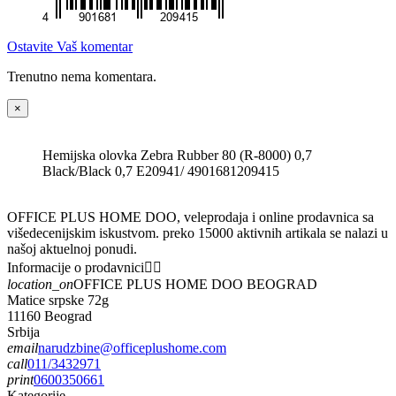
Ostavite Vaš komentar
Trenutno nema komentara.
×
Hemijska olovka Zebra Rubber 80 (R-8000) 0,7
Black/Black 0,7 E20941/ 4901681209415
OFFICE PLUS HOME DOO, veleprodaja i online prodavnica sa
višedecenijskim iskustvom. preko 15000 aktivnih artikala se nalazi u
našoj aktuelnoj ponudi.
Informacije o prodavnici


location_on
OFFICE PLUS HOME DOO BEOGRAD
Matice srpske 72g
11160 Beograd
Srbija
email
narudzbine@officeplushome.com
call
011/3432971
print
0600350661
Kategorije