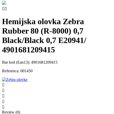


Hemijska olovka Zebra
Rubber 80 (R-8000) 0,7
Black/Black 0,7 E20941/
4901681209415
Bar kod (Ean13):
4901681209415
Referenca:
001450





Review (0)