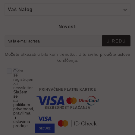

Vaš Nalog
Novosti
U REDU
Možete otkazati u bilo kom trenutku. U tu svrhu proučite uslove
korišćenja.
Ovim
se
registrujem
za
newsletter
PRIHVAĆENE PLATNE KARTICE
Slažem
se
sa
politikom
BEZBEDNOST PLAĆANJA
privatnosti,
pravilima
i
uslovima
prodaje