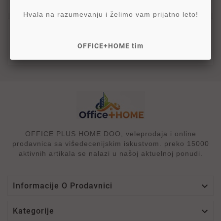
Hvala na razumevanju i želimo vam prijatno leto!
dimenzija etikete: 26x16 mm
- dvoredne
- rolna: 1000 etiketa
OFFICE+HOME tim
- kutija od 36 rolni
OFFICE PLUS HOME DOO, veleprodaja i online
prodavnica sa višedecenijskim iskustvom. preko 15000
aktivnih artikala se nalazi u našoj aktuelnoj ponudi.

Informacije O Prodavnici

Kategorije