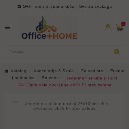
O+H Internet robna kuća - Sve za svakoga

0

Katalog
Kancelarija & Škola
Za vaš sto
Etikete
i nalepnice
Za cene
Jedermen etikete u rolni
26x16mm oble dvoredne pk36 Printex zelene