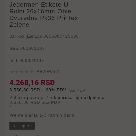
Jedermen Etikete U
Rolni 26x16mm Oble
Dvoredne Pk36 Printex
Zelene
Bar kod (Ean13):
3856000429689
Šifra:
000001207
Kod:
000001207





REVIEW (0)
4.268,16 RSD
3.556,80 RSD + 20% PDV
SA PDV
Politika povrata: 15
Isporuka nije uključena
3.556,80 RSD
bez PDV
*
Vreme slanja 1-3 radnih dana
Na lageru