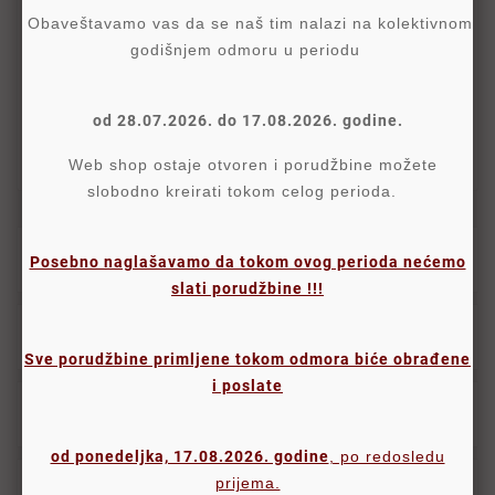
Politika Sigurnosti
Obaveštavamo vas da se naš tim nalazi na kolektivnom
godišnjem odmoru u periodu
Politika Isporuke
od 28.07.2026. do 17.08.2026. godine.
Politika Povraćaja
Web shop ostaje otvoren i porudžbine možete
slobodno kreirati tokom celog perioda.
Opis
Posebno naglašavamo da tokom ovog perioda nećemo
slati porudžbine !!!
Detalji
Sve porudžbine primljene tokom odmora biće obrađene
i poslate
Oznake
od ponedeljka, 17.08.2026. godine
, po redosledu
prijema.
Komentari proizvoda