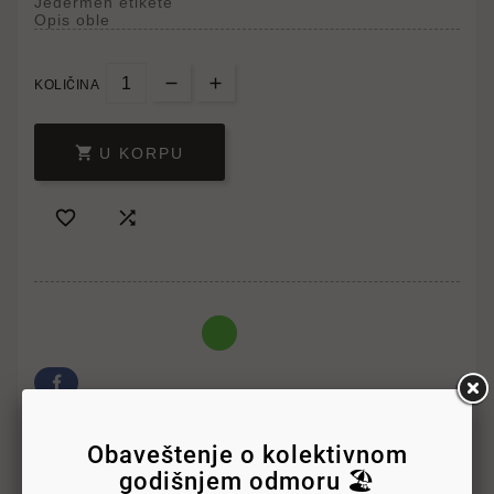
Jedermen etikete
Opis oble
KOLIČINA

U KORPU


Write your review
Obaveštenje o kolektivnom
godišnjem odmoru 🏖️