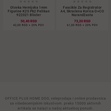










Olovka Hemijska 1mm
Fascikle Za Registrator
Figurine K25 Pk2 Pelikan
A4, Skraćena Korica O+CO
922021 Blister
Narandžasta
50,40 RSD
73,20 RSD
42,00 RSD + 20% PDV
61,00 RSD + 20% PDV
OFFICE PLUS HOME DOO, veleprodaja i online prodavnica
sa višedecenijskim iskustvom. preko 15000 aktivnih
artikala se nalazi u našoj aktuelnoj ponudi.