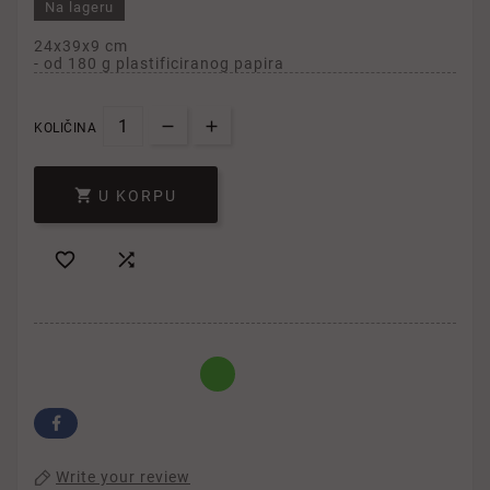
Na lageru
24x39x9 cm
- od 180 g plastificiranog papira
KOLIČINA

U KORPU


Write your review