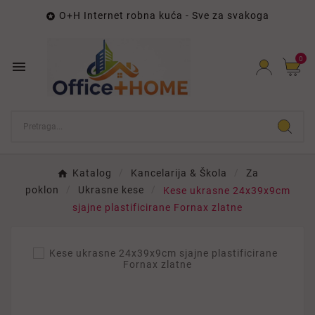
O+H Internet robna kuća - Sve za svakoga

0

Katalog
Kancelarija & Škola
Za
poklon
Ukrasne kese
Kese ukrasne 24x39x9cm
sjajne plastificirane Fornax zlatne