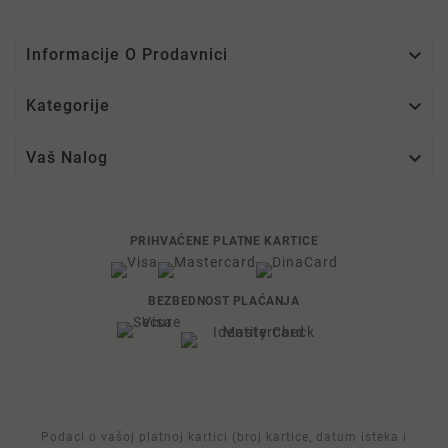

Informacije O Prodavnici

Kategorije

Vaš Nalog
PRIHVAĆENE PLATNE KARTICE
BEZBEDNOST PLAĆANJA
Podaci o vašoj platnoj kartici (broj kartice, datum isteka i