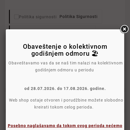
Politika Sigurnosti
Politika Isporuke
Obaveštenje o kolektivnom
Politika Povraćaja
godišnjem odmoru 🏖️
Obaveštavamo vas da se naš tim nalazi na kolektivnom
godišnjem odmoru u periodu
Opis
od 28.07.2026. do 17.08.2026. godine.
Detalji
Web shop ostaje otvoren i porudžbine možete slobodno
kreirati tokom celog perioda.
Oznake
Posebno naglašavamo da tokom ovog perioda nećemo