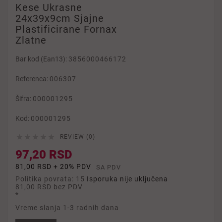
Kese Ukrasne
24x39x9cm Sjajne
Plastificirane Fornax
Zlatne
Bar kod (Ean13):
3856000466172
Referenca:
006307
Šifra:
000001295
Kod:
000001295





REVIEW (0)
97,20 RSD
81,00 RSD + 20% PDV
SA PDV
Politika povrata: 15
Isporuka nije uključena
81,00 RSD
bez PDV
*
Vreme slanja 1-3 radnih dana