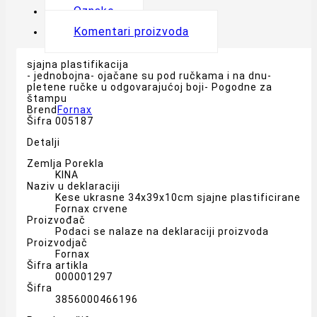
Oznake
Komentari proizvoda
sjajna plastifikacija
- jednobojna- ojačane su pod ručkama i na dnu-
pletene ručke u odgovarajućoj boji- Pogodne za
štampu
Brend
Fornax
Šifra
005187
Detalji
Zemlja Porekla
KINA
Naziv u deklaraciji
Kese ukrasne 34x39x10cm sjajne plastificirane
Fornax crvene
Proizvođač
Podaci se nalaze na deklaraciji proizvoda
Proizvodjač
Fornax
Šifra artikla
000001297
Šifra
3856000466196