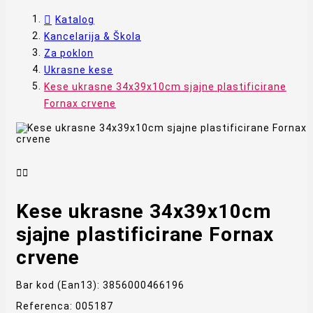
Katalog
Kancelarija & Škola
Za poklon
Ukrasne kese
Kese ukrasne 34x39x10cm sjajne plastificirane
Fornax crvene


Kese ukrasne 34x39x10cm
sjajne plastificirane Fornax
crvene
Bar kod (Ean13):
3856000466196
Referenca:
005187