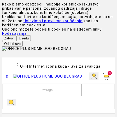
Kako bismo obezbedili najbolje korisničko iskustvo,
prikazivanje personalizovanog sadržaja i druge
funkcionalnosti, koristimo kolačiće (cookies).
Ukoliko nastavite sa korišćenjem sajta, potvrđujete da se
slažete sa
Uslovima i pravilima korišćenja
kao i sa
korišćenjem cookies-a.
Opciono možete podesiti cookies na sledećem linku
Podešavanja
Zatvori
U redu
Odobri sve

O+H Internet robna kuća - Sve za svakoga
0
