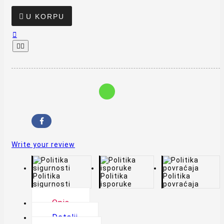

U KORPU



Write your review
Politika
Politika
Politika
sigurnosti
isporuke
povraćaja
Opis
Detalji