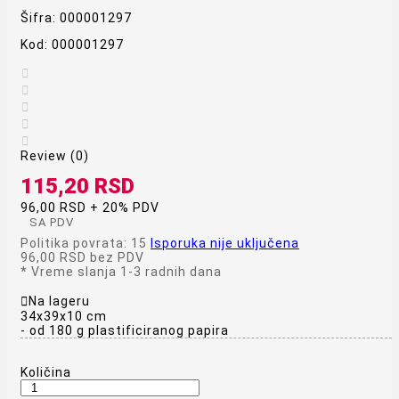
Šifra:
000001297
Kod:
000001297





Review (0)
115,20 RSD
96,00 RSD + 20% PDV
SA PDV
Politika povrata: 15
Isporuka nije uključena
96,00 RSD
bez PDV
*
Vreme slanja 1-3 radnih dana

Na lageru
34x39x10 cm
- od 180 g plastificiranog papira
Količina