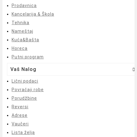
Prodavnica
Kancelarija & Škola
Tehnika
Nameštaj
Kuća&Bašta
Horeca
Putni program
Vaš Nalog

Lični podaci
Povraćaji robe
Porudžbine
Reversi
Adrese
Vaučeri
Lista želja