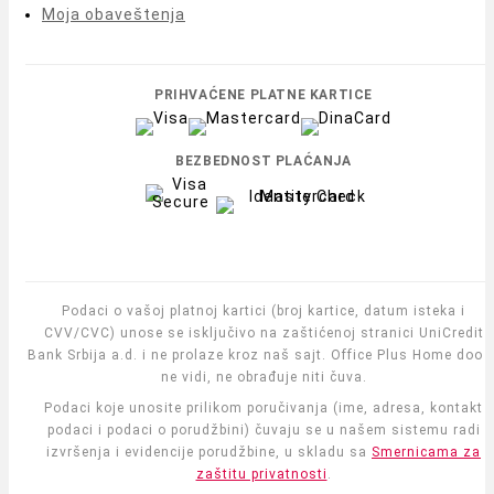
Moja obaveštenja
PRIHVAĆENE PLATNE KARTICE
BEZBEDNOST PLAĆANJA
Podaci o vašoj platnoj kartici (broj kartice, datum isteka i
CVV/CVC) unose se isključivo na zaštićenoj stranici UniCredit
Bank Srbija a.d. i ne prolaze kroz naš sajt. Office Plus Home doo i
ne vidi, ne obrađuje niti čuva.
Podaci koje unosite prilikom poručivanja (ime, adresa, kontakt
podaci i podaci o porudžbini) čuvaju se u našem sistemu radi
izvršenja i evidencije porudžbine, u skladu sa
Smernicama za
zaštitu privatnosti
.