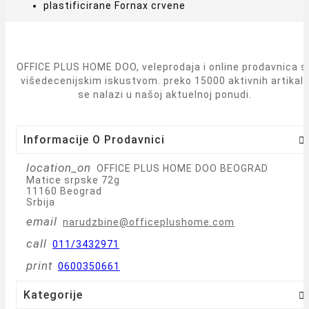
OFFICE PLUS HOME DOO, veleprodaja i online prodavnica s
višedecenijskim iskustvom. preko 15000 aktivnih artikal
se nalazi u našoj aktuelnoj ponudi.
Informacije O Prodavnici

location_on
OFFICE PLUS HOME DOO BEOGRAD
Matice srpske 72g
11160 Beograd
Srbija
email
narudzbine@officeplushome.com
call
011/3432971
print
0600350661
Kategorije
