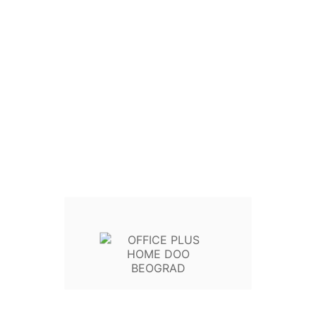
REVIEW (0)





126,00 RSD
Sa PDV
105,00 RSD + 20% PDV
Politika povrata: 15
Isporuka nije uključena
105,00 RSD
bez PDV
*
Vreme slanja 1-3 radnih dana
Na lageru
34x39x10 cm
- od 180 g plastificiranog papira
KOLIČINA


U Korpu
