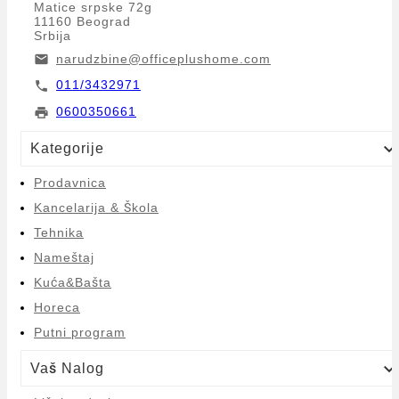
Matice srpske 72g
11160 Beograd
Srbija
narudzbine@officeplushome.com
email
011/3432971
call
0600350661
print
Kategorije
Prodavnica
Kancelarija & Škola
Tehnika
Nameštaj
Kuća&Bašta
Horeca
Putni program
Vaš Nalog