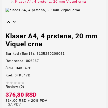
Klaser A4, 4 prstena, 20 mm Viquel crna


Klaser A4, 4 prstena, 20 mm
Viquel crna
Bar kod (Ean13):
3135250209051
Referenca:
006267
Šifra:
04KL47B
Kod:
04KL47B





Review (0)
376,80 RSD
314,00 RSD + 20% PDV
SA PDV