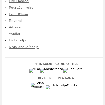
Lični podaci
Povraćaji robe
Porudžbine
Reversi
Adrese
Vaučeri
Lista želja
Moja obaveštenja
PRIHVAĆENE PLATNE KARTICE
BEZBEDNOST PLAĆANJA