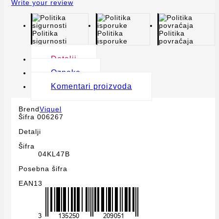
Write your review
Politika
Politika
Politika
sigurnosti
isporuke
povraćaja
Detalji
Oznake
Komentari proizvoda
Brend
Viquel
Šifra
006267
Detalji
Šifra
04KL47B
Posebna šifra
EAN13