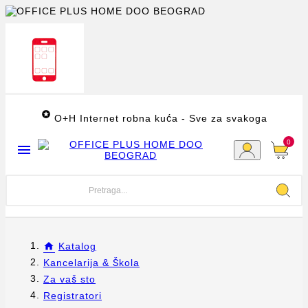

O+H Internet robna kuća - Sve za svakoga
0

Katalog
Kancelarija & Škola
Za vaš sto
Registratori