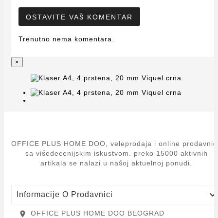
OSTAVITE VAŠ KOMENTAR
Trenutno nema komentara.
×
OFFICE PLUS HOME DOO, veleprodaja i online prodavnic
sa višedecenijskim iskustvom. preko 15000 aktivnih
artikala se nalazi u našoj aktuelnoj ponudi.
Informacije O Prodavnici
OFFICE PLUS HOME DOO BEOGRAD
location_on