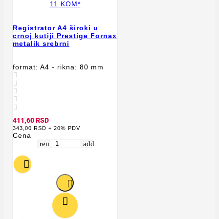
Registrator A4 široki u
crnoj kutiji Prestige Fornax
metalik srebrni
format: A4 - rikna: 80 mm





411,60 RSD
343,00 RSD + 20% PDV
Cena
remove
add


