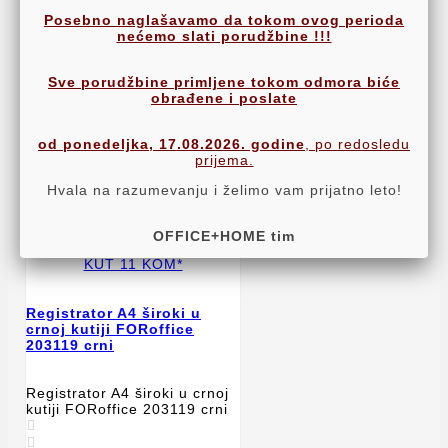

Posebno naglašavamo da tokom ovog perioda
nećemo slati porudžbine !!!
Registrator A4 Široki U
Sve porudžbine primljene tokom odmora biće
Crnoj Kutiji FORoffice
obrađene i poslate
203119 Crni
od ponedeljka, 17.08.2026. godine
, po redosledu
249,60 RSD
prijema.
208,00 RSD + 20% PDV
Cena
Hvala na razumevanju i želimo vam prijatno leto!
OFFICE+HOME tim
Registrator A4 široki u
crnoj kutiji FORoffice
203119 crni
Registrator A4 široki u crnoj
kutiji FORoffice 203119 crni

