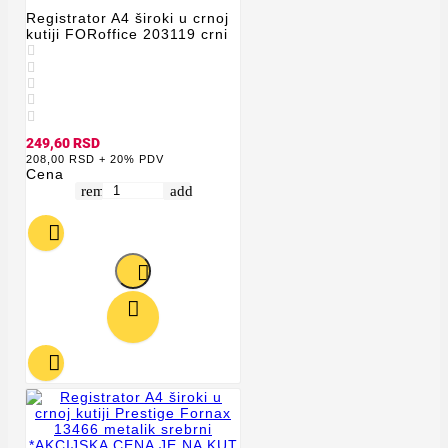
Registrator A4 široki u crnoj
kutiji FORoffice 203119 crni





249,60 RSD
208,00 RSD + 20% PDV
Cena
remove
add



