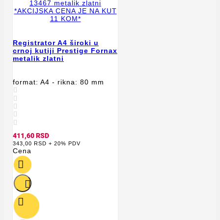
Registrator A4 široki u
crnoj kutiji Prestige Fornax
metalik zlatni
format: A4 - rikna: 80 mm





411,60 RSD
343,00 RSD + 20% PDV
Cena


