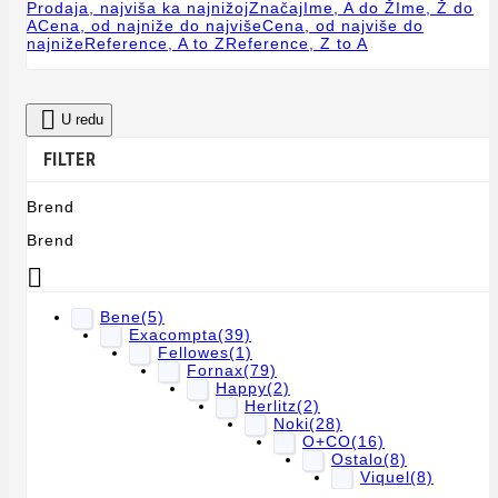
Prodaja, najviša ka najnižoj
Značaj
Ime, A do Ž
Ime, Ž do
A
Cena, od najniže do najviše
Cena, od najviše do
najniže
Reference, A to Z
Reference, Z to A

U redu
FILTER
Brend
Brend

Bene
(5)
Exacompta
(39)
Fellowes
(1)
Fornax
(79)
Happy
(2)
Herlitz
(2)
Noki
(28)
O+CO
(16)
Ostalo
(8)
Viquel
(8)