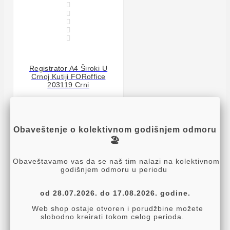





Registrator A4 Široki U
Crnoj Kutiji FORoffice
203119 Crni
249,60 RSD
208,00 RSD + 20% PDV
Obaveštenje o kolektivnom godišnjem odmoru
🏖️
Obaveštavamo vas da se naš tim nalazi na kolektivnom
godišnjem odmoru u periodu



od 28.07.2026. do 17.08.2026. godine.

Web shop ostaje otvoren i porudžbine možete

slobodno kreirati tokom celog perioda.

