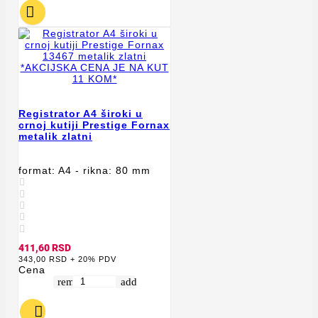

Registrator A4 široki u
crnoj kutiji Prestige Fornax
metalik zlatni
format: A4 - rikna: 80 mm





411,60 RSD
343,00 RSD + 20% PDV
Cena
remove
add
