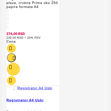
plava, crvena Prima oko 250
papira formata A4





276,00 RSD
230,00 RSD + 20% PDV
Cena




Registrator A4 Uski