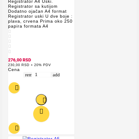
Registrator A4 Uski.
Registrator sa kutijom
Dodatno ojačan A4 format
Registrator uski U dve boje :
plava, crvena Prima oko 250
papira formata A4





276,00 RSD
230,00 RSD + 20% PDV
Cena
remove
add



