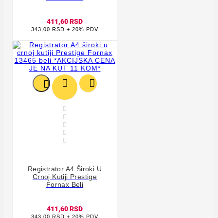
411,60 RSD
343,00 RSD + 20% PDV








Registrator A4 Široki U
Crnoj Kutiji Prestige
Fornax Beli
411,60 RSD
343,00 RSD + 20% PDV