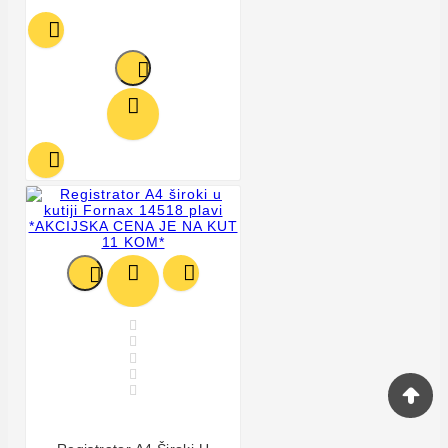











