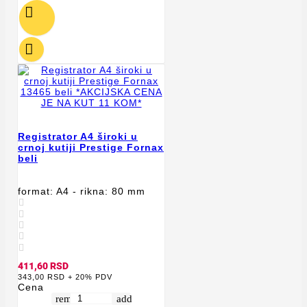


Registrator A4 široki u
crnoj kutiji Prestige Fornax
beli
format: A4 - rikna: 80 mm





411,60 RSD
343,00 RSD + 20% PDV
Cena
remove
add