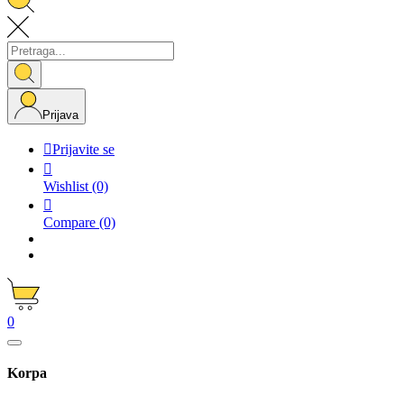
Prijava

Prijavite se

Wishlist
(0)

Compare
(0)
0
Korpa