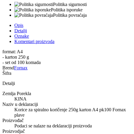
Politika sigurnosti
Politika isporuke
Politika povraćaja
Opis
Detalji
Oznake
Komentari proizvoda
format: A4
- karton 250 g
- set od 100 komada
Brend
Fornax
Šifra
Detalji
Zemlja Porekla
KINA
Naziv u deklaraciji
Korice za spiralno koričenje 250g karton A4 pk100 Fornax
plave
Proizvođač
Podaci se nalaze na deklaraciji proizvoda
Proizvodjač