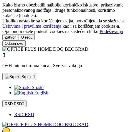
Kako bismo obezbedili najbolje korisničko iskustvo, prikazivanje
personalizovanog sadržaja i druge funkcionalnosti, koristimo
kolačiće (cookies).
Ukoliko nastavite sa korišćenjem sajta, potvrđujete da se slažete sa
Uslovima i pravilima korišćenja
kao i sa korišćenjem cookies-a.
Opciono možete podesiti cookies na sledećem linku
Podešavanja
Zatvori
U redu
Odobri sve

O+H Internet robna kuća - Sve za svakoga
Srpski

Srpski
English
RSD RSD

RSD RSD