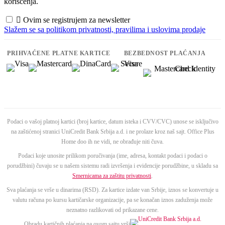
korišćenja.

Ovim se registrujem za newsletter
Slažem se sa politikom privatnosti, pravilima i uslovima prodaje
PRIHVAĆENE PLATNE KARTICE
BEZBEDNOST PLAĆANJA
Podaci o vašoj platnoj kartici (broj kartice, datum isteka i CVV/CVC) unose se isključivo
na zaštićenoj stranici UniCredit Bank Srbija a.d. i ne prolaze kroz naš sajt. Office Plus
Home doo ih ne vidi, ne obrađuje niti čuva.
Podaci koje unosite prilikom poručivanja (ime, adresa, kontakt podaci i podaci o
porudžbini) čuvaju se u našem sistemu radi izvršenja i evidencije porudžbine, u skladu sa
Smernicama za zaštitu privatnosti
.
Sva plaćanja se vrše u dinarima (RSD). Za kartice izdate van Srbije, iznos se konvertuje u
valutu računa po kursu kartičarske organizacije, pa se konačan iznos zaduženja može
neznatno razlikovati od prikazane cene.
Obradu kartičnih plaćanja na ovom sajtu vrši