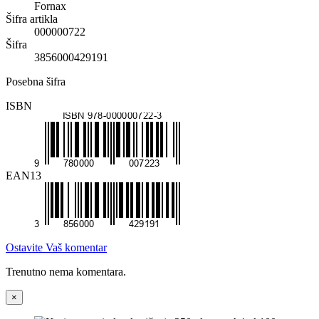
Fornax
Šifra artikla
000000722
Šifra
3856000429191
Posebna šifra
ISBN
EAN13
Ostavite Vaš komentar
Trenutno nema komentara.
×