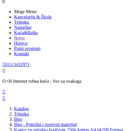
0
Mega Menu
Kancelarija & Škola
Tehnika
Nameštaj
Kuća&Bašta
Novo
Horeca
Putni program
Kontakt

011/3432971

O+H Internet robna kuća - Sve za svakoga


Katalog
Tehnika
Biro
Biro - Potrošni i rezervni materijal
Korice za spiralno koričenje 250g karton A4 pk100 Fornax