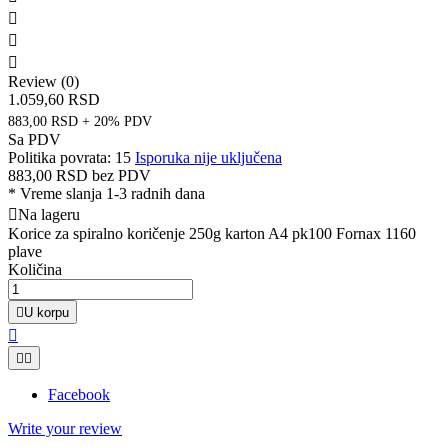



Review (0)
1.059,60 RSD
883,00 RSD + 20% PDV
Sa PDV
Politika povrata: 15
Isporuka nije uključena
883,00 RSD
bez PDV
*
Vreme slanja 1-3 radnih dana

Na lageru
Korice za spiralno koričenje 250g karton A4 pk100 Fornax 1160
plave
Količina

U korpu



Facebook
Write your review