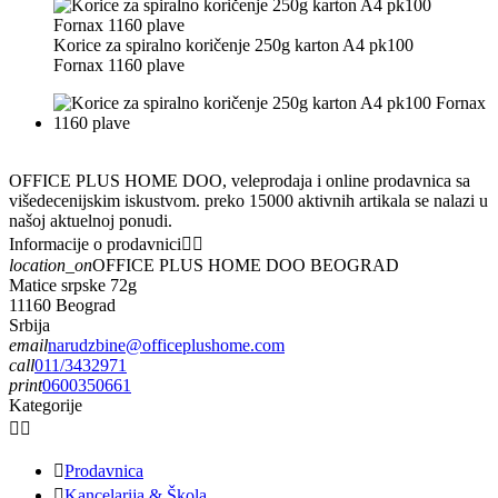
Korice za spiralno koričenje 250g karton A4 pk100
Fornax 1160 plave
OFFICE PLUS HOME DOO, veleprodaja i online prodavnica sa
višedecenijskim iskustvom. preko 15000 aktivnih artikala se nalazi u
našoj aktuelnoj ponudi.
Informacije o prodavnici


location_on
OFFICE PLUS HOME DOO BEOGRAD
Matice srpske 72g
11160 Beograd
Srbija
email
narudzbine@officeplushome.com
call
011/3432971
print
0600350661
Kategorije



Prodavnica

Kancelarija & Škola