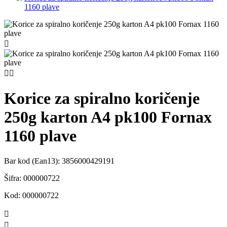
1160 plave



Korice za spiralno koričenje
250g karton A4 pk100 Fornax
1160 plave
Bar kod (Ean13):
3856000429191
Šifra:
000000722
Kod:
000000722

