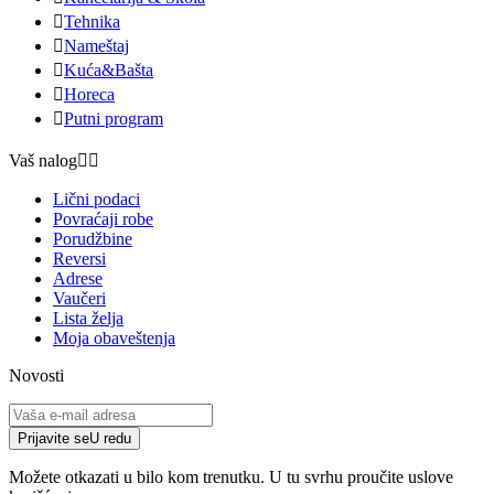

Tehnika

Nameštaj

Kuća&Bašta

Horeca

Putni program
Vaš nalog


Lični podaci
Povraćaji robe
Porudžbine
Reversi
Adrese
Vaučeri
Lista želja
Moja obaveštenja
Novosti
Prijavite se
U redu
Možete otkazati u bilo kom trenutku. U tu svrhu proučite uslove