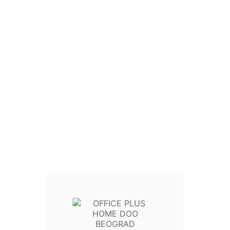
*
Vreme slanja 1-3 radnih dana
Na lageru
Kutija za spajalice kvadrat ZH-102
KOLIČINA


U Korpu

Write your review
Politika Sigurnosti