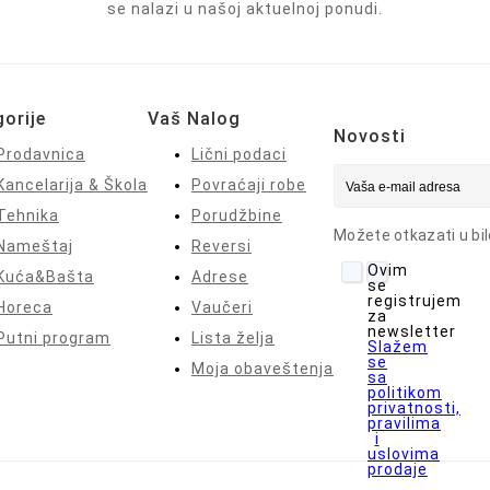
se nalazi u našoj aktuelnoj ponudi.
orije
Vaš Nalog
Novosti
Prodavnica
Lični podaci
Kancelarija & Škola
Povraćaji robe
Tehnika
Porudžbine
Možete otkazati u bil
Nameštaj
Reversi
Ovim
Kuća&Bašta
Adrese
se
registrujem
Horeca
Vaučeri
za
newsletter
Putni program
Lista želja
Slažem
se
Moja obaveštenja
sa
politikom
privatnosti,
pravilima
i
uslovima
prodaje