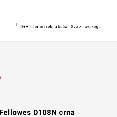

O+H Internet robna kuća - Sve za svakoga
a
 Fellowes D108N crna