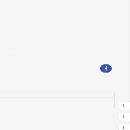


