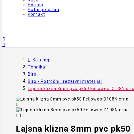
Novo
Horeca
Putni program
Kontakt


Katalog
Tehnika
Biro
Biro - Potrošni i rezervni materijal
Lajsna klizna 8mm pvc pk50 Fellowes D108N crn



Lajsna klizna 8mm pvc pk50