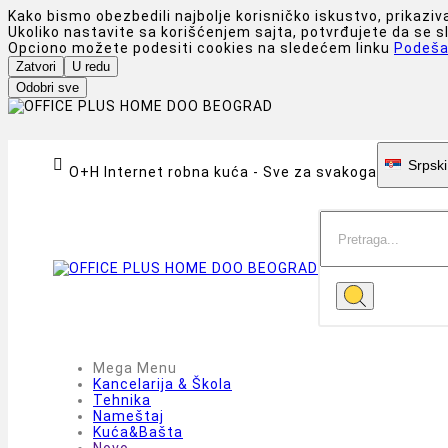
Kako bismo obezbedili najbolje korisničko iskustvo, prikaziv
Ukoliko nastavite sa korišćenjem sajta, potvrđujete da se 
Opciono možete podesiti cookies na sledećem linku
Podeša
Zatvori
U redu
Odobri sve

Srpski
O+H Internet robna kuća - Sve za svakoga
Mega Menu
Kancelarija & Škola
Tehnika
Nameštaj
Kuća&Bašta