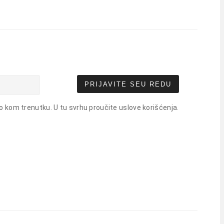
PRIJAVITE SE
U REDU
o kom trenutku. U tu svrhu proučite uslove korišćenja.