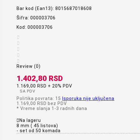
Bar kod (Ean13):
8015687018608
Šifra:
000003706
Kod:
000003706





Review (0)
1.402,80 RSD
1.169,00 RSD + 20% PDV
SA PDV
Politika povrata: 15
Isporuka nije uključena
1.169,00 RSD
bez PDV
*
Vreme slanja 1-3 radnih dana

Na lageru
8 mm ( 45 listova)
- set od 50 komada