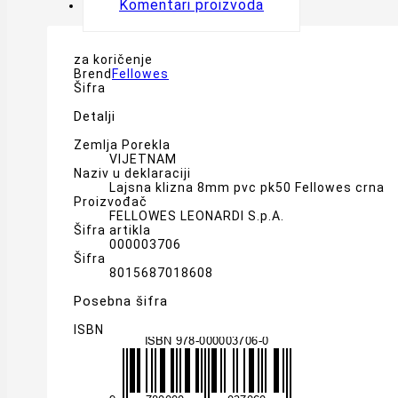
Komentari proizvoda
za koričenje
Brend
Fellowes
Šifra
Detalji
Zemlja Porekla
VIJETNAM
Naziv u deklaraciji
Lajsna klizna 8mm pvc pk50 Fellowes crna
Proizvođač
FELLOWES LEONARDI S.p.A.
Šifra artikla
000003706
Šifra
8015687018608
Posebna šifra
ISBN