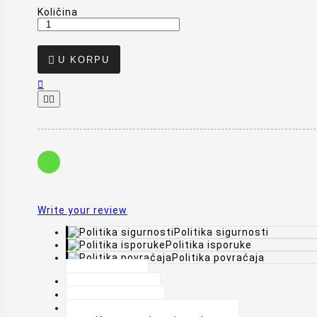
Količina

U KORPU



Write your review
Politika sigurnosti
Politika isporuke
Politika povraćaja
Opis
Detalji
Oznake