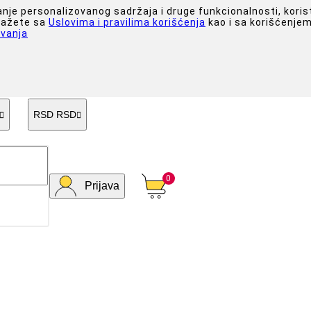
anje personalizovanog sadržaja i druge funkcionalnosti, koris
slažete sa
Uslovima i pravilima korišćenja
kao i sa korišćenjem
vanja
RSD RSD


0
Prijava