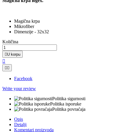
Magična krpa logex.
Magična krpa
Mikrofiber
Dimenzije - 32x32
Količina

U korpu



Facebook
Write your review
Politika sigurnosti
Politika isporuke
Politika povraćaja
Opis
Detalji
Komentari proizvoda