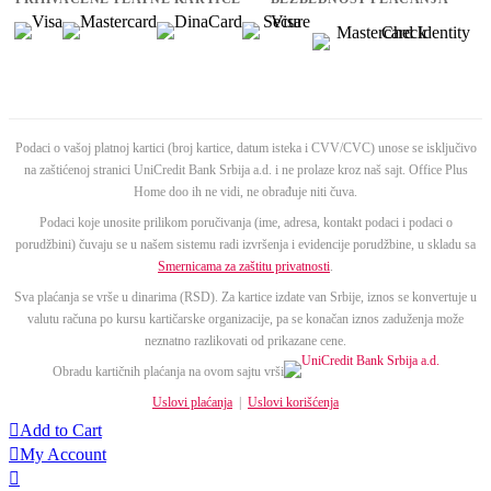
Podaci o vašoj platnoj kartici (broj kartice, datum isteka i CVV/CVC) unose se isključivo
na zaštićenoj stranici UniCredit Bank Srbija a.d. i ne prolaze kroz naš sajt. Office Plus
Home doo ih ne vidi, ne obrađuje niti čuva.
Podaci koje unosite prilikom poručivanja (ime, adresa, kontakt podaci i podaci o
porudžbini) čuvaju se u našem sistemu radi izvršenja i evidencije porudžbine, u skladu sa
Smernicama za zaštitu privatnosti
.
Sva plaćanja se vrše u dinarima (RSD). Za kartice izdate van Srbije, iznos se konvertuje u
valutu računa po kursu kartičarske organizacije, pa se konačan iznos zaduženja može
neznatno razlikovati od prikazane cene.
Obradu kartičnih plaćanja na ovom sajtu vrši
Uslovi plaćanja
|
Uslovi korišćenja

Add to Cart

My Account
