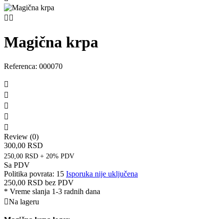


Magična krpa
Referenca:
000070





Review (0)
300,00 RSD
250,00 RSD + 20% PDV
Sa PDV
Politika povrata: 15
Isporuka nije uključena
250,00 RSD
bez PDV
*
Vreme slanja 1-3 radnih dana

Na lageru