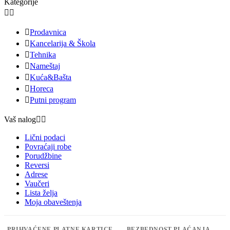
Kategorije



Prodavnica

Kancelarija & Škola

Tehnika

Nameštaj

Kuća&Bašta

Horeca

Putni program
Vaš nalog


Lični podaci
Povraćaji robe
Porudžbine
Reversi
Adrese
Vaučeri
Lista želja
Moja obaveštenja
PRIHVAĆENE PLATNE KARTICE
BEZBEDNOST PLAĆANJA