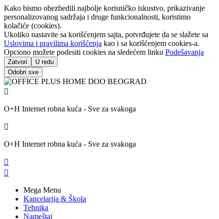
Kako bismo obezbedili najbolje korisničko iskustvo, prikazivanje
personalizovanog sadržaja i druge funkcionalnosti, koristimo
kolačiće (cookies).
Ukoliko nastavite sa korišćenjem sajta, potvrđujete da se slažete sa
Uslovima i pravilima korišćenja
kao i sa korišćenjem cookies-a.
Opciono možete podesiti cookies na sledećem linku
Podešavanja
Zatvori
U redu
Odobri sve

O+H Internet robna kuća - Sve za svakoga

O+H Internet robna kuća - Sve za svakoga


Mega Menu
Kancelarija & Škola
Tehnika
Nameštaj