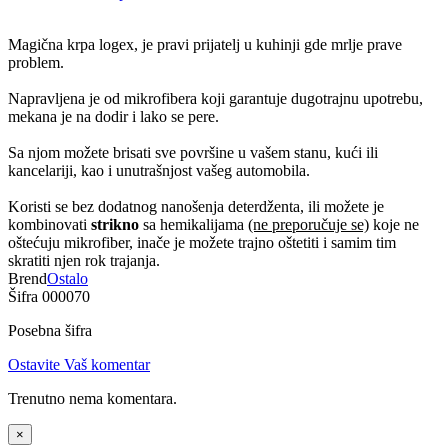
Magična krpa logex, je pravi prijatelj u kuhinji gde mrlje prave
problem.
Napravljena je od mikrofibera koji garantuje dugotrajnu upotrebu,
mekana je na dodir i lako se pere.
Sa njom možete brisati sve površine u vašem stanu, kući ili
kancelariji, kao i unutrašnjost vašeg automobila.
Koristi se bez dodatnog nanošenja deterdženta, ili možete je
kombinovati
strikno
sa hemikalijama
(ne preporučuje se)
koje ne
oštećuju mikrofiber, inače je možete trajno oštetiti i samim tim
skratiti njen rok trajanja.
Brend
Ostalo
Šifra
000070
Posebna šifra
Ostavite Vaš komentar
Trenutno nema komentara.
×