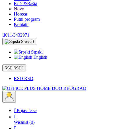
Kuća&Bašta
Novo
Horeca
Putni program
Kontakt

011/3432971
Srpski

Srpski
English
RSD RSD

RSD RSD

Prijavite se

Wishlist
(0)
