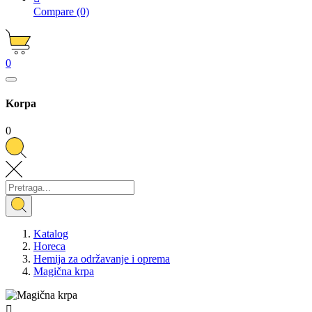
Compare
(0)
0
Korpa
0
Katalog
Horeca
Hemija za održavanje i oprema
Magična krpa
