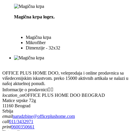
Magična krpa logex.
Magična krpa
Mikrofiber
Dimenzije - 32x32
OFFICE PLUS HOME DOO, veleprodaja i online prodavnica sa
višedecenijskim iskustvom. preko 15000 aktivnih artikala se nalazi u
našoj aktuelnoj ponudi.
Informacije o prodavnici


location_on
OFFICE PLUS HOME DOO BEOGRAD
Matice srpske 72g
11160 Beograd
Srbija
email
narudzbine@officeplushome.com
call
011/3432971
print
0600350661