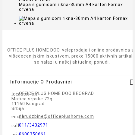
Mapa s gumicom rikna-30mm A4 karton Fornax
crvena
OFFICE PLUS HOME DOO, veleprodaja i online prodavnica s
višedecenijskim iskustvom. preko 15000 aktivnih artikal
se nalazi u našoj aktuelnoj ponudi.

Informacije O Prodavnici
location_on
OFFICE PLUS HOME DOO BEOGRAD
Matice srpske 72g
11160 Beograd
Srbija
email
narudzbine@officeplushome.com
call
011/3432971
print
0600350661