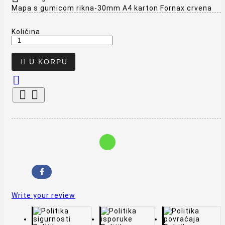
Mapa s gumicom rikna-30mm A4 karton Fornax crvena
Količina

U KORPU



Write your review