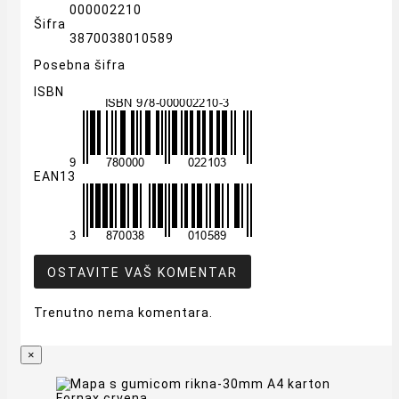
000002210
Šifra
3870038010589
Posebna šifra
ISBN
EAN13
OSTAVITE VAŠ KOMENTAR
Trenutno nema komentara.
×