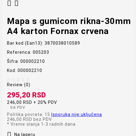


Mapa s gumicom rikna-30mm
A4 karton Fornax crvena
Bar kod (Ean13):
3870038010589
Referenca:
005203
Šifra:
000002210
Kod:
000002210





Review (0)
295,20 RSD
246,00 RSD + 20% PDV
SA PDV
Politika povrata: 15
Isporuka nije uključena
246,00 RSD
bez PDV
*
Vreme slanja 1-3 radnih dana

Na lageru