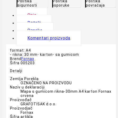
Politika
Politika
Politika
sigurnosti
isporuke
povraćaja
Opis
Detalji
Oznake
Komentari proizvoda
format: A4
- rikna: 30 mm- karton- sa gumicom
Brend
Fornax
Šifra
005203
Detalji
Zemlja Porekla
OZNAČENO NA PROIZVODU
Naziv u deklaraciji
Mapa s gumicom rikna-30mm A4 karton Fornax
crvena
Proizvođač
GRAFOTISAK d.o.o.
Proizvodjač
Fornax
Šifra artikla