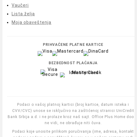
Vaučeri
Lista želja
Moja obaveštenja
PRIHVAĆENE PLATNE KARTICE
BEZBEDNOST PLAĆANJA
Podaci o vašoj platnoj kartici (broj kartice, datum isteka i
CVV/CVC) unose se isključivo na zaštićenoj stranici UniCredit
Bank Srbija a.d. i ne prolaze kroz naš sajt. Office Plus Home doo i
ne vidi, ne obrađuje niti čuva.
Podaci koje unosite prilikom poručivanja (ime, adresa, kontakt