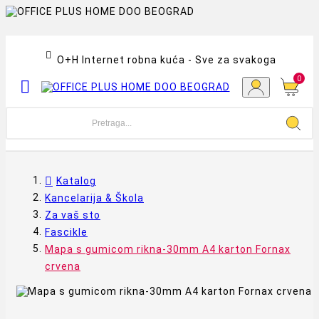

O+H Internet robna kuća - Sve za svakoga
0

Katalog
Kancelarija & Škola
Za vaš sto
Fascikle
Mapa s gumicom rikna-30mm A4 karton Fornax
crvena