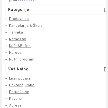

Kategorije
Prodavnica
Kancelarija & Škola
Tehnika
Nameštaj
Kuća&Bašta
Horeca
Putni program

Vaš Nalog
Lični podaci
Povraćaji robe
Porudžbine
Reversi
Adrese