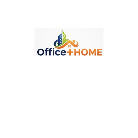
Politika Sigurnosti
Politika Isporuke
Politika Povraćaja
Opis
Detalji
Oznake