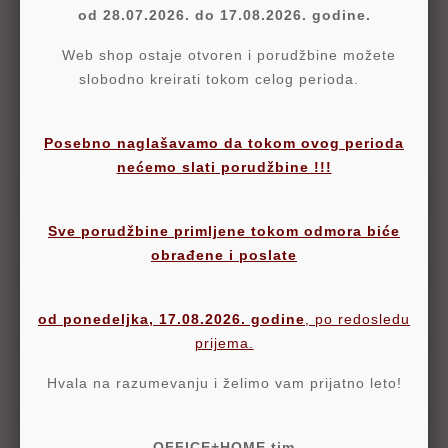
od 28.07.2026. do 17.08.2026. godine.
Politika Sigurnosti
Web shop ostaje otvoren i porudžbine možete
Politika Isporuke
slobodno kreirati tokom celog perioda.
Politika Povraćaja
Posebno naglašavamo da tokom ovog perioda
nećemo slati porudžbine !!!
Sve porudžbine primljene tokom odmora biće
Opis
obrađene i poslate
Detalji
od ponedeljka, 17.08.2026. godine
, po redosledu
prijema.
Oznake
Hvala na razumevanju i želimo vam prijatno leto!
OFFICE+HOME tim