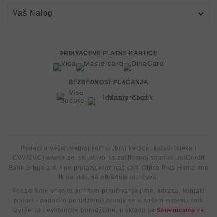

Vaš Nalog
PRIHVAĆENE PLATNE KARTICE
BEZBEDNOST PLAĆANJA
Podaci o vašoj platnoj kartici (broj kartice, datum isteka i
CVV/CVC) unose se isključivo na zaštićenoj stranici UniCredit
Bank Srbija a.d. i ne prolaze kroz naš sajt. Office Plus Home doo
ih ne vidi, ne obrađuje niti čuva.
Podaci koje unosite prilikom poručivanja (ime, adresa, kontakt
podaci i podaci o porudžbini) čuvaju se u našem sistemu radi
izvršenja i evidencije porudžbine, u skladu sa
Smernicama za