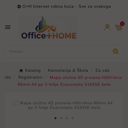
O+H Internet robna kuća - Sve za svakoga

0

Katalog
Kancelarija & Škola
Za vaš
sto
Registratori
Mapa uložna 4D prstena-fi60/rikna-
86mm A4 pp 3 folije Exacompta 51845E bela