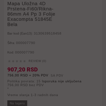
Mapa Uložna 4D
Prstena-Fi60/rikna-
86mm A4 Pp 3 Folije
Exacompta 51845E
Bela
Bar kod (Ean13):
3130639518458
Šifra:
000007790
Kod:
000007790





REVIEW (0)
907,20 RSD
756,00 RSD + 20% PDV
SA PDV
Politika povrata: 15
Isporuka nije uključena
756,00 RSD
bez PDV
*
Vreme slanja 1-3 radnih dana
Na lageru