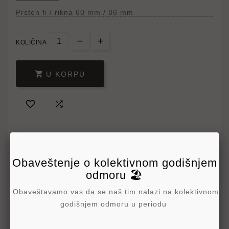
Prsten fi / rikna 60 mm / 86 mm
KOLIČINA

U KORPU


Obaveštenje o kolektivnom godišnjem
odmoru 🏖️
Obaveštavamo vas da se naš tim nalazi na kolektivnom
godišnjem odmoru u periodu
Write your review