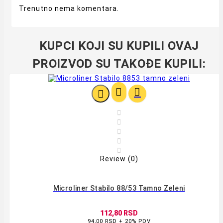
Trenutno nema komentara.
KUPCI KOJI SU KUPILI OVAJ
PROIZVOD SU TAKOĐE KUPILI:








Review (0)
Microliner Stabilo 88/53 Tamno Zeleni
112,80 RSD
94,00 RSD + 20% PDV