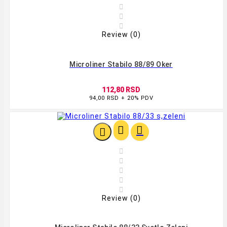



Review (0)
Microliner Stabilo 88/89 Oker
112,80 RSD
94,00 RSD + 20% PDV








Review (0)