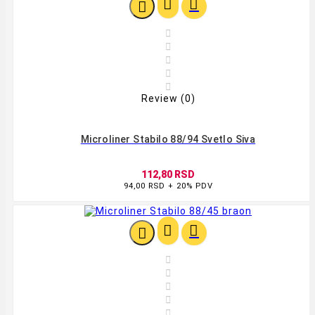








Review (0)
Microliner Stabilo 88/94 Svetlo Siva
112,80 RSD
94,00 RSD + 20% PDV







