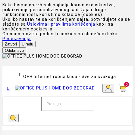
Kako bismo obezbedili najbolje korisničko iskustvo,
prikazivanje personalizovanog sadržaja i druge
funkcionalnosti, koristimo kolačiće (cookies).
Ukoliko nastavite sa korišćenjem sajta, potvrđujete da se
slažete sa
Uslovima i pravilima korišćenja
kao i sa
korišćenjem cookies-a.
Opciono možete podesiti cookies na sledećem linku
Podešavanja
Zatvori
U redu
Odobri sve

O+H Internet robna kuća - Sve za svakoga
0
