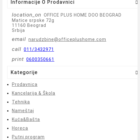
Informacije O Prodavnici

location_on
OFFICE PLUS HOME DOO BEOGRAD
Matice srpske 72g
11160 Beograd
Srbija
email
narudzbine@officeplushome.com
call
011/3432971
print
0600350661
Kategorije

Prodavnica
Kancelarija & Škola
Tehnika
Nameštaj
Kuća&Bašta
Horeca
Putni program