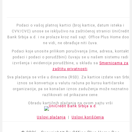
Podaci o vašoj platnoj kartici (broj kartice, datum isteka i
CVV/CVC) unose se isključivo na zaštićenoj stranici UniCredit
Bank Srbija a.d. i ne prolaze kroz naš sajt. Office Plus Home doo i
ne vidi, ne obrađuje niti čuva.
Podaci koje unosite prilikom poručivanja (ime, adresa, kontakt
podaci i podaci o porudžbini) čuvaju se u našem sistemu radi
izvršenja i evidencije porudžbine, u skladu sa
Smernicama za
zaštitu privatnosti
.
Sva plaćanja se vrše u dinarima (RSD). Za kartice izdate van Srbije
iznos se konvertuje u valutu računa po kursu kartičarske
organizacije, pa se konačan iznos zaduženja može neznatno
razlikovati od prikazane cene.
Obradu kartičnih plaćanja na ovom sajtu vrši
Uslovi plaćanja
|
Uslovi korišćenja