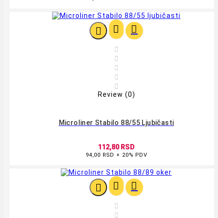








Review (0)
Microliner Stabilo 88/55 Ljubičasti
112,80 RSD
94,00 RSD + 20% PDV




