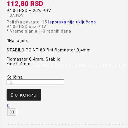
112,80 RSD
94,00 RSD + 20% PDV
SA PDV
Politika povrata: 15
Isporuka nije uključena
94,00 RSD
bez PDV
*
Vreme slanja 1-3 radnih dana

Na lageru
STABILO POINT 88 fini flomaster 0.4mm
Flomaster 0.4mm, Stabilo
Fine 0,4mm
Količina

U KORPU


