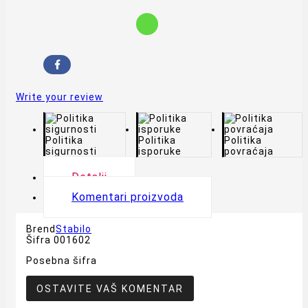
Write your review
Politika
Politika
Politika
sigurnosti
isporuke
povraćaja
Detalji
Komentari proizvoda
Brend
Stabilo
Šifra
001602
Posebna šifra
OSTAVITE VAŠ KOMENTAR