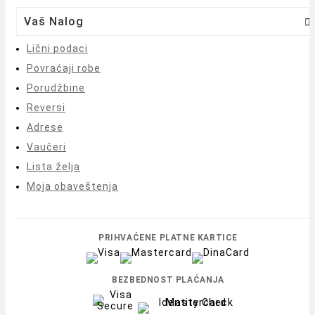
Vaš Nalog

Lični podaci
Povraćaji robe
Porudžbine
Reversi
Adrese
Vaučeri
Lista želja
Moja obaveštenja
PRIHVAĆENE PLATNE KARTICE
BEZBEDNOST PLAĆANJA