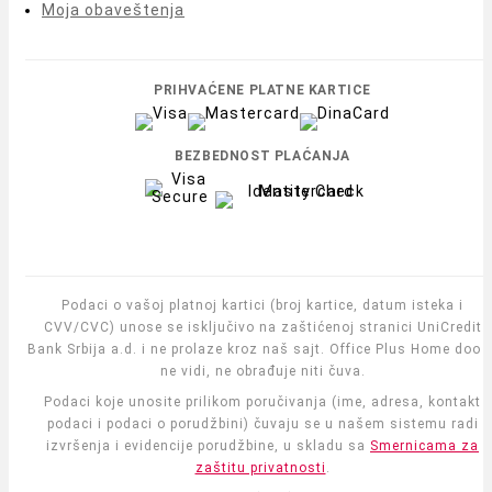
Moja obaveštenja
PRIHVAĆENE PLATNE KARTICE
BEZBEDNOST PLAĆANJA
Podaci o vašoj platnoj kartici (broj kartice, datum isteka i
CVV/CVC) unose se isključivo na zaštićenoj stranici UniCredit
Bank Srbija a.d. i ne prolaze kroz naš sajt. Office Plus Home doo i
ne vidi, ne obrađuje niti čuva.
Podaci koje unosite prilikom poručivanja (ime, adresa, kontakt
podaci i podaci o porudžbini) čuvaju se u našem sistemu radi
izvršenja i evidencije porudžbine, u skladu sa
Smernicama za
zaštitu privatnosti
.