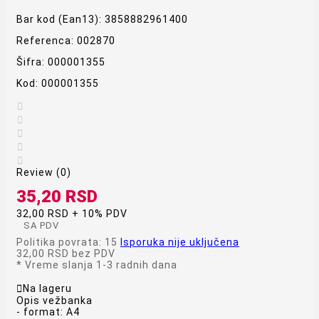
Bar kod (Ean13):
3858882961400
Referenca:
002870
Šifra:
000001355
Kod:
000001355





Review (0)
35,20 RSD
32,00 RSD + 10% PDV
SA PDV
Politika povrata: 15
Isporuka nije uključena
32,00 RSD
bez PDV
*
Vreme slanja 1-3 radnih dana

Na lageru
Opis vežbanka
- format: A4