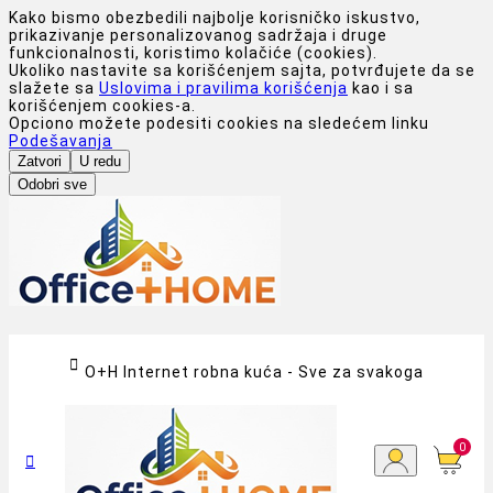
Kako bismo obezbedili najbolje korisničko iskustvo,
prikazivanje personalizovanog sadržaja i druge
funkcionalnosti, koristimo kolačiće (cookies).
Ukoliko nastavite sa korišćenjem sajta, potvrđujete da se
slažete sa
Uslovima i pravilima korišćenja
kao i sa
korišćenjem cookies-a.
Opciono možete podesiti cookies na sledećem linku
Podešavanja
Zatvori
U redu
Odobri sve

O+H Internet robna kuća - Sve za svakoga
0
