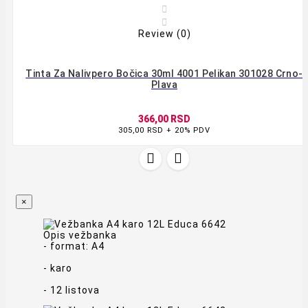


Review (0)
Tinta Za Nalivpero Bočica 30ml 4001 Pelikan 301028 Crno-
Plava
366,00 RSD
305,00 RSD + 20% PDV


×
Opis vežbanka
- format: A4
- karo
- 12 listova