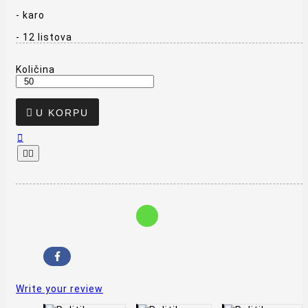
- karo
- 12 listova
Količina

U KORPU



Write your review