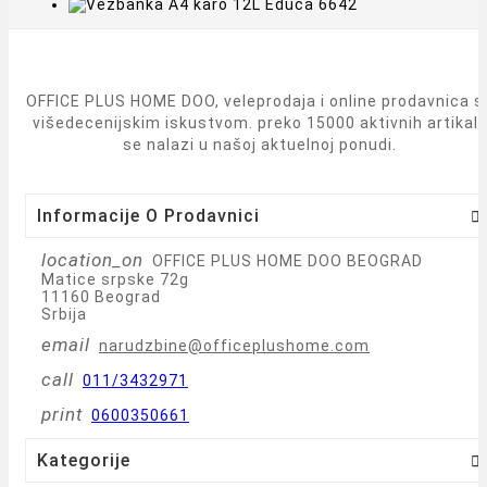
OFFICE PLUS HOME DOO, veleprodaja i online prodavnica s
višedecenijskim iskustvom. preko 15000 aktivnih artikal
se nalazi u našoj aktuelnoj ponudi.
Informacije O Prodavnici

location_on
OFFICE PLUS HOME DOO BEOGRAD
Matice srpske 72g
11160 Beograd
Srbija
email
narudzbine@officeplushome.com
call
011/3432971
print
0600350661
Kategorije
