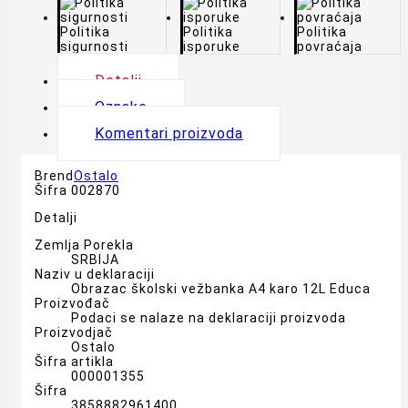
Politika
Politika
Politika
sigurnosti
isporuke
povraćaja
Detalji
Oznake
Komentari proizvoda
Brend
Ostalo
Šifra
002870
Detalji
Zemlja Porekla
SRBIJA
Naziv u deklaraciji
Obrazac školski vežbanka A4 karo 12L Educa
Proizvođač
Podaci se nalaze na deklaraciji proizvoda
Proizvodjač
Ostalo
Šifra artikla
000001355
Šifra
3858882961400