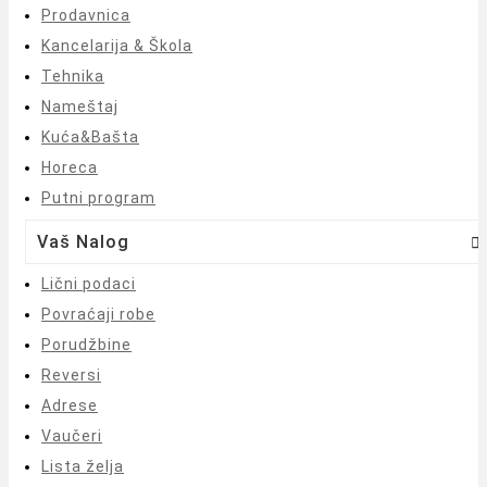
Prodavnica
Kancelarija & Škola
Tehnika
Nameštaj
Kuća&Bašta
Horeca
Putni program
Vaš Nalog

Lični podaci
Povraćaji robe
Porudžbine
Reversi
Adrese
Vaučeri
Lista želja