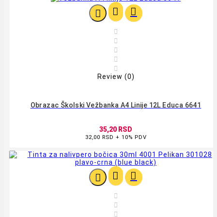








Review (0)
Obrazac Školski Vežbanka A4 Linije 12L Educa 6641
35,20 RSD
32,00 RSD + 10% PDV





