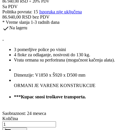
86.940,00 RSD + 20% PDV
Sa PDV
Politika povrata: 15
Isporuka nije uključena
86.940,00 RSD
bez PDV
*
Vreme slanja 1-3 radnih dana

Na lageru
-
3 pomerljive police po visini
4 fioke za odlaganje, nosivosti do 130 kg.
Vrata ormana su perforirana (mogućnost kačenja alata).
Dimenzije: V1850 x Š920 x D500 mm
ORMANI JE VARENE KONSTRUKCIJE
***Kupac snosi troškove transporta.
Saobraznost: 24 meseca
Količina