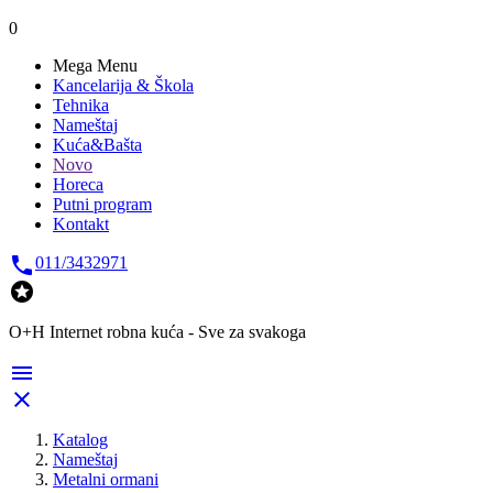
0
Mega Menu
Kancelarija & Škola
Tehnika
Nameštaj
Kuća&Bašta
Novo
Horeca
Putni program
Kontakt

011/3432971

O+H Internet robna kuća - Sve za svakoga


Katalog
Nameštaj
Metalni ormani