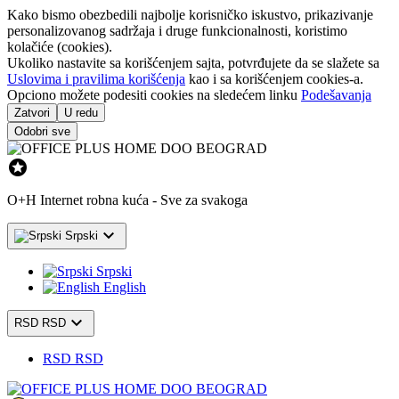
Kako bismo obezbedili najbolje korisničko iskustvo, prikazivanje
personalizovanog sadržaja i druge funkcionalnosti, koristimo
kolačiće (cookies).
Ukoliko nastavite sa korišćenjem sajta, potvrđujete da se slažete sa
Uslovima i pravilima korišćenja
kao i sa korišćenjem cookies-a.
Opciono možete podesiti cookies na sledećem linku
Podešavanja
Zatvori
U redu
Odobri sve

O+H Internet robna kuća - Sve za svakoga

Srpski
Srpski
English

RSD RSD
RSD RSD