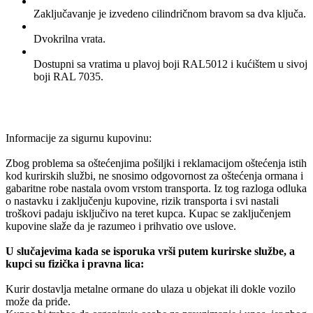
Zaključavanje je izvedeno cilindričnom bravom sa dva ključa.
Dvokrilna vrata.
Dostupni sa vratima u plavoj boji RAL5012 i kućištem u sivoj
boji RAL 7035.
Informacije za sigurnu kupovinu:
Zbog problema sa oštećenjima pošiljki i reklamacijom oštećenja istih
kod kurirskih službi, ne snosimo odgovornost za oštećenja ormana i
gabaritne robe nastala ovom vrstom transporta. Iz tog razloga odluka
o nastavku i zaključenju kupovine, rizik transporta i svi nastali
troškovi padaju isključivo na teret kupca. Kupac se zaključenjem
kupovine slaže da je razumeo i prihvatio ove uslove.
U slučajevima kada se isporuka vrši putem kurirske službe, a
kupci su fizička i pravna lica:
Kurir dostavlja metalne ormane do ulaza u objekat ili dokle vozilo
može da priđe.