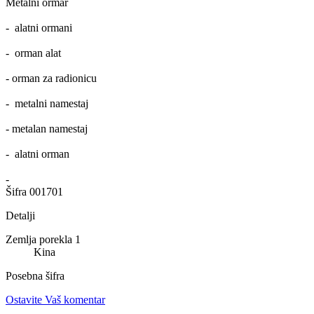
Metalni ormar
- alatni ormani
- orman alat
- orman za radionicu
- metalni namestaj
- metalan namestaj
- alatni orman
-
Šifra
001701
Detalji
Zemlja porekla 1
Kina
Posebna šifra
Ostavite Vaš komentar