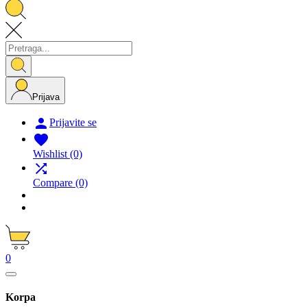
Prijava

Prijavite se

Wishlist
(0)

Compare
(0)
0
Korpa