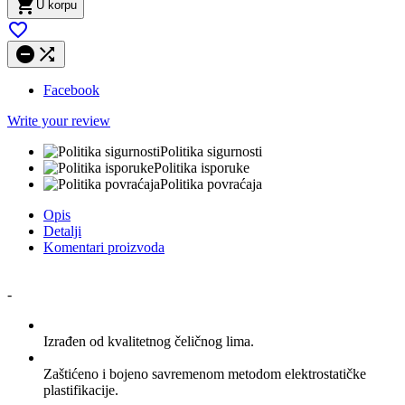

U korpu



Facebook
Write your review
Politika sigurnosti
Politika isporuke
Politika povraćaja
Opis
Detalji
Komentari proizvoda
-
Izrađen od kvalitetnog čeličnog lima.
Zaštićeno i bojeno savremenom metodom elektrostatičke
plastifikacije.