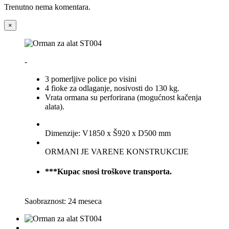
Trenutno nema komentara.
×
-
3 pomerljive police po visini
4 fioke za odlaganje, nosivosti do 130 kg.
Vrata ormana su perforirana (mogućnost kačenja
alata).
Dimenzije: V1850 x Š920 x D500 mm
ORMANI JE VARENE KONSTRUKCIJE
***Kupac snosi troškove transporta.
Saobraznost: 24 meseca