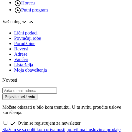

Horeca

Putni program


Vaš nalog
Lični podaci
Povraćaji robe
Porudžbine
Reversi
Adrese
Vaučeri
Lista želja
Moja obaveštenja
Novosti
Prijavite se
U redu
Možete otkazati u bilo kom trenutku. U tu svrhu proučite uslove
korišćenja.

Ovim se registrujem za newsletter
Slažem se sa politikom privatnosti, pravilima i uslovima prodaje