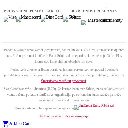
PRIHVAĆENE PLATNE KARTICE
BEZBEDNOST PLAĆANJA
Podaci o vašoj platnoj kartici (broj kartice, datum isteka i CVV/CVC) unose se isključivo
na zaštićenoj stranici UniCredit Bank Srbija a.d. i ne prolaze kroz naš sajt. Office Plus
Home doo ih ne vidi, ne obrađuje niti čuva.
Podaci koje unosite prilikom poručivanja (ime, adresa, kontakt podaci i podaci o
porudžbini) čuvaju se u našem sistemu radi izvršenja i evidencije porudžbine, u skladu sa
Smernicama za zaštitu privatnosti
.
Sva plaćanja se vrše u dinarima (RSD). Za kartice izdate van Srbije, iznos se konvertuje u
valutu računa po kursu kartičarske organizacije, pa se konačan iznos zaduženja može
neznatno razlikovati od prikazane cene.
Obradu kartičnih plaćanja na ovom sajtu vrši
Uslovi plaćanja
|
Uslovi korišćenja

Add to Cart