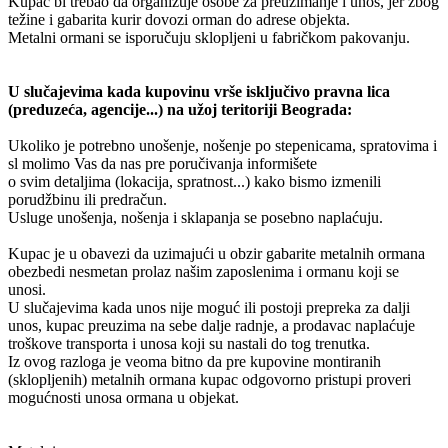
Kupac bi trebao da organizuje osobe za preuzimanje i unos, jer zbog
težine i gabarita kurir dovozi orman do adrese objekta.
Metalni ormani se isporučuju sklopljeni u fabričkom pakovanju.
U slučajevima kada kupovinu vrše isključivo pravna lica
(preduzeća, agencije...) na užoj teritoriji Beograda:
Ukoliko je potrebno unošenje, nošenje po stepenicama, spratovima i
sl molimo Vas da nas pre poručivanja informišete
o svim detaljima (lokacija, spratnost...) kako bismo izmenili
porudžbinu ili predračun.
Usluge unošenja, nošenja i sklapanja se posebno naplaćuju.
Kupac je u obavezi da uzimajući u obzir gabarite metalnih ormana
obezbedi nesmetan prolaz našim zaposlenima i ormanu koji se
unosi.
U slučajevima kada unos nije moguć ili postoji prepreka za dalji
unos, kupac preuzima na sebe dalje radnje, a prodavac naplaćuje
troškove transporta i unosa koji su nastali do tog trenutka.
Iz ovog razloga je veoma bitno da pre kupovine montiranih
(sklopljenih) metalnih ormana kupac odgovorno pristupi proveri
mogućnosti unosa ormana u objekat.