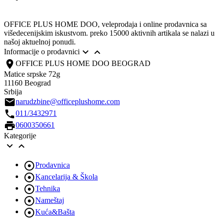
OFFICE PLUS HOME DOO, veleprodaja i online prodavnica sa
višedecenijskim iskustvom. preko 15000 aktivnih artikala se nalazi u
našoj aktuelnoj ponudi.


Informacije o prodavnici
location_on
OFFICE PLUS HOME DOO BEOGRAD
Matice srpske 72g
11160 Beograd
Srbija
email
narudzbine@officeplushome.com
call
011/3432971
print
0600350661
Kategorije



Prodavnica

Kancelarija & Škola

Tehnika

Nameštaj

Kuća&Bašta