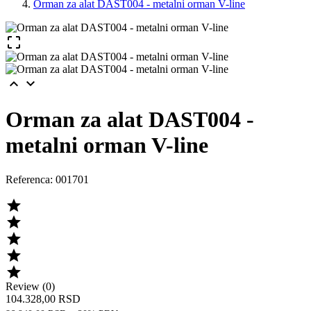
Orman za alat DAST004 - metalni orman V-line



Orman za alat DAST004 -
metalni orman V-line
Referenca:
001701





Review (0)
104.328,00 RSD