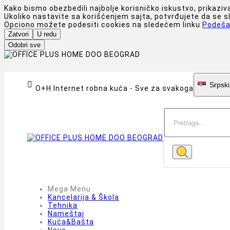
Kako bismo obezbedili najbolje korisničko iskustvo, prikaziv
Ukoliko nastavite sa korišćenjem sajta, potvrđujete da se 
Opciono možete podesiti cookies na sledećem linku
Podeša
Zatvori
U redu
Odobri sve

Srpski
O+H Internet robna kuća - Sve za svakoga
Mega Menu
Kancelarija & Škola
Tehnika
Nameštaj
Kuća&Bašta