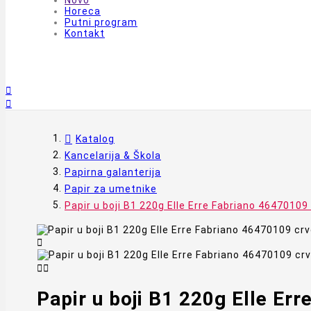
Novo
Horeca
Putni program
Kontakt


Katalog
Kancelarija & Škola
Papirna galanterija
Papir za umetnike
Papir u boji B1 220g Elle Erre Fabriano 46470109



Papir u boji B1 220g Elle Er