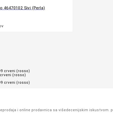
no 46470102 Sivi (perla)
PDV

 crveni (rosso)
prodaja i online prodavnica sa višedecenijskim iskustvom. pr