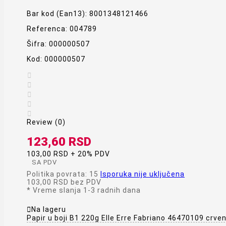
Bar kod (Ean13):
8001348121466
Referenca:
004789
Šifra:
000000507
Kod:
000000507





Review (0)
123,60 RSD
103,00 RSD + 20% PDV
SA PDV
Politika povrata: 15
Isporuka nije uključena
103,00 RSD
bez PDV
*
Vreme slanja 1-3 radnih dana

Na lageru
Papir u boji B1 220g Elle Erre Fabriano 46470109 crven