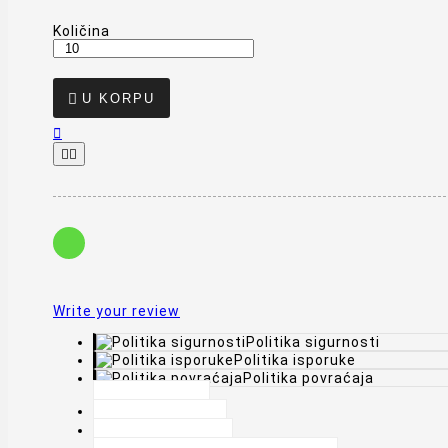
Količina

U KORPU



Write your review
Politika sigurnosti
Politika isporuke
Politika povraćaja
Opis
Detalji