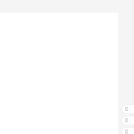


