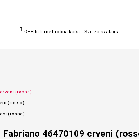

O+H Internet robna kuća - Sve za svakoga
 crveni (rosso)
re Fabriano 46470109 crveni (ross