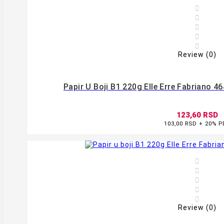





Review (0)
Papir U Boji B1 220g Elle Erre Fabriano 4
123,60 RSD
103,00 RSD + 20% 








Review (0)