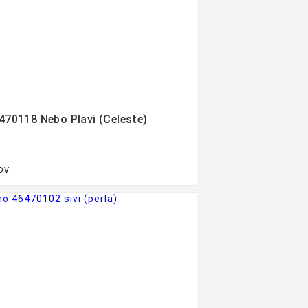
6470118 Nebo Plavi (celeste)
PDV
