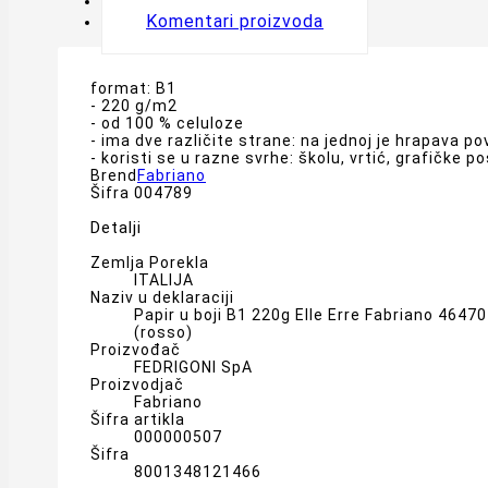
Oznake
Komentari proizvoda
format: B1
- 220 g/m2
- od 100 % celuloze
- ima dve različite strane: na jednoj je hrapava po
- koristi se u razne svrhe: školu, vrtić, grafičke p
Brend
Fabriano
Šifra
004789
Detalji
Zemlja Porekla
ITALIJA
Naziv u deklaraciji
Papir u boji B1 220g Elle Erre Fabriano 4647
(rosso)
Proizvođač
FEDRIGONI SpA
Proizvodjač
Fabriano
Šifra artikla
000000507
Šifra
8001348121466