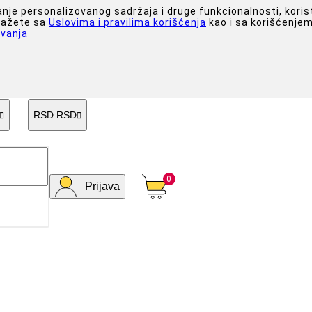
anje personalizovanog sadržaja i druge funkcionalnosti, koris
slažete sa
Uslovima i pravilima korišćenja
kao i sa korišćenjem
vanja
RSD RSD


0
Prijava