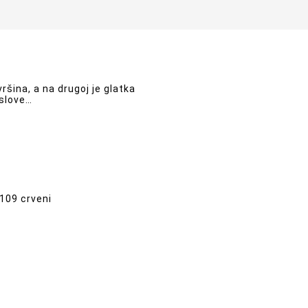
vršina, a na drugoj je glatka
oslove…
0109 crveni