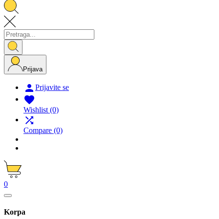
Prijava

Prijavite se

Wishlist
(0)

Compare
(0)
0
Korpa