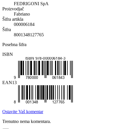
FEDRIGONI SpA
Proizvodjač
Fabriano
Šifra artikla
000006184
Šifra
8001348127765
Posebna šifra
ISBN
EAN13
Ostavite Vaš komentar
Trenutno nema komentara.