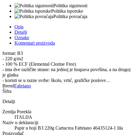
Politika sigurnosti
Politika isporuke
Politika povraćaja
Opis
Detalji
Oznake
Komentari proizvoda
format: B3
- 220 g/m2
- 100 % ECF (Elemental Clorine Free)
- ima dve različite strane: na jednoj je hrapava površina, a na drugoj
je glatka
- koristi se u razne svrhe: školu, vrtić, grafičke poslove…
Brend
Fabriano
Šifra
Detalji
Zemlja Porekla
ITALIJA
Naziv u deklaraciji
Papir u boji B3 220g Cartacrea Fabriano 46435124-1 lila
Proizvođač