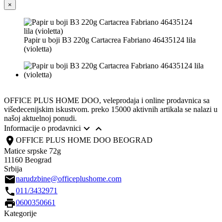
×
Papir u boji B3 220g Cartacrea Fabriano 46435124 lila
(violetta)
OFFICE PLUS HOME DOO, veleprodaja i online prodavnica sa
višedecenijskim iskustvom. preko 15000 aktivnih artikala se nalazi u
našoj aktuelnoj ponudi.


Informacije o prodavnici
location_on
OFFICE PLUS HOME DOO BEOGRAD
Matice srpske 72g
11160 Beograd
Srbija
email
narudzbine@officeplushome.com
call
011/3432971
print
0600350661
Kategorije