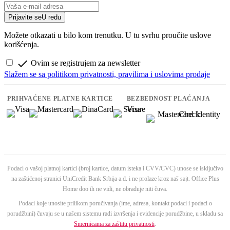
Prijavite se
U redu
Možete otkazati u bilo kom trenutku. U tu svrhu proučite uslove
korišćenja.

Ovim se registrujem za newsletter
Slažem se sa politikom privatnosti, pravilima i uslovima prodaje
PRIHVAĆENE PLATNE KARTICE
BEZBEDNOST PLAĆANJA
Podaci o vašoj platnoj kartici (broj kartice, datum isteka i CVV/CVC) unose se isključivo
na zaštićenoj stranici UniCredit Bank Srbija a.d. i ne prolaze kroz naš sajt. Office Plus
Home doo ih ne vidi, ne obrađuje niti čuva.
Podaci koje unosite prilikom poručivanja (ime, adresa, kontakt podaci i podaci o
porudžbini) čuvaju se u našem sistemu radi izvršenja i evidencije porudžbine, u skladu sa
Smernicama za zaštitu privatnosti
.