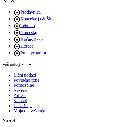



Prodavnica

Kancelarija & Škola

Tehnika

Nameštaj

Kuća&Bašta

Horeca

Putni program


Vaš nalog
Lični podaci
Povraćaji robe
Porudžbine
Reversi
Adrese
Vaučeri
Lista želja
Moja obaveštenja
Novosti