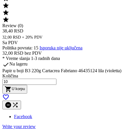



Review (0)
38,40 RSD
32,00 RSD + 20% PDV
Sa PDV
Politika povrata: 15
Isporuka nije uključena
32,00 RSD
bez PDV
*
Vreme slanja 1-3 radnih dana

Na lageru
Papir u boji B3 220g Cartacrea Fabriano 46435124 lila (violetta)
Količina

U korpu



Facebook
Write your review