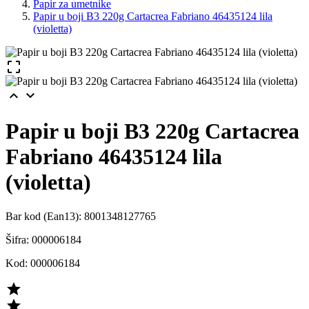
Papir za umetnike
Papir u boji B3 220g Cartacrea Fabriano 46435124 lila
(violetta)



Papir u boji B3 220g Cartacrea
Fabriano 46435124 lila
(violetta)
Bar kod (Ean13):
8001348127765
Šifra:
000006184
Kod:
000006184

