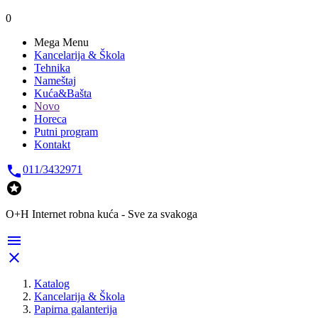
0
Mega Menu
Kancelarija & Škola
Tehnika
Nameštaj
Kuća&Bašta
Novo
Horeca
Putni program
Kontakt

011/3432971

O+H Internet robna kuća - Sve za svakoga


Katalog
Kancelarija & Škola
Papirna galanterija