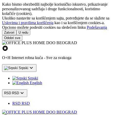
Kako bismo obezbedili najbolje korisničko iskustvo, prikazivanje
personalizovanog sadržaja i druge funkcionalnosti, koristimo
kolačiće (cookies).
Ukoliko nastavite sa korišćenjem sajta, potvrđujete da se slažete sa
Uslovima i pravilima korišćenja
kao i sa korišćenjem cookies-a.
Opciono možete podesiti cookies na sledećem linku
Podešavanja
Zatvori
U redu
Odobri sve

O+H Internet robna kuća - Sve za svakoga

Srpski
Srpski
English

RSD RSD
RSD RSD