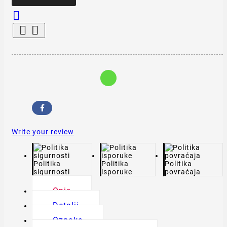



Write your review
Politika
Politika
Politika
sigurnosti
isporuke
povraćaja
Opis
Detalji
Oznake