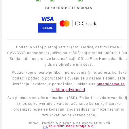
BEZBEDNOST PLAĆANJA
Podaci o vašoj platnoj kartici (broj kartice, datum isteka i
CVV/CVC) unose se isključivo na zaštićenoj stranici UniCredit Ban
Srbija a.d. i ne prolaze kroz naš sajt. Office Plus Home doo ih ne
vidi, ne obrađuje niti čuva.
Podaci koje unosite prilikom poručivanja (ime, adresa, kontakt
podaci i podaci o porudžbini) čuvaju se u našem sistemu radi
izvršenja i evidencije porudžbine, u skladu sa
Smernicama za
zaštitu privatnosti
.
Sva plaćanja se vrše u dinarima (RSD). Za kartice izdate van Srbije
iznos se konvertuje u valutu računa po kursu kartičarske
organizacije, pa se konačan iznos zaduženja može neznatno
razlikovati od prikazane cene.
Obradu kartičnih plaćanja na ovom sajtu vrši