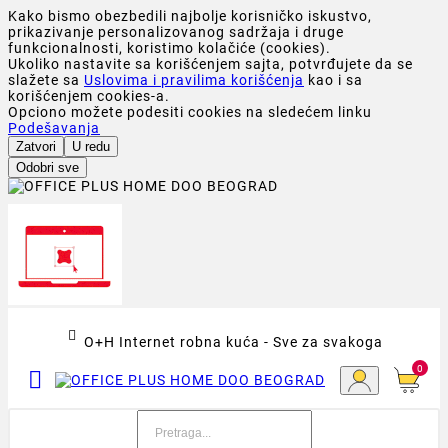
Kako bismo obezbedili najbolje korisničko iskustvo,
prikazivanje personalizovanog sadržaja i druge
funkcionalnosti, koristimo kolačiće (cookies).
Ukoliko nastavite sa korišćenjem sajta, potvrđujete da se
slažete sa
Uslovima i pravilima korišćenja
kao i sa
korišćenjem cookies-a.
Opciono možete podesiti cookies na sledećem linku
Podešavanja
Zatvori
U redu
Odobri sve

O+H Internet robna kuća - Sve za svakoga
0
