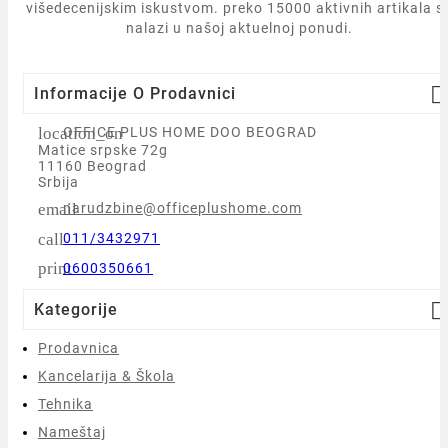
višedecenijskim iskustvom. preko 15000 aktivnih artikala s
nalazi u našoj aktuelnoj ponudi.

Informacije O Prodavnici
location_on
OFFICE PLUS HOME DOO BEOGRAD
Matice srpske 72g
11160 Beograd
Srbija
email
narudzbine@officeplushome.com
call
011/3432971
print
0600350661

Kategorije
Prodavnica
Kancelarija & Škola
Tehnika
Nameštaj