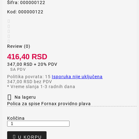
Šifra:
000000122
Kod:
000000122





Review (0)
416,40 RSD
347,00 RSD + 20% PDV
SA PDV
Politika povrata: 15
Isporuka nije uključena
347,00 RSD
bez PDV
*
Vreme slanja 1-3 radnih dana

Na lageru
Polica za spise Fornax providno plava
Količina

U KORPU