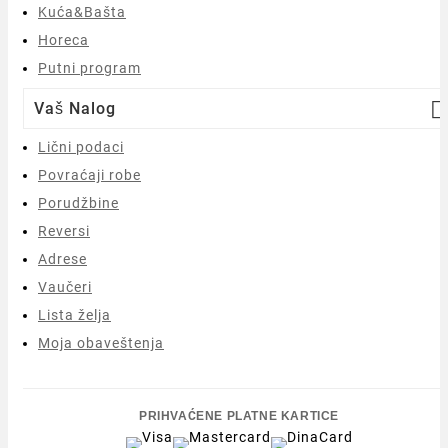
Kuća&Bašta
Horeca
Putni program

Vaš Nalog
Lični podaci
Povraćaji robe
Porudžbine
Reversi
Adrese
Vaučeri
Lista želja
Moja obaveštenja
PRIHVAĆENE PLATNE KARTICE