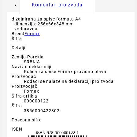
Komentari proizvoda
dizajnirana za spise formata A4
- dimenzija: 256x66x348 mm
- vodoravna
Brend
Fornax
Šifra
Detalji
Zemlja Porekla
SRBIJA
Naziv u deklaraciji
Polica za spise Fornax providno plava
Proizvođač
Podaci se nalaze na deklaraciji proizvoda
Proizvodjač
Fornax
Šifra artikla
000000122
Šifra
3856000422802
Posebna šifra
ISBN