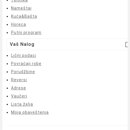
Tehnika
Nameštaj
Kuća&Bašta
Horeca
Putni program

Vaš Nalog
Lični podaci
Povraćaji robe
Porudžbine
Reversi
Adrese
Vaučeri
Lista želja
Moja obaveštenja