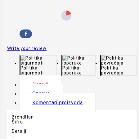
Write your review
Politika
Politika
Politika
sigurnosti
isporuke
povraćaja
Detalji
Oznake
Komentari proizvoda
Brend
Han
Šifra
Detalji