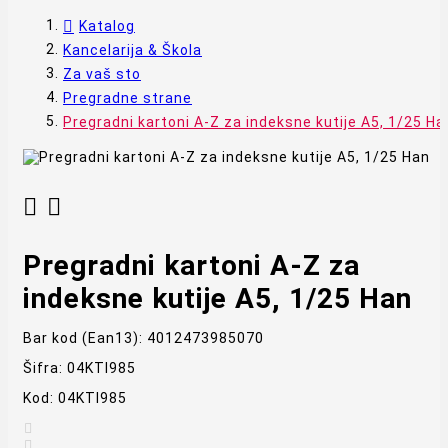
Katalog
Kancelarija & Škola
Za vaš sto
Pregradne strane
Pregradni kartoni A-Z za indeksne kutije A5, 1/25 Ha


Pregradni kartoni A-Z za
indeksne kutije A5, 1/25 Han
Bar kod (Ean13):
4012473985070
Šifra:
04KTI985
Kod:
04KTI985

