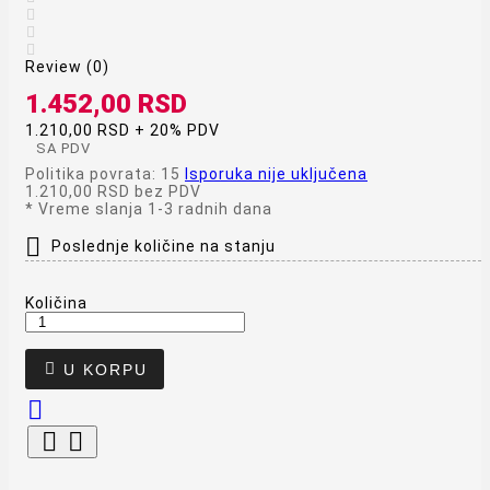



Review (0)
1.452,00 RSD
1.210,00 RSD + 20% PDV
SA PDV
Politika povrata: 15
Isporuka nije uključena
1.210,00 RSD
bez PDV
*
Vreme slanja 1-3 radnih dana

Poslednje količine na stanju
Količina

U KORPU


