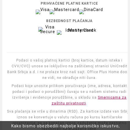
PRIHVAĆENE PLATNE KARTICE
BEZBEDNOST PLAĆANJA
Podaci o vašoj platnoj kartici (broj kartice, datum isteka i
CVV/CVC) unose se isključivo na zaštićenoj stranici UniCredit
Bank Srbija a.d. i ne prolaze kroz naš sajt. Office Plus Home doo i
ne vidi, ne obrađuje niti čuva.
Podaci koje unosite prilikom poručivanja (ime, adresa, kontakt
podaci i podaci o porudžbini) čuvaju se u našem sistemu radi
izvršenja i evidencije porudžbine, u skladu sa
Smernicama za
zaštitu privatnosti
.
Sva plaćanja se vrše u dinarima (RSD). Za kartice izdate van Srbije
iznos se konvertuje u valutu računa po kursu kartičarske
organizacije, pa se konačan iznos zaduženja može neznatno
Kako bismo obezbedili najbolje korisničko iskustvo,
razlikovati od prikazane cene.