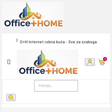

O+H Internet robna kuća - Sve za svakoga
0
