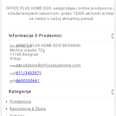
OFFICE PLUS HOME DOO, veleprodaja i online prodavnica s
višedecenijskim iskustvom. preko 15000 aktivnih artikal
se nalazi u našoj aktuelnoj ponudi.

Informacije O Prodavnici
location_on
OFFICE PLUS HOME DOO BEOGRAD
Matice srpske 72g
11160 Beograd
Srbija
email
narudzbine@officeplushome.com
call
011/3432971
print
0600350661

Kategorije
Prodavnica
Kancelarija & Škola