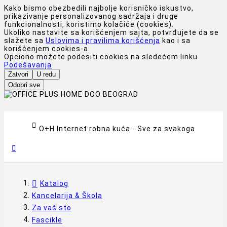
Kako bismo obezbedili najbolje korisničko iskustvo,
prikazivanje personalizovanog sadržaja i druge
funkcionalnosti, koristimo kolačiće (cookies).
Ukoliko nastavite sa korišćenjem sajta, potvrđujete da se
slažete sa
Uslovima i pravilima korišćenja
kao i sa
korišćenjem cookies-a.
Opciono možete podesiti cookies na sledećem linku
Podešavanja
Zatvori
U redu
Odobri sve

O+H Internet robna kuća - Sve za svakoga

Katalog
Kancelarija & Škola
Za vaš sto
Fascikle