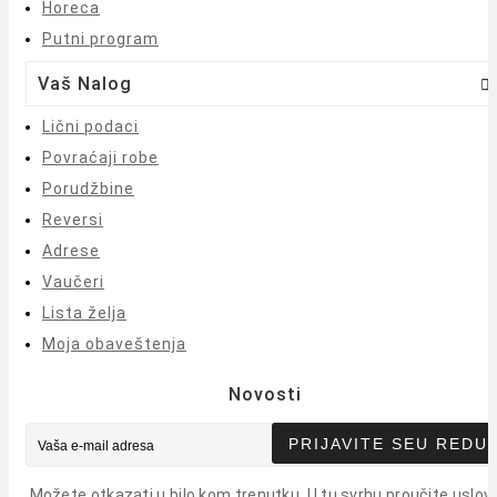
Horeca
Putni program
Vaš Nalog

Lični podaci
Povraćaji robe
Porudžbine
Reversi
Adrese
Vaučeri
Lista želja
Moja obaveštenja
Novosti
PRIJAVITE SE
U REDU
Možete otkazati u bilo kom trenutku. U tu svrhu proučite uslov