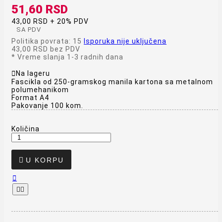
51,60 RSD
43,00 RSD + 20% PDV
SA PDV
Politika povrata: 15
Isporuka nije uključena
43,00 RSD
bez PDV
*
Vreme slanja 1-3 radnih dana

Na lageru
Fascikla od 250-gramskog manila kartona sa metalnom
polumehanikom
Format A4
Pakovanje 100 kom.
Količina

U KORPU


