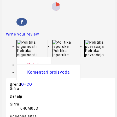
Write your review
Politika
Politika
Politika
sigurnosti
isporuke
povraćaja
Detalji
Komentari proizvoda
Brend
O+CO
Šifra
Detalji
Šifra
04CM05D
Posebna šifra