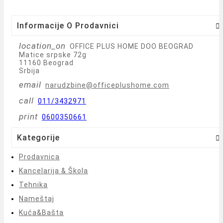
Informacije O Prodavnici

location_on
OFFICE PLUS HOME DOO BEOGRAD
Matice srpske 72g
11160 Beograd
Srbija
email
narudzbine@officeplushome.com
call
011/3432971
print
0600350661
Kategorije

Prodavnica
Kancelarija & Škola
Tehnika
Nameštaj
Kuća&Bašta