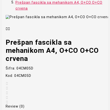
Prešpan fascikla sa mehanikom A4, O+CO O+CO
crvena


Prešpan fascikla sa
mehanikom A4, O+CO O+CO
crvena
Šifra:
04CM05D
Kod:
04CM05D





Review (0)