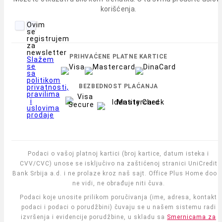
korišćenja.
Ovim
se
registrujem
za
newsletter
PRIHVAĆENE PLATNE KARTICE
Slažem
se
sa
politikom
BEZBEDNOST PLAĆANJA
privatnosti,
pravilima
i
uslovima
prodaje
Podaci o vašoj platnoj kartici (broj kartice, datum isteka i
CVV/CVC) unose se isključivo na zaštićenoj stranici UniCredit
Bank Srbija a.d. i ne prolaze kroz naš sajt. Office Plus Home doo i
ne vidi, ne obrađuje niti čuva.
Podaci koje unosite prilikom poručivanja (ime, adresa, kontakt
podaci i podaci o porudžbini) čuvaju se u našem sistemu radi
izvršenja i evidencije porudžbine, u skladu sa
Smernicama za