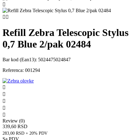



Refill Zebra Telescopic Stylus
0,7 Blue 2/pak 02484
Bar kod (Ean13):
5024475024847
Referenca:
001294





Review (0)
339,60 RSD
283,00 RSD + 20% PDV
Sa PDV