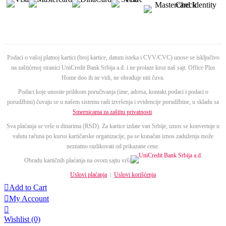
Podaci o vašoj platnoj kartici (broj kartice, datum isteka i CVV/CVC) unose se isključivo
na zaštićenoj stranici UniCredit Bank Srbija a.d. i ne prolaze kroz naš sajt. Office Plus
Home doo ih ne vidi, ne obrađuje niti čuva.
Podaci koje unosite prilikom poručivanja (ime, adresa, kontakt podaci i podaci o
porudžbini) čuvaju se u našem sistemu radi izvršenja i evidencije porudžbine, u skladu sa
Smernicama za zaštitu privatnosti
.
Sva plaćanja se vrše u dinarima (RSD). Za kartice izdate van Srbije, iznos se konvertuje u
valutu računa po kursu kartičarske organizacije, pa se konačan iznos zaduženja može
neznatno razlikovati od prikazane cene.
Obradu kartičnih plaćanja na ovom sajtu vrši
Uslovi plaćanja
|
Uslovi korišćenja

Add to Cart

My Account

Wishlist
(0)