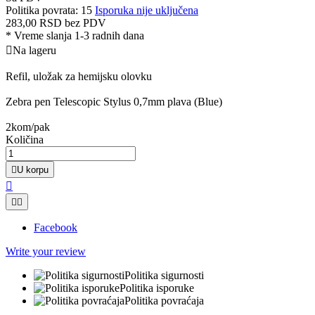
Politika povrata: 15
Isporuka nije uključena
283,00 RSD
bez PDV
*
Vreme slanja 1-3 radnih dana

Na lageru
Refil, uložak za hemijsku olovku
Zebra pen Telescopic Stylus 0,7mm plava (Blue)
2kom/pak
Količina

U korpu



Facebook
Write your review
Politika sigurnosti
Politika isporuke
Politika povraćaja