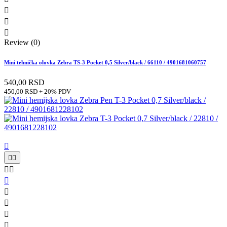



Review (0)
Mini tehnička olovka Zebra TS-3 Pocket 0,5 Silver/black / 66110 / 4901681060757
540,00 RSD
450,00 RSD + 20% PDV









