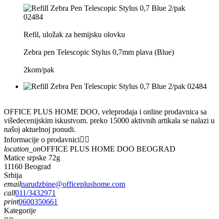
Refil, uložak za hemijsku olovku
Zebra pen Telescopic Stylus 0,7mm plava (Blue)
2kom/pak
OFFICE PLUS HOME DOO, veleprodaja i online prodavnica sa
višedecenijskim iskustvom. preko 15000 aktivnih artikala se nalazi u
našoj aktuelnoj ponudi.
Informacije o prodavnici


location_on
OFFICE PLUS HOME DOO BEOGRAD
Matice srpske 72g
11160 Beograd
Srbija
email
narudzbine@officeplushome.com
call
011/3432971
print
0600350661
Kategorije