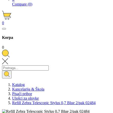
Compare
(0)
0
Korpa
0
Katalog
Kancelarija & Škola
Pisaći pribor
Ulošci za olovke
Refill Zebra Telescopic Stylus 0,7 Blue 2/pak 02484