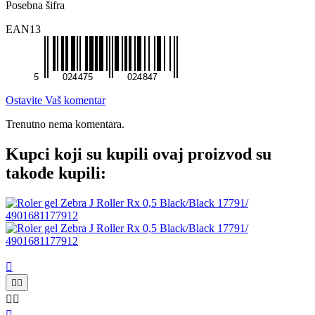
Posebna šifra
EAN13
Ostavite Vaš komentar
Trenutno nema komentara.
Kupci koji su kupili ovaj proizvod su
takođe kupili:





