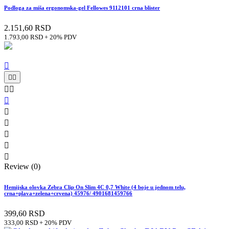
Podloga za miša ergonomska-gel Fellowes 9112101 crna blister
2.151,60 RSD
1.793,00 RSD + 20% PDV











Review (0)
Hemijska olovka Zebra Clip On Slim 4C 0,7 White (4 boje u jednom telu,
crna+plava+zelena+crvena) 45976/ 4901681459766
399,60 RSD
333,00 RSD + 20% PDV