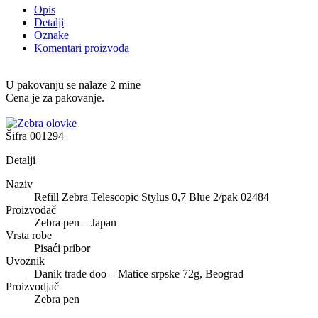
Opis
Detalji
Oznake
Komentari proizvoda
U pakovanju se nalaze 2 mine
Cena je za pakovanje.
Šifra
001294
Detalji
Naziv
Refill Zebra Telescopic Stylus 0,7 Blue 2/pak 02484
Proizvođač
Zebra pen – Japan
Vrsta robe
Pisaći pribor
Uvoznik
Danik trade doo – Matice srpske 72g, Beograd
Proizvodjač
Zebra pen