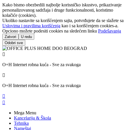
Kako bismo obezbedili najbolje korisničko iskustvo, prikazivanje
personalizovanog sadržaja i druge funkcionalnosti, koristimo
kolačiće (cookies).
Ukoliko nastavite sa korišćenjem sajta, potvrđujete da se slažete sa
Uslovima i pravilima korišćenja
kao i sa korišćenjem cookies-a.
Opciono možete podesiti cookies na sledećem linku
Podešavanja
Zatvori
U redu
Odobri sve

O+H Internet robna kuća - Sve za svakoga

O+H Internet robna kuća - Sve za svakoga


Mega Menu
Kancelarija & Škola
Tehnika
Nameštaj