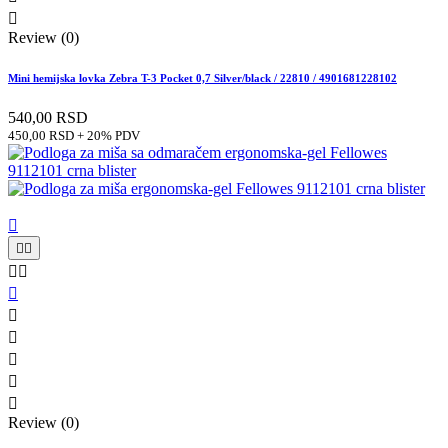

Review (0)
Mini hemijska lovka Zebra T-3 Pocket 0,7 Silver/black / 22810 / 4901681228102
540,00 RSD
450,00 RSD + 20% PDV











Review (0)