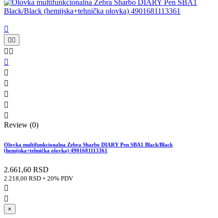











Review (0)
Olovka multifunkcionalna Zebra Sharbo DIARY Pen SBA1 Black/Black
(hemijska+tehnička olovka) 4901681113361
2.661,60 RSD
2.218,00 RSD + 20% PDV


×