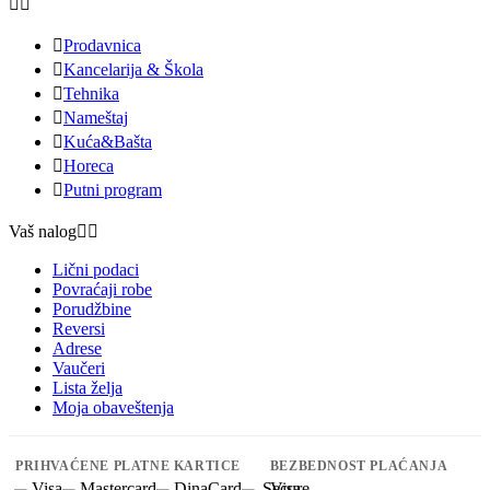



Prodavnica

Kancelarija & Škola

Tehnika

Nameštaj

Kuća&Bašta

Horeca

Putni program
Vaš nalog


Lični podaci
Povraćaji robe
Porudžbine
Reversi
Adrese
Vaučeri
Lista želja
Moja obaveštenja
PRIHVAĆENE PLATNE KARTICE
BEZBEDNOST PLAĆANJA