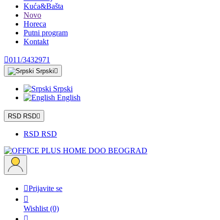
Kuća&Bašta
Novo
Horeca
Putni program
Kontakt

011/3432971
Srpski

Srpski
English
RSD RSD

RSD RSD

Prijavite se

Wishlist
(0)
