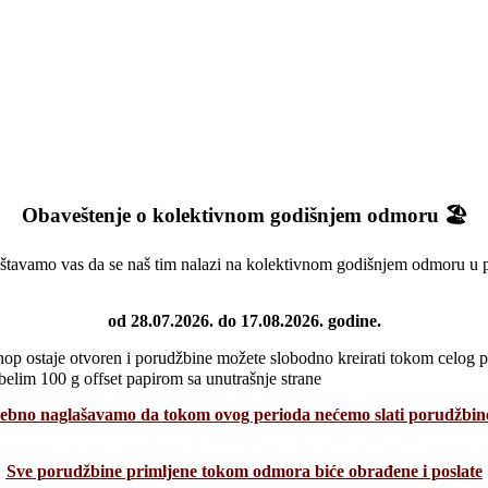
Obaveštenje o kolektivnom godišnjem odmoru 🏖️
tavamo vas da se naš tim nalazi na kolektivnom godišnjem odmoru u 
od 28.07.2026. do 17.08.2026. godine.
p ostaje otvoren i porudžbine možete slobodno kreirati tokom celog 
belim 100 g offset papirom sa unutrašnje strane
ebno naglašavamo da tokom ovog perioda nećemo slati porudžbine
Sve porudžbine primljene tokom odmora biće obrađene i poslate