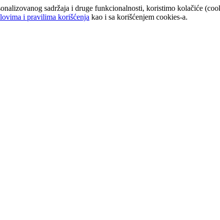
onalizovanog sadržaja i druge funkcionalnosti, koristimo kolačiće (cook
lovima i pravilima korišćenja
kao i sa korišćenjem cookies-a.