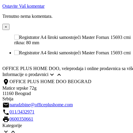
Ostavite Vaš komentar
Trenutno nema komentara.
×
rikna: 80 mm
OFFICE PLUS HOME DOO, veleprodaja i online prodavnica sa višedece


Informacije o prodavnici
location_on
OFFICE PLUS HOME DOO BEOGRAD
Matice srpske 72g
11160 Beograd
Srbija
email
narudzbine@officeplushome.com
call
011/3432971
print
0600350661
Kategorije

