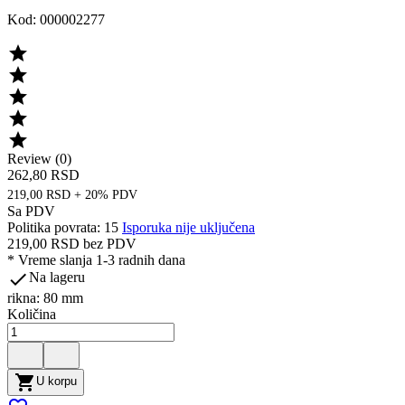
Kod:
000002277





Review (0)
262,80 RSD
219,00 RSD + 20% PDV
Sa PDV
Politika povrata: 15
Isporuka nije uključena
219,00 RSD
bez PDV
*
Vreme slanja 1-3 radnih dana

Na lageru
rikna: 80 mm
Količina

U korpu