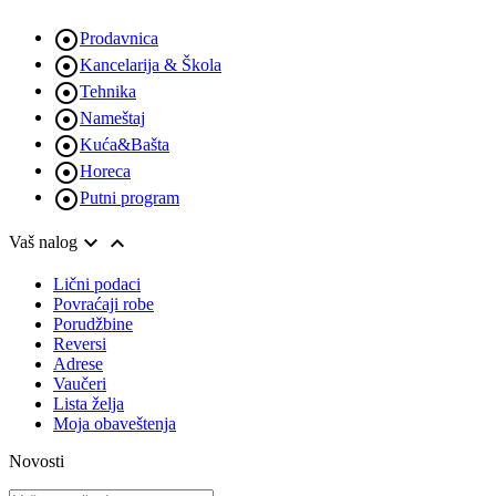

Prodavnica

Kancelarija & Škola

Tehnika

Nameštaj

Kuća&Bašta

Horeca

Putni program


Vaš nalog
Lični podaci
Povraćaji robe
Porudžbine
Reversi
Adrese
Vaučeri
Lista želja
Moja obaveštenja
Novosti