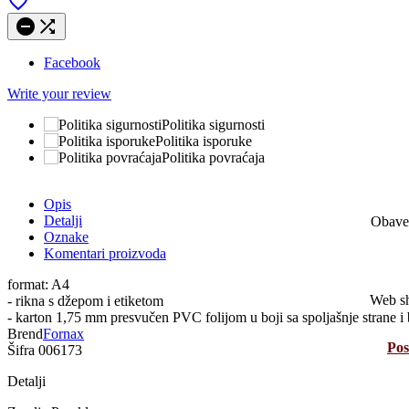



Facebook
Write your review
Politika sigurnosti
Politika isporuke
Politika povraćaja
Opis
Detalji
Obaveš
Oznake
Komentari proizvoda
format: A4
Web sho
- rikna s džepom i etiketom
- karton 1,75 mm presvučen PVC folijom u boji sa spoljašnje strane i 
Brend
Fornax
Pos
Šifra
006173
Detalji