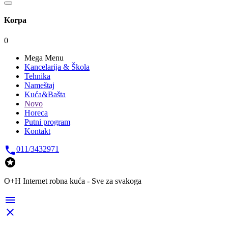
Korpa
0
Mega Menu
Kancelarija & Škola
Tehnika
Nameštaj
Kuća&Bašta
Novo
Horeca
Putni program
Kontakt

011/3432971

O+H Internet robna kuća - Sve za svakoga

