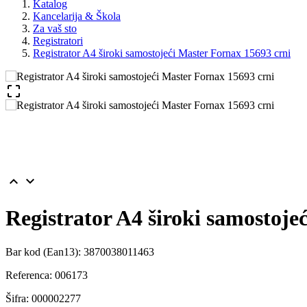
Katalog
Kancelarija & Škola
Za vaš sto
Registratori
Registrator A4 široki samostojeći Master Fornax 15693 crni



Registrator A4 široki samostoje
Bar kod (Ean13):
3870038011463
Referenca:
006173
Šifra:
000002277