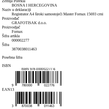
Zemlja Porekla
BOSNA I HERCEGOVINA
Naziv u deklaraciji
Registrator A4 široki samostojeći Master Fornax 15693 crni
Proizvođač
GRAFOTISAK d.o.o.
Proizvodjač
Fornax
Šifra artikla
000002277
Šifra
3870038011463
Posebna šifra
ISBN
EAN13