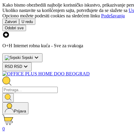
Kako bismo obezbedili najbolje korisničko iskustvo, prikazivanje pers
Ukoliko nastavite sa korišćenjem sajta, potvrđujete da se slažete sa
Us
Opciono možete podesiti cookies na sledećem linku
Podešavanja
Zatvori
U redu
Odobri sve

O+H Internet robna kuća - Sve za svakoga

Srpski

RSD RSD
Prijava
0