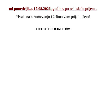
od ponedeljka, 17.08.2026. godine
, po redosledu prijema.
Hvala na razumevanju i želimo vam prijatno leto!
OFFICE+HOME tim