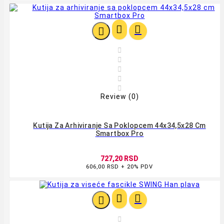








Review (0)
Kutija Za Arhiviranje Sa Poklopcem 44x34,5x28 Cm
Smartbox Pro
727,20 RSD
606,00 RSD + 20% PDV



