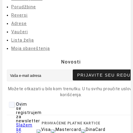
Porudžbine
Reversi
Adrese
Vaučeri
Lista želja
Moja obaveštenja
Novosti
PRIJAVITE SE
U REDU
Možete otkazati u bilo kom trenutku. U tu svrhu proučite uslov
korišćenja.
Ovim
se
registrujem
za
newsletter
PRIHVAĆENE PLATNE KARTICE
Slažem
se