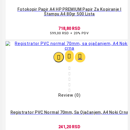
Fotokopir Papir A4 HP PREMIUM Papir Za Kopiranje I
Štampu A4 80gr 500 Lista
718,80 RSD
599,00 RSD + 20% PDV








Review (0)
Registrator PVC Normal 70mm, Sa Ojačanjem, A4 Noki Crna
241,20 RSD