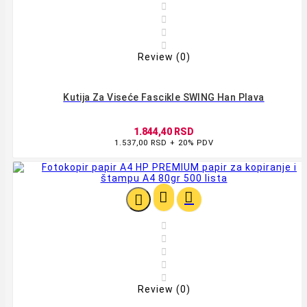




Review (0)
Kutija Za Viseće Fascikle SWING Han Plava
1.844,40 RSD
1.537,00 RSD + 20% PDV








Review (0)