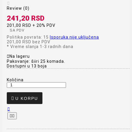

Review (0)
241,20 RSD
201,00 RSD + 20% PDV
SA PDV
Politika povrata: 15
Isporuka nije uključena
201,00 RSD
bez PDV
*
Vreme slanja 1-3 radnih dana

Na lageru
Pakovanje: šiiri 25 komada.
Dostupni u 13 boja
Količina

U KORPU


