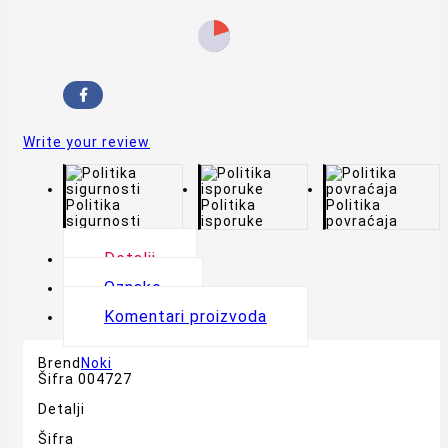
Write your review
Politika
Politika
Politika
sigurnosti
isporuke
povraćaja
Detalji
Oznake
Komentari proizvoda
Brend
Noki
Šifra
004727
Detalji
Šifra