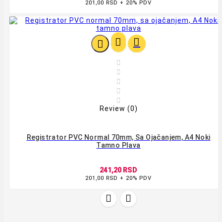
201,00 RSD + 20% PDV








Review (0)
Registrator PVC Normal 70mm, Sa Ojačanjem, A4 Noki
Tamno Plava
241,20 RSD
201,00 RSD + 20% PDV

