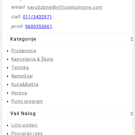
email
narudzbine@officeplushome.com
call
011/3432971
print
0600350661
Kategorije

Prodavnica
Kancelarija & Škola
Tehnika
Nameštaj
Kuća&Bašta
Horeca
Putni program
Vaš Nalog

Lični podaci
Povraćaji robe