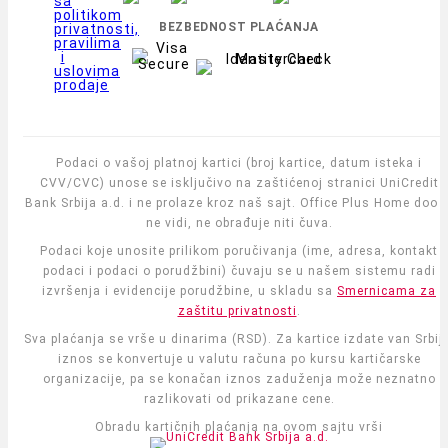
sa
politikom
BEZBEDNOST PLAĆANJA
privatnosti,
pravilima
i
uslovima
prodaje
Podaci o vašoj platnoj kartici (broj kartice, datum isteka i
CVV/CVC) unose se isključivo na zaštićenoj stranici UniCredit
Bank Srbija a.d. i ne prolaze kroz naš sajt. Office Plus Home doo i
ne vidi, ne obrađuje niti čuva.
Podaci koje unosite prilikom poručivanja (ime, adresa, kontakt
podaci i podaci o porudžbini) čuvaju se u našem sistemu radi
izvršenja i evidencije porudžbine, u skladu sa
Smernicama za
zaštitu privatnosti
.
Sva plaćanja se vrše u dinarima (RSD). Za kartice izdate van Srbije
iznos se konvertuje u valutu računa po kursu kartičarske
organizacije, pa se konačan iznos zaduženja može neznatno
razlikovati od prikazane cene.
Obradu kartičnih plaćanja na ovom sajtu vrši