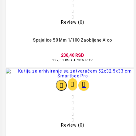



Review (0)
Spajalice 50 Mm 1/100 Zaobljene Alco
230,40 RSD
192,00 RSD + 20% PDV








Review (0)