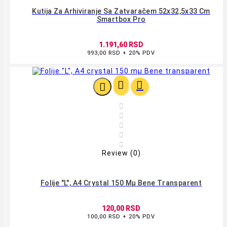
Kutija Za Arhiviranje Sa Zatvaračem 52x32,5x33 Cm
Smartbox Pro
1.191,60 RSD
993,00 RSD + 20% PDV








Review (0)
Folije "L", A4 Crystal 150 Mµ Bene Transparent
120,00 RSD
100,00 RSD + 20% PDV