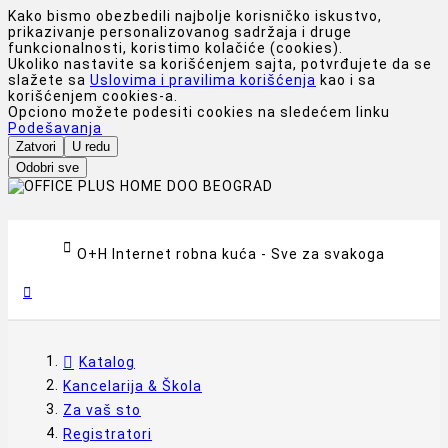
Kako bismo obezbedili najbolje korisničko iskustvo,
prikazivanje personalizovanog sadržaja i druge
funkcionalnosti, koristimo kolačiće (cookies).
Ukoliko nastavite sa korišćenjem sajta, potvrđujete da se
slažete sa
Uslovima i pravilima korišćenja
kao i sa
korišćenjem cookies-a.
Opciono možete podesiti cookies na sledećem linku
Podešavanja
Zatvori
U redu
Odobri sve

O+H Internet robna kuća - Sve za svakoga

Katalog
Kancelarija & Škola
Za vaš sto
Registratori