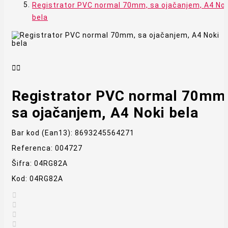
Registrator PVC normal 70mm, sa ojačanjem, A4 Nok
bela


Registrator PVC normal 70mm
sa ojačanjem, A4 Noki bela
Bar kod (Ean13):
8693245564271
Referenca:
004727
Šifra:
04RG82A
Kod:
04RG82A



