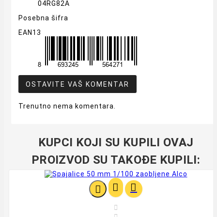
04RG82A
Posebna šifra
EAN13
OSTAVITE VAŠ KOMENTAR
Trenutno nema komentara.
KUPCI KOJI SU KUPILI OVAJ
PROIZVOD SU TAKOĐE KUPILI:




