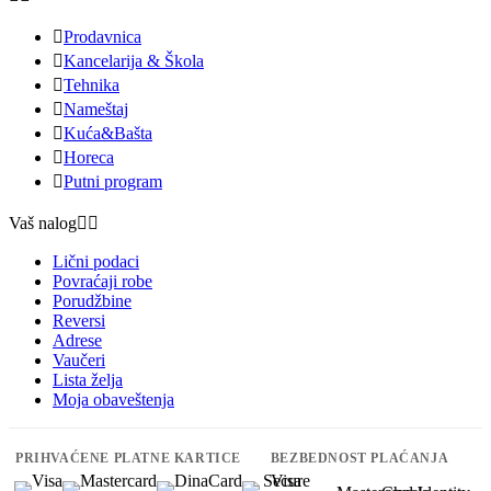

Prodavnica

Kancelarija & Škola

Tehnika

Nameštaj

Kuća&Bašta

Horeca

Putni program
Vaš nalog


Lični podaci
Povraćaji robe
Porudžbine
Reversi
Adrese
Vaučeri
Lista želja
Moja obaveštenja
PRIHVAĆENE PLATNE KARTICE
BEZBEDNOST PLAĆANJA