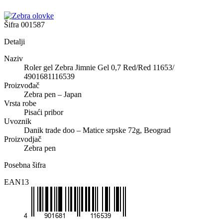
Šifra
001587
Detalji
Naziv
Roler gel Zebra Jimnie Gel 0,7 Red/Red 11653/
4901681116539
Proizvođač
Zebra pen – Japan
Vrsta robe
Pisaći pribor
Uvoznik
Danik trade doo – Matice srpske 72g, Beograd
Proizvodjač
Zebra pen
Posebna šifra
EAN13