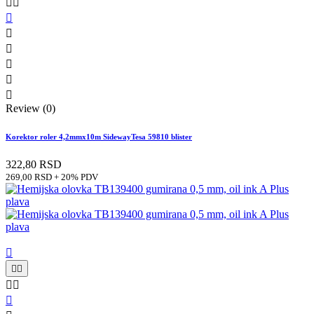








Review (0)
Korektor roler 4,2mmx10m SidewayTesa 59810 blister
322,80 RSD
269,00 RSD + 20% PDV





