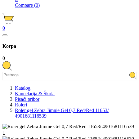
Compare
(0)
0
Korpa
0
Katalog
Kancelarija & Škola
Pisaći pribor
Roleri
Roler gel Zebra Jimnie Gel 0,7 Red/Red 11653/
4901681116539
