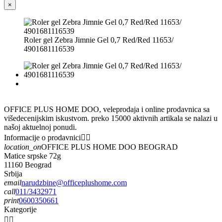
×
Roler gel Zebra Jimnie Gel 0,7 Red/Red 11653/
4901681116539
OFFICE PLUS HOME DOO, veleprodaja i online prodavnica sa
višedecenijskim iskustvom. preko 15000 aktivnih artikala se nalazi u
našoj aktuelnoj ponudi.
Informacije o prodavnici


location_on
OFFICE PLUS HOME DOO BEOGRAD
Matice srpske 72g
11160 Beograd
Srbija
email
narudzbine@officeplushome.com
call
011/3432971
print
0600350661
Kategorije

