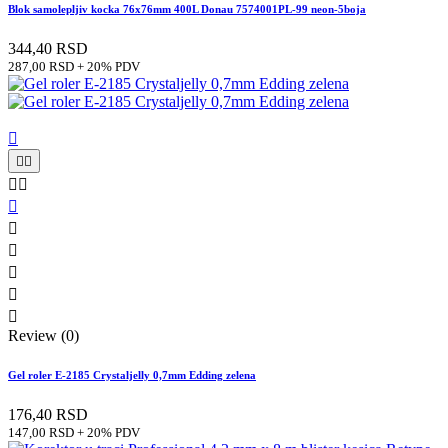
Blok samolepljiv kocka 76x76mm 400L Donau 7574001PL-99 neon-5boja
344,40 RSD
287,00 RSD + 20% PDV











Review (0)
Gel roler E-2185 Crystaljelly 0,7mm Edding zelena
176,40 RSD
147,00 RSD + 20% PDV