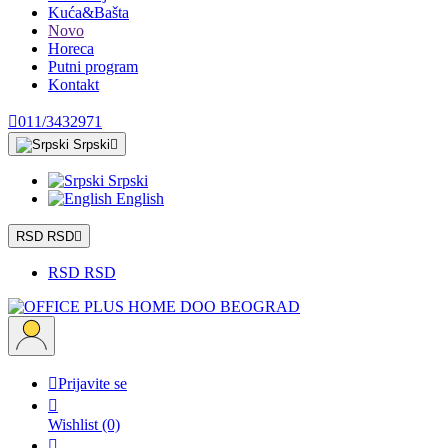
Kuća&Bašta
Novo
Horeca
Putni program
Kontakt

011/3432971
Srpski

Srpski
English
RSD RSD

RSD RSD

Prijavite se

Wishlist
(0)
