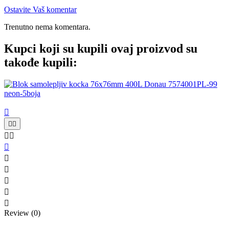
Ostavite Vaš komentar
Trenutno nema komentara.
Kupci koji su kupili ovaj proizvod su
takođe kupili:











Review (0)