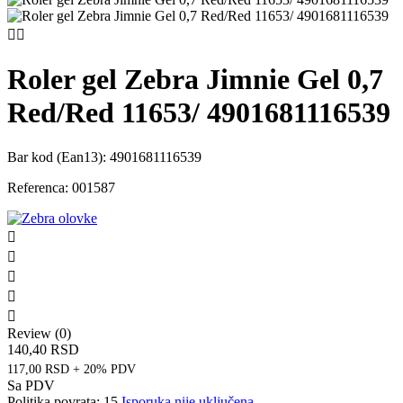


Roler gel Zebra Jimnie Gel 0,7
Red/Red 11653/ 4901681116539
Bar kod (Ean13):
4901681116539
Referenca:
001587





Review (0)
140,40 RSD
117,00 RSD + 20% PDV
Sa PDV
Politika povrata: 15
Isporuka nije uključena