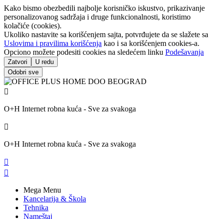
Kako bismo obezbedili najbolje korisničko iskustvo, prikazivanje
personalizovanog sadržaja i druge funkcionalnosti, koristimo
kolačiće (cookies).
Ukoliko nastavite sa korišćenjem sajta, potvrđujete da se slažete sa
Uslovima i pravilima korišćenja
kao i sa korišćenjem cookies-a.
Opciono možete podesiti cookies na sledećem linku
Podešavanja
Zatvori
U redu
Odobri sve

O+H Internet robna kuća - Sve za svakoga

O+H Internet robna kuća - Sve za svakoga


Mega Menu
Kancelarija & Škola
Tehnika
Nameštaj