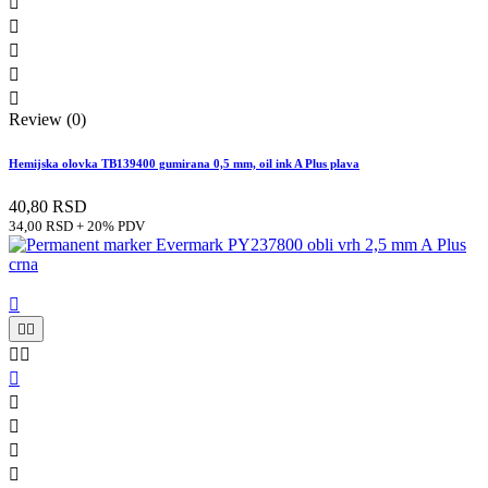





Review (0)
Hemijska olovka TB139400 gumirana 0,5 mm, oil ink A Plus plava
40,80 RSD
34,00 RSD + 20% PDV









