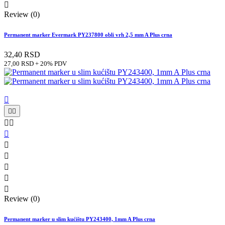

Review (0)
Permanent marker Evermark PY237800 obli vrh 2,5 mm A Plus crna
32,40 RSD
27,00 RSD + 20% PDV











Review (0)
Permanent marker u slim kućištu PY243400, 1mm A Plus crna