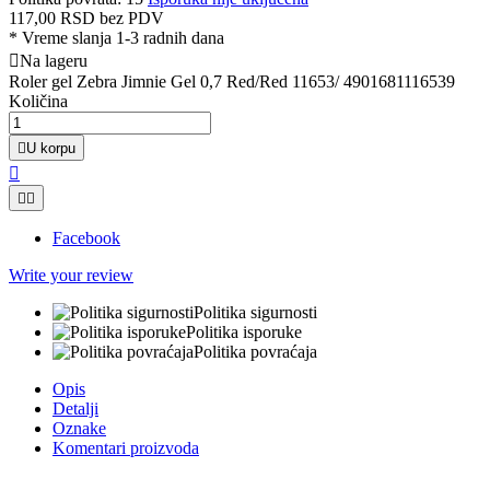
117,00 RSD
bez PDV
*
Vreme slanja 1-3 radnih dana

Na lageru
Roler gel Zebra Jimnie Gel 0,7 Red/Red 11653/ 4901681116539
Količina

U korpu



Facebook
Write your review
Politika sigurnosti
Politika isporuke
Politika povraćaja
Opis
Detalji
Oznake
Komentari proizvoda