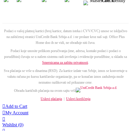
Podaci o vašoj platnoj kartici (broj kartice, datum isteka i CVV/CVC) unose se isključivo
na zaštićenoj stranici UniCredit Bank Srbija a.d. i ne prolaze kroz naš sajt. Office Plus
Home doo ih ne vidi, ne obrađuje niti čuva.
Podaci koje unosite prilikom poručivanja (ime, adresa, kontakt podaci i podaci o
porudžbini) čuvaju se u našem sistemu radi izvršenja i evidencije porudžbine, u skladu sa
Smernicama za zaštitu privatnosti
.
Sva plaćanja se vrše u dinarima (RSD). Za kartice izdate van Srbije, iznos se konvertuje u
valutu računa po kursu kartičarske organizacije, pa se konačan iznos zaduženja može
neznatno razlikovati od prikazane cene.
Obradu kartičnih plaćanja na ovom sajtu vrši
Uslovi plaćanja
|
Uslovi korišćenja

Add to Cart

My Account

Wishlist
(0)
