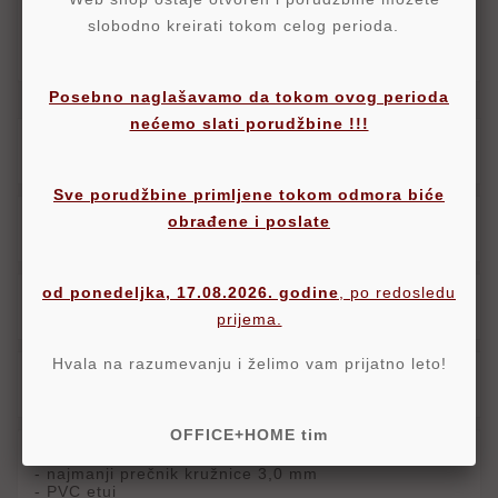
slobodno kreirati tokom celog perioda.
Politika Povraćaja
Posebno naglašavamo da tokom ovog perioda
nećemo slati porudžbine !!!
Opis
Sve porudžbine primljene tokom odmora biće
obrađene i poslate
Detalji
od ponedeljka, 17.08.2026. godine
, po redosledu
Oznake
prijema.
Hvala na razumevanju i želimo vam prijatno leto!
Komentari proizvoda
OFFICE+HOME tim
najveći prečnik kružnice 260 mm
- najmanji prečnik kružnice 3,0 mm
- PVC etui