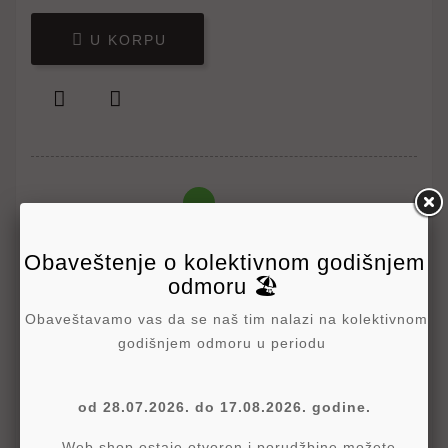

U KORPU


Obaveštenje o kolektivnom godišnjem
odmoru 🏖️
Write your review
Obaveštavamo vas da se naš tim nalazi na kolektivnom
godišnjem odmoru u periodu
Politika Sigurnosti
od 28.07.2026. do 17.08.2026. godine.
Politika Isporuke
Web shop ostaje otvoren i porudžbine možete