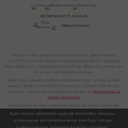
BEZBEDNOST PLAĆANJA
Podaci o vašoj platnoj kartici (broj kartice, datum isteka i
CVV/CVC) unose se isključivo na zaštićenoj stranici UniCredit
Bank Srbija a.d. i ne prolaze kroz naš sajt. Office Plus Home doo
ih ne vidi, ne obrađuje niti čuva.
Podaci koje unosite prilikom poručivanja (ime, adresa, kontakt
podaci i podaci o porudžbini) čuvaju se u našem sistemu radi
izvršenja i evidencije porudžbine, u skladu sa
Smernicama za
zaštitu privatnosti
.
Sva plaćanja se vrše u dinarima (RSD). Za kartice izdate van
Srbije, iznos se konvertuje u valutu računa po kursu kartičarske
Kako bismo obezbedili najbolje korisničko iskustvo,
organizacije, pa se konačan iznos zaduženja može neznatno
prikazivanje personalizovanog sadržaja i druge
razlikovati od prikazane cene.
funkcionalnosti, koristimo kolačiće (cookies).