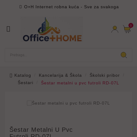
O+H Internet robna kuća - Sve za svakoga

0

Katalog
Kancelarija & Škola
Školski pribor
Šestari
Šestar metalni u pvc futroli RD-07L
Šestar Metalni U Pvc
Futroli RD-07L