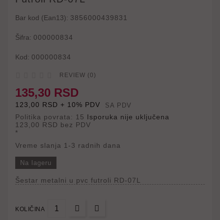
Bar kod (Ean13):
3856000439831
Šifra:
000000834
Kod:
000000834





REVIEW (0)
135,30 RSD
123,00 RSD + 10% PDV
SA PDV
Politika povrata: 15
Isporuka nije uključena
123,00 RSD
bez PDV
*
Vreme slanja 1-3 radnih dana
Na lageru
Šestar metalni u pvc futroli RD-07L
KOLIČINA