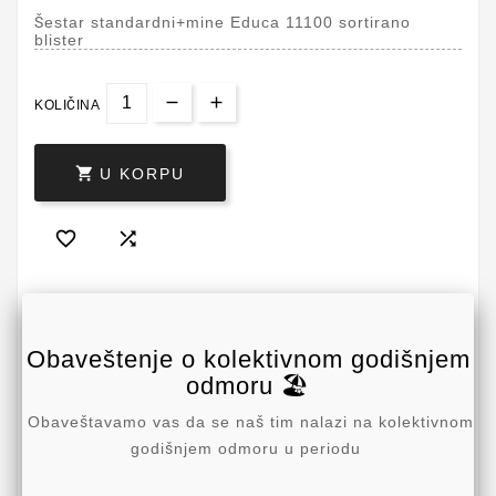
Šestar standardni+mine Educa 11100 sortirano
blister
KOLIČINA

U KORPU


Obaveštenje o kolektivnom godišnjem
odmoru 🏖️
Obaveštavamo vas da se naš tim nalazi na kolektivnom
godišnjem odmoru u periodu
Write your review