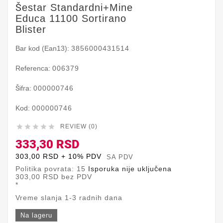
Šestar Standardni+mine
Educa 11100 Sortirano
Blister
Bar kod (Ean13):
3856000431514
Referenca:
006379
Šifra:
000000746
Kod:
000000746





REVIEW (0)
333,30 RSD
303,00 RSD + 10% PDV
SA PDV
Politika povrata: 15
Isporuka nije uključena
303,00 RSD
bez PDV
*
Vreme slanja 1-3 radnih dana
Na lageru