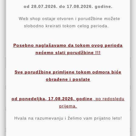
od 28.07.2026. do 17.08.2026. godine.
Politika Sigurnosti
Web shop ostaje otvoren i porudžbine možete
slobodno kreirati tokom celog perioda.
Politika Isporuke
Politika Povraćaja
Posebno naglašavamo da tokom ovog perioda
nećemo slati porudžbine !!!
Sve porudžbine primljene tokom odmora biće
Opis
obrađene i poslate
Detalji
od ponedeljka, 17.08.2026. godine
, po redosledu
prijema.
Hvala na razumevanju i želimo vam prijatno leto!
Oznake