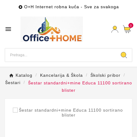
O+H Internet robna kuća - Sve za svakoga

0

Katalog
Kancelarija & Škola
Školski pribor
Šestari
Šestar standardni+mine Educa 11100 sortirano
blister