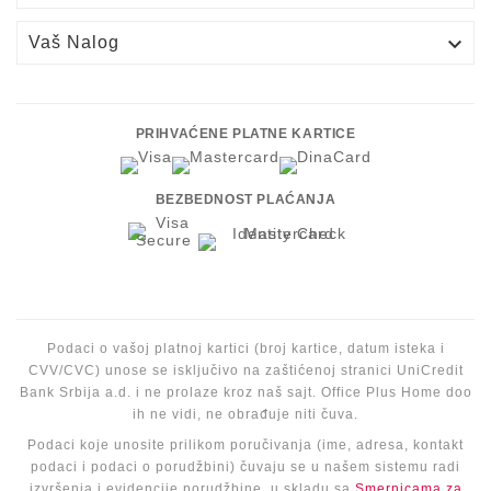

Vaš Nalog
PRIHVAĆENE PLATNE KARTICE
BEZBEDNOST PLAĆANJA
Podaci o vašoj platnoj kartici (broj kartice, datum isteka i
CVV/CVC) unose se isključivo na zaštićenoj stranici UniCredit
Bank Srbija a.d. i ne prolaze kroz naš sajt. Office Plus Home doo
ih ne vidi, ne obrađuje niti čuva.
Podaci koje unosite prilikom poručivanja (ime, adresa, kontakt
podaci i podaci o porudžbini) čuvaju se u našem sistemu radi
izvršenja i evidencije porudžbine, u skladu sa
Smernicama za