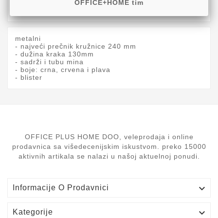
OFFICE+HOME tim
Komentari proizvoda
metalni
- najveći prečnik kružnice 240 mm
- dužina kraka 130mm
- sadrži i tubu mina
- boje: crna, crvena i plava
- blister
OFFICE PLUS HOME DOO, veleprodaja i online
prodavnica sa višedecenijskim iskustvom. preko 15000
aktivnih artikala se nalazi u našoj aktuelnoj ponudi.

Informacije O Prodavnici

Kategorije